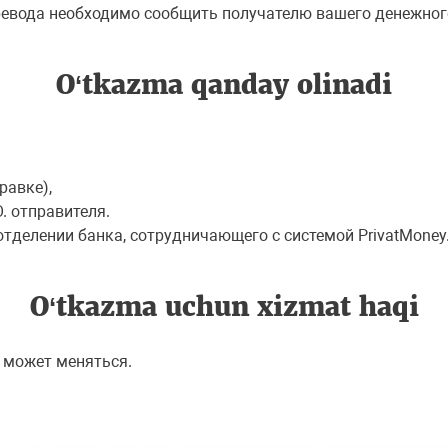
ревода необходимо сообщить получателю вашего денежног
O‘tkazma qanday olinadi
равке),
. отправителя.
делении банка, сотрудничающего с системой PrivatMoney
O‘tkazma uchun хizmat haqi
 может меняться.