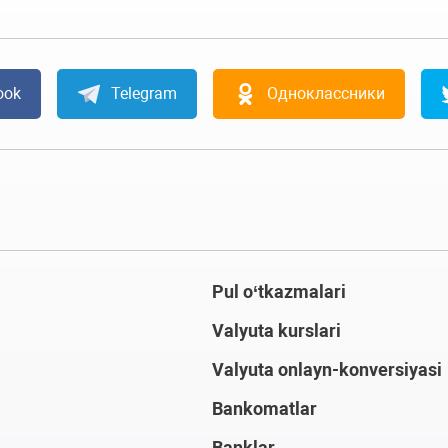
ook
Telegram
Одноклассники
Pul o‘tkazmalari
Valyuta kurslari
Valyuta onlayn-konversiyasi
Bankomatlar
Banklar