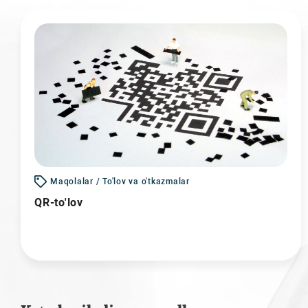
Maqolalar / To'lov va o'tkazmalar
QR-to'lov