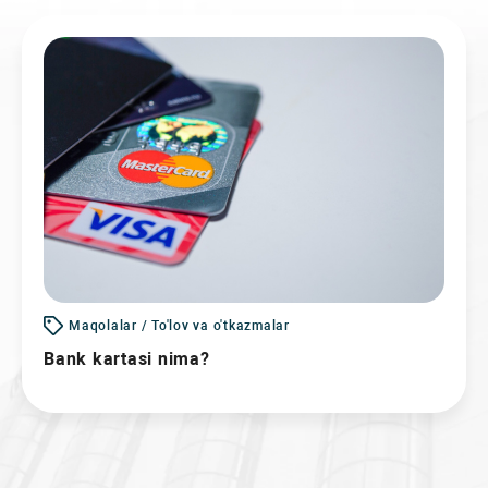
Maqolalar / To'lov va o'tkazmalar
Bank kartasi nima?