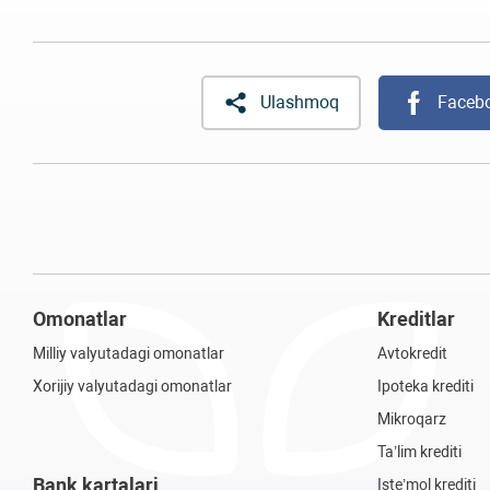
Ulashmoq
Faceb
Omonatlar
Kreditlar
Milliy valyutadagi omonatlar
Avtokredit
Xorijiy valyutadagi omonatlar
Ipoteka krediti
Mikroqarz
Ta’lim krediti
Bank kartalari
Iste’mol krediti