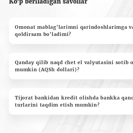
Ko‘p beriladigan savollar
Omonat mablag'larimni qarindoshlarimga va
qoldirsam bo'ladimi?
Qanday qilib naqd chet el valyutasini sotib 
mumkin (AQSh dollari)?
Tijorat bankidan kredit olishda bankka qan
turlarini taqdim etish mumkin?