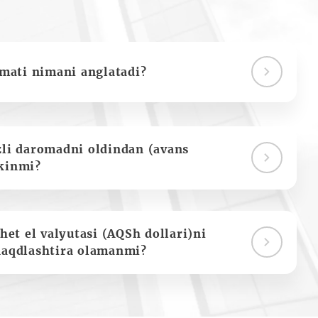
ymati nimani anglatadi?
zli daromadni oldindan (avans
kinmi?
het el valyutasi (AQSh dollari)ni
naqdlashtira olamanmi?