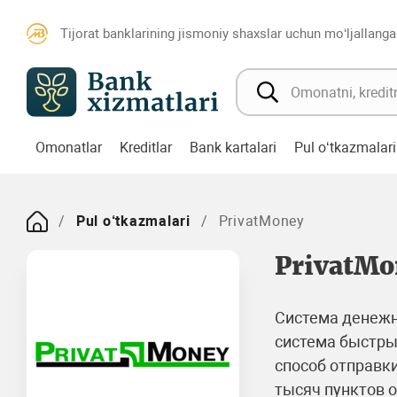
Tijorat banklarining jismoniy shaxslar uchun mo‘ljallanga
Omonatlar
Kreditlar
Bank kartalari
Pul o‘tkazmalari
Pul o‘tkazmalari
PrivatMoney
PrivatMo
Система денежны
система быстры
способ отправки
тысяч пунктов 