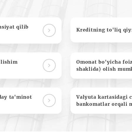
siyat qilib
Kreditning to'liq qi
olishim
Omonat bo'yicha foi
shaklida) olish mum
day ta'minot
Valyuta kartasidagi c
bankomatlar orqali 