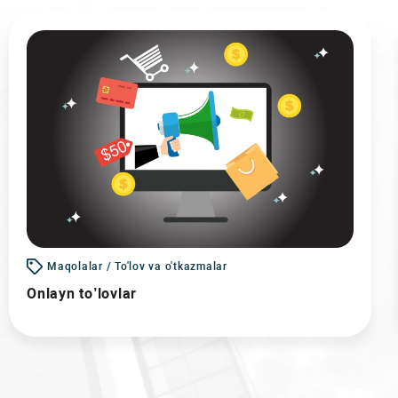
Maqolalar / To'lov va o'tkazmalar
Onlayn to’lovlar