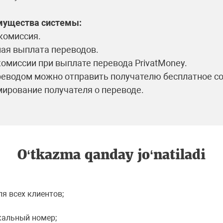
мущества системы:
комиссия.
ая выплата переводов.
комиссии при выплате перевода PrivatMoney.
реводом можно отправить получателю бесплатное со
рование получателя о переводе.
O‘tkazma qanday jo‘natiladi
я всех клиентов;
икальный номер;