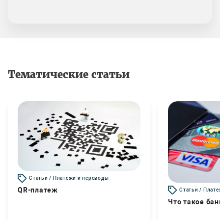
Тематические статьи
Статьи / Платежи и переводы
QR-платеж
Статьи / Плат
Что такое бан