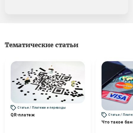
Тематические статьи
Статьи / Платежи и переводы
QR-платеж
Статьи / Плат
Что такое бан