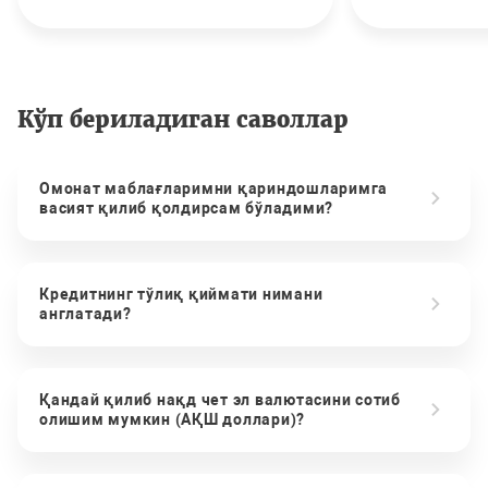
Кўп бериладиган саволлар
Омонат маблағларимни қариндошларимга
васият қилиб қолдирсам бўладими?
Кредитнинг тўлиқ қиймати нимани
англатади?
Қандай қилиб нақд чет эл валютасини сотиб
олишим мумкин (АҚШ доллари)?