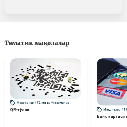
Тематик мақолалар
Мақолалар / Тўлов ва ўтказмалар
QR-тўлов
Мақолалар / Т
Банк картаси