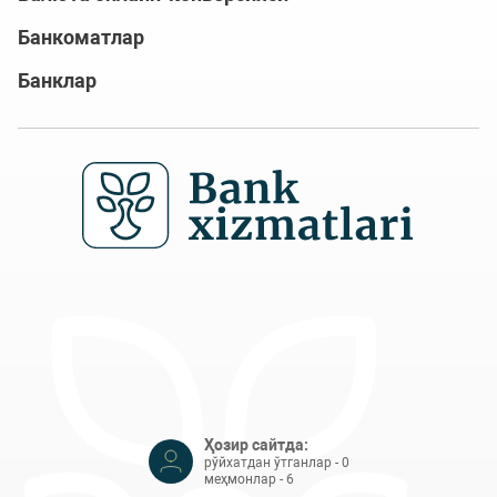
Банкоматлар
Банклар
Ҳозир сайтда:
рўйхатдан ўтганлар - 0
меҳмонлар - 6