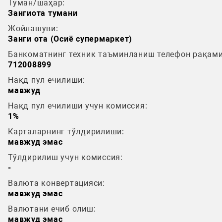
Туман/шаҳар:
Зангиота тумани
Жойлашуви:
Занги ота (Осиё супермаркет)
Банкоматнинг техник таъминланиш телефон рақами
712008899
Нақд пул ечилиши:
мавжуд
Нақд пул ечилиши учун комиссия:
1%
Карталарнинг тўлдирилиши:
мавжуд эмас
Тўлдирилиш учун комиссия:
-
Валюта конвертацияси:
мавжуд эмас
Валютани ечиб олиш:
мавжуд эмас