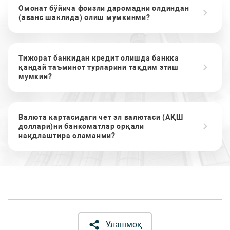
Омонат бўйича фоизли даромадни олдиндан
(аванс шаклида) олиш мумкинми?
Тижорат банкидан кредит олишда банкка
қандай таъминот турларини тақдим этиш
мумкин?
Валюта картасидаги чет эл валютаси (АҚШ
доллари)ни банкоматлар орқали
нақдлаштира оламанми?
Улашмоқ