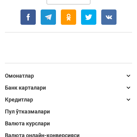
Омонатлар
Банк карталари
Кредитлар
Пул ўтказмалари
Валюта курслари
Валюта онлайн-конверсияси