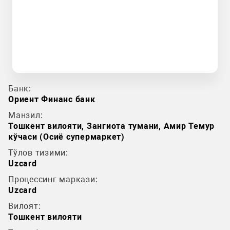
Банк:
Ориент Финанс банк
Манзил:
Тошкент вилояти, Зангиота тумани, Амир Темур
кўчаси (Осиё супермаркет)
Тўлов тизими:
Uzcard
Процессинг маркази:
Uzcard
Вилоят:
Тошкент вилояти