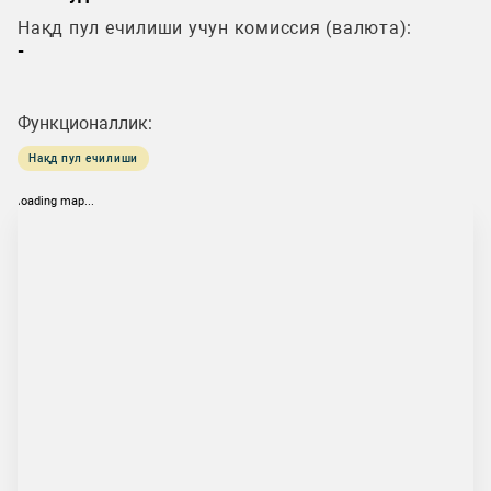
Нақд пул ечилиши учун комиссия (валюта):
-
Функционаллик:
Нақд пул ечилиши
loading map...