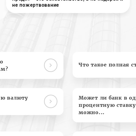
не пожертвование
о
Что такое полная с
ам?
ую валюту
Может ли банк в о
процентную ставку
можно...