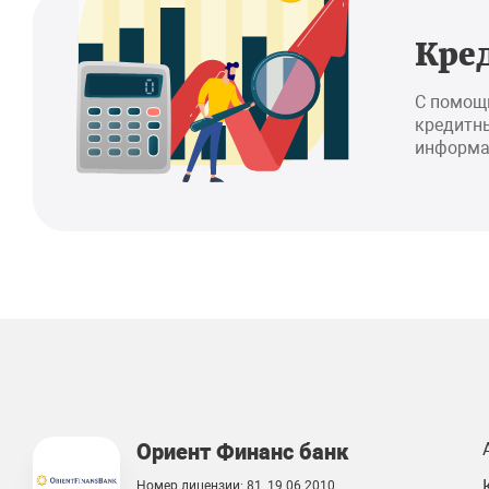
Кре
С помощ
кредитны
информа
Ориент Финанс банк
Номер лицензии: 81, 19.06.2010