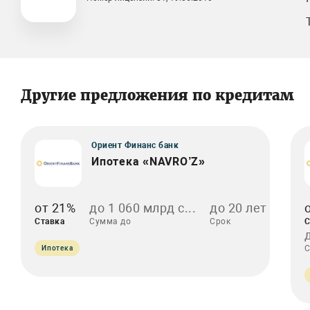
Другие предложения по кредитам
Ориент Финанс банк
Ипотека «NAVRO’Z»
от 21%
до 1 060 млрд с...
до 20 лет
Ставка
Сумма до
Срок
С
С
Ипотека