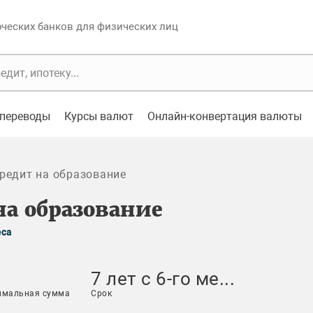
еских банков для физических лиц
переводы
Курсы валют
Онлайн-конвертация валюты
редит на образование
на образование
еса
7 лет с 6-го ме...
имальная сумма
Срок