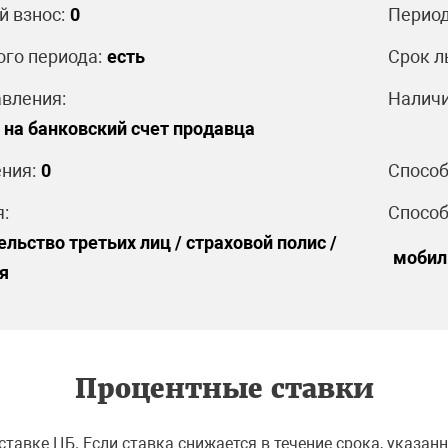
 взнос:
0
Период
ого периода:
есть
Срок л
вления:
Наличи
на банковский счет продавца
ния:
0
Способ
:
Способ
ельство третьих лиц / страховой полис /
мобил
я
Процентные ставки
тавке ЦБ. Если ставка снижается в течение срока, указанн