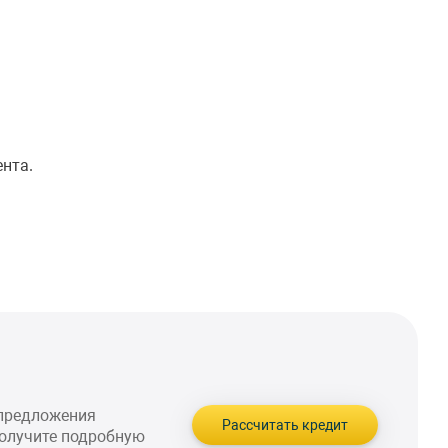
ента.
 предложения
Рассчитать кредит
получите подробную