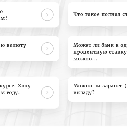
о
Что такое полная с
ам?
ую валюту
Может ли банк в о
процентную ставку
можно...
курсе. Хочу
Можно ли заранее 
м году.
вкладу?