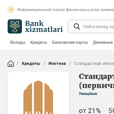
Информационный портал финансовых услуг коммерч
Вклады
Кредиты
Банковские карты
Денежные 
Кредиты
Ипотека
Стандартная ипот
Стандар
(перви
Узнацбанк
от 21%
5