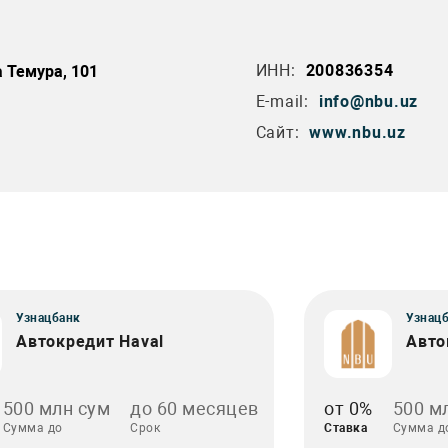
ИНН:
200836354
а Темура, 101
E-mail:
info@nbu.uz
Сайт:
www.nbu.uz
Узнацбанк
Узнац
Автокредит Haval
Авто
500 млн сум
до 60 месяцев
от 0%
500 м
Сумма до
Срок
Ставка
Сумма д