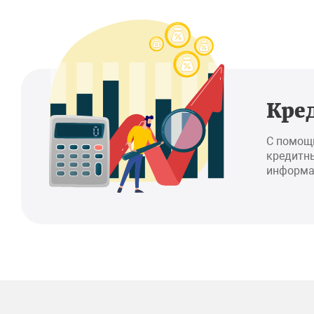
Кре
С помощ
кредитны
информа