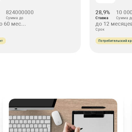
824000000
28,9%
10 00
Сумма до
Ставка
Сумма д
о 60 мес...
до 12 месяце
Срок
ит
Потребительский кр