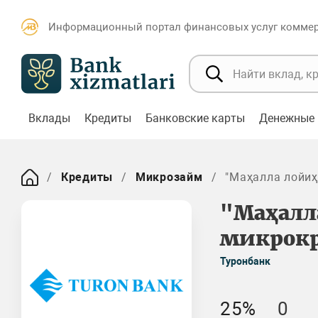
Информационный портал финансовых услуг коммерч
Вклады
Кредиты
Банковские карты
Денежные 
Кредиты
Микрозайм
"Mаҳалла лойиҳ
"Mаҳалл
микрок
Туронбанк
25%
0