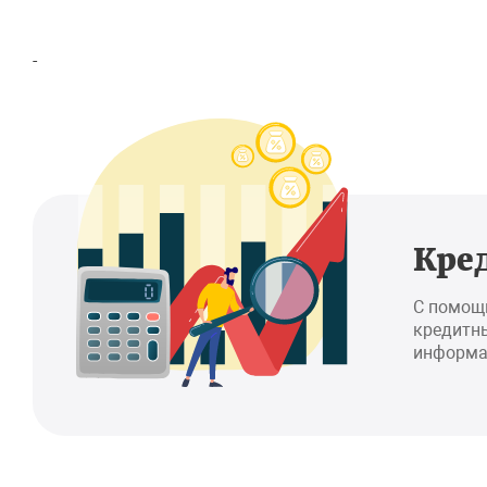
-
Кре
С помощ
кредитны
информа