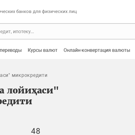
еских банков для физических лиц
переводы
Курсы валют
Онлайн-конвертация валюты
аси" микрокредити
а лойиҳаси"
редити
48