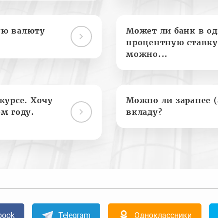
ую валюту
Может ли банк в о
процентную ставку
можно...
курсе. Хочу
Можно ли заранее 
м году.
вкладу?
book
Telegram
Одноклассники