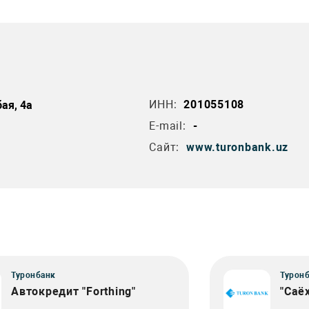
ИНН:
201055108
ая, 4а
E-mail:
-
Сайт:
www.turonbank.uz
Туронбанк
Турон
Автокредит "Forthing"
"Саё