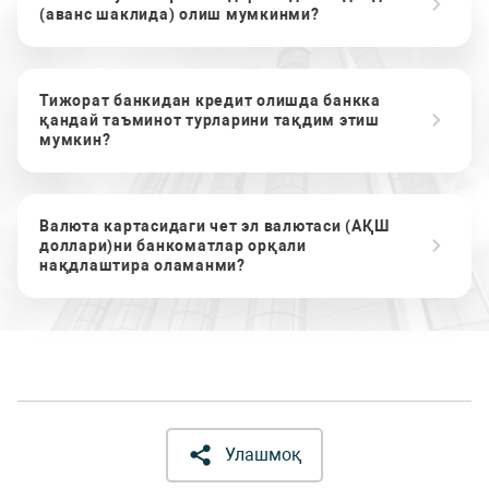
(аванс шаклида) олиш мумкинми?
Тижорат банкидан кредит олишда банкка
қандай таъминот турларини тақдим этиш
мумкин?
Валюта картасидаги чет эл валютаси (АҚШ
доллари)ни банкоматлар орқали
нақдлаштира оламанми?
Улашмоқ