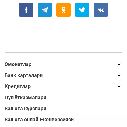
Омонатлар
Банк карталари
Кредитлар
Пул ўтказмалари
Валюта курслари
Валюта онлайн-конверсияси