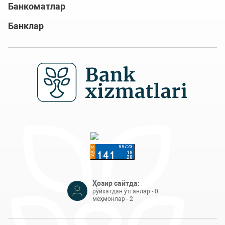
Банкоматлар
Банклар
Ҳозир сайтда:
рўйхатдан ўтганлар - 0
меҳмонлар - 2