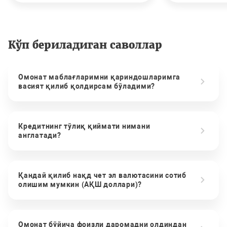
Кўп бериладиган саволлар
Омонат маблағларимни қариндошларимга
васият қилиб қолдирсам бўладими?
Кредитнинг тўлиқ қиймати нимани
англатади?
Қандай қилиб нақд чет эл валютасини сотиб
олишим мумкин (АҚШ доллари)?
Омонат бўйича фоизли даромадни олдиндан