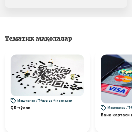
Тематик мақолалар
Мақолалар / Тўлов ва ўтказмалар
QR-тўлов
Мақолалар / Т
Банк картаси