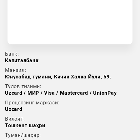
Банк:
Капиталбанк
Манзил:
Юнусабад тумани, Кичик Халка Йўли, 59.
Тўлов тизими:
Uzcard / МИР / Visa / Mastercard / UnionPay
Процессинг маркази:
Uzcard
Вилоят:
Тошкент шаҳри
Туман/шаҳар: