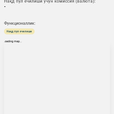
Нақд пул ечилиши учун комиссия (валюта):
-
Функционаллик:
Нақд пул ечилиши
loading map...