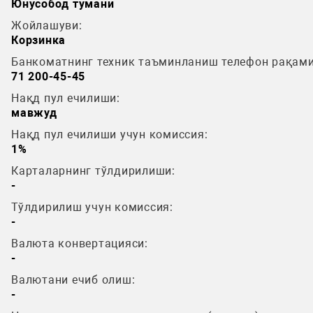
Юнусобод тумани
Жойлашуви:
Корзинка
Банкоматнинг техник таъминланиш телефон рақами
71 200-45-45
Нақд пул ечилиши:
мавжуд
Нақд пул ечилиши учун комиссия:
1%
Карталарнинг тўлдирилиши:
-
Тўлдирилиш учун комиссия:
-
Валюта конвертацияси:
-
Валютани ечиб олиш:
-