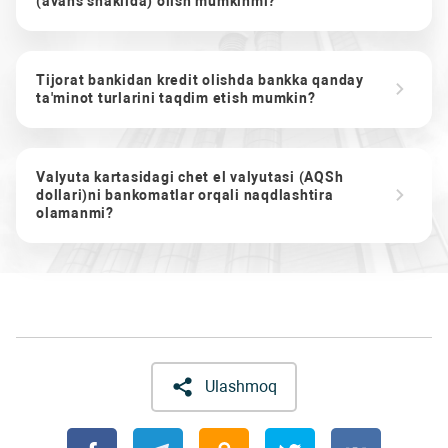
(avans shaklida) olish mumkinmi?
Tijorat bankidan kredit olishda bankka qanday
ta'minot turlarini taqdim etish mumkin?
Valyuta kartasidagi chet el valyutasi (AQSh
dollari)ni bankomatlar orqali naqdlashtira
olamanmi?
Ulashmoq