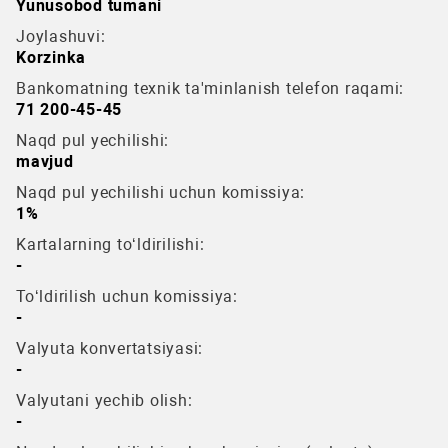
Yunusobod tumani
Joylashuvi:
Korzinka
Bankomatning texnik ta'minlanish telefon raqami:
71 200-45-45
Naqd pul yechilishi:
mavjud
Naqd pul yechilishi uchun komissiya:
1%
Kartalarning to‘ldirilishi:
-
To‘ldirilish uchun komissiya:
-
Valyuta konvertatsiyasi:
-
Valyutani yechib olish:
-