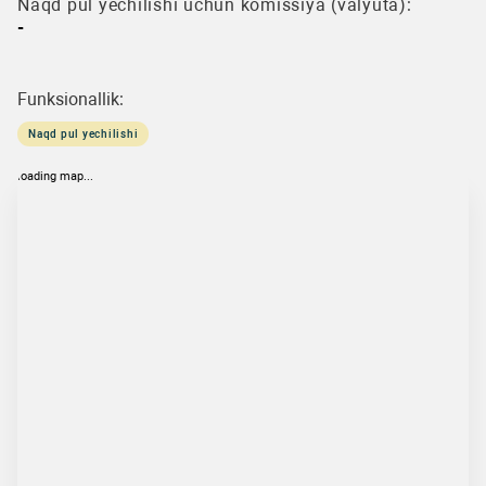
Naqd pul yechilishi uchun komissiya (valyuta):
-
Funksionallik:
Naqd pul yechilishi
loading map...