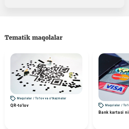
Tematik maqolalar
Maqolalar / To'lov va o'tkazmalar
QR-to'lov
Maqolalar / To'
Bank kartasi n