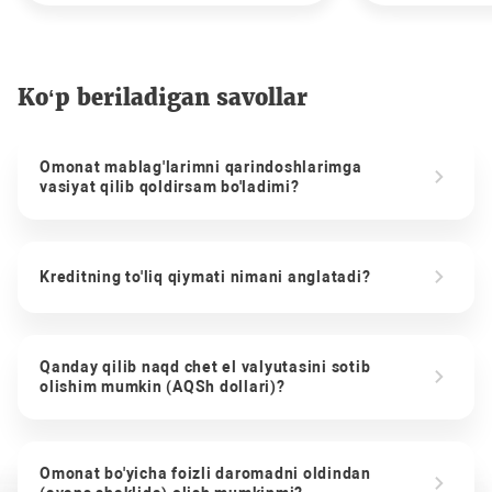
Ko‘p beriladigan savollar
Omonat mablag'larimni qarindoshlarimga
vasiyat qilib qoldirsam bo'ladimi?
Kreditning to'liq qiymati nimani anglatadi?
Qanday qilib naqd chet el valyutasini sotib
olishim mumkin (AQSh dollari)?
Omonat bo'yicha foizli daromadni oldindan