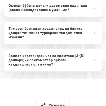
Омонат бўйича фоизли даромадни олдиндан
(аванс шаклида) олиш мумкинми?
Тижорат банкидан кредит олишда банкка
қандай таъминот турларини тақдим этиш
мумкин?
Валюта картасидаги чет эл валютаси (АҚШ
доллари)ни банкоматлар орқали
нақдлаштира оламанми?
Улашмоқ