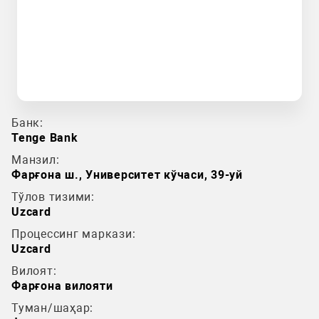
Банк:
Tenge Bank
Манзил:
Фарғона ш., Университет кўчаси, 39-уй
Тўлов тизими:
Uzcard
Процессинг маркази:
Uzcard
Вилоят:
Фарғона вилояти
Туман/шаҳар: