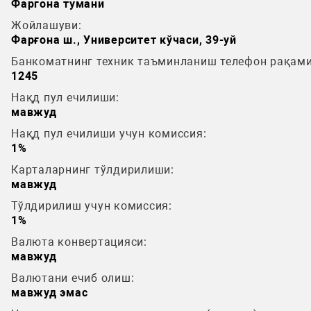
Фаргона тумани
Жойлашуви:
Фарғона ш., Университет кўчаси, 39-уй
Банкоматнинг техник таъминланиш телефон рақами
1245
Нақд пул ечилиши:
мавжуд
Нақд пул ечилиши учун комиссия:
1%
Карталарнинг тўлдирилиши:
мавжуд
Тўлдирилиш учун комиссия:
1%
Валюта конвертацияси:
мавжуд
Валютани ечиб олиш:
мавжуд эмас