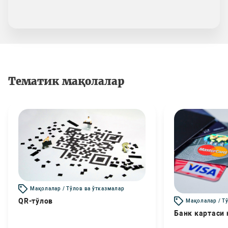
Тематик мақолалар
Мақолалар / Тўлов ва ўтказмалар
QR-тўлов
Мақолалар / Т
Банк картаси