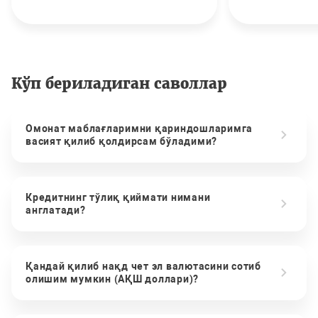
Кўп бериладиган саволлар
Омонат маблағларимни қариндошларимга
васият қилиб қолдирсам бўладими?
Кредитнинг тўлиқ қиймати нимани
англатади?
Қандай қилиб нақд чет эл валютасини сотиб
олишим мумкин (АҚШ доллари)?