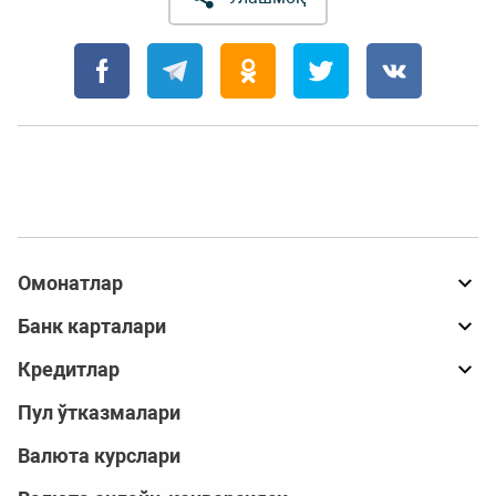
Омонатлар
Банк карталари
Кредитлар
Пул ўтказмалари
Валюта курслари