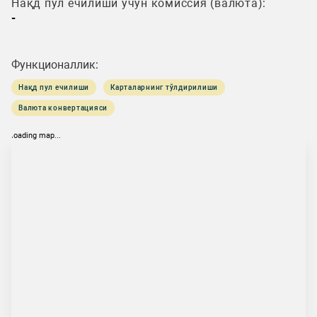
Нақд пул ечилиши учун комиссия (валюта):
-
Функционаллик:
Нақд пул ечилиши
Карталарнинг тўлдирилиши
Валюта конвертацияси
loading map...