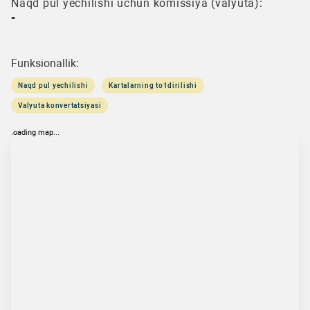
Naqd pul yechilishi uchun komissiya (valyuta):
-
Funksionallik:
Naqd pul yechilishi
Kartalarning to‘ldirilishi
Valyuta konvertatsiyasi
loading map...