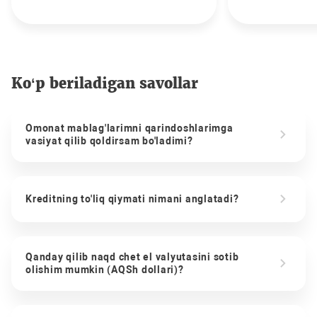
Ko‘p beriladigan savollar
Omonat mablag'larimni qarindoshlarimga
vasiyat qilib qoldirsam bo'ladimi?
Kreditning to'liq qiymati nimani anglatadi?
Qanday qilib naqd chet el valyutasini sotib
olishim mumkin (AQSh dollari)?