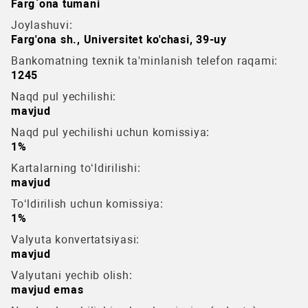
Farg`ona tumani
Joylashuvi:
Farg'ona sh., Universitet ko'chasi, 39-uy
Bankomatning texnik ta'minlanish telefon raqami:
1245
Naqd pul yechilishi:
mavjud
Naqd pul yechilishi uchun komissiya:
1%
Kartalarning to‘ldirilishi:
mavjud
To‘ldirilish uchun komissiya:
1%
Valyuta konvertatsiyasi:
mavjud
Valyutani yechib olish:
mavjud emas