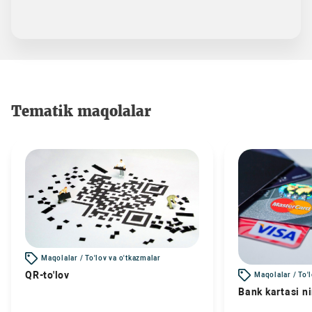
Tematik maqolalar
Maqolalar / To'lov va o'tkazmalar
QR-to'lov
Maqolalar / To'
Bank kartasi n