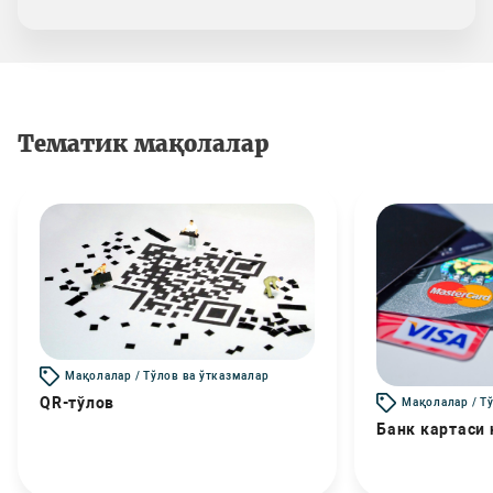
Тематик мақолалар
Мақолалар / Тўлов ва ўтказмалар
QR-тўлов
Мақолалар / Т
Банк картаси