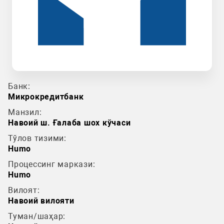
Банк:
Микрокредитбанк
Манзил:
Навоий ш. Ғалаба шох кўчаси
Тўлов тизими:
Humo
Процессинг маркази:
Humo
Вилоят:
Навоий вилояти
Туман/шаҳар: