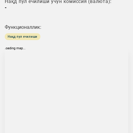
Нақд пул ечилиши учун комиссия (валюта):
-
Функционаллик:
Нақд пул ечилиши
loading map...