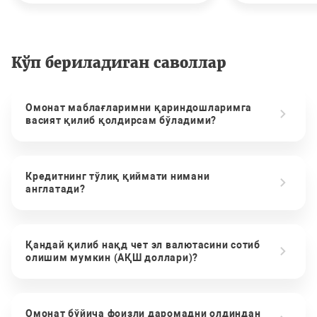
Кўп бериладиган саволлар
Омонат маблағларимни қариндошларимга
васият қилиб қолдирсам бўладими?
Кредитнинг тўлиқ қиймати нимани
англатади?
Қандай қилиб нақд чет эл валютасини сотиб
олишим мумкин (АҚШ доллари)?
Омонат бўйича фоизли даромадни олдиндан