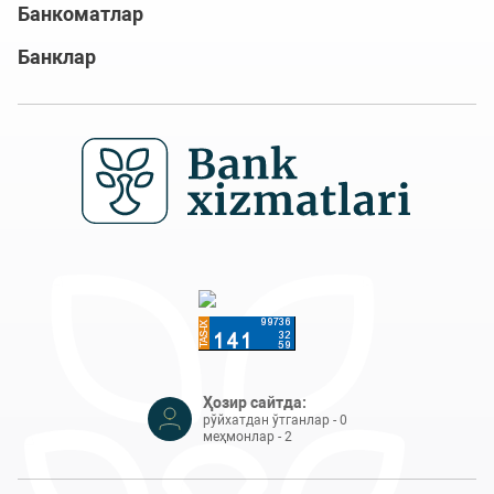
Банкоматлар
Банклар
Ҳозир сайтда:
рўйхатдан ўтганлар - 0
меҳмонлар - 2