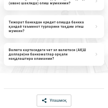
(аванс шаклида) олиш мумкинми?
Тижорат банкидан кредит олишда банкка
қандай таъминот турларини тақдим этиш
мумкин?
Валюта картасидаги чет эл валютаси (АҚШ
доллари)ни банкоматлар орқали
нақдлаштира оламанми?
Улашмоқ