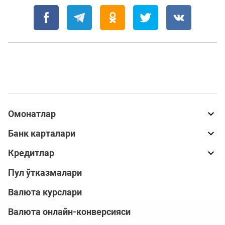
Омонатлар
Банк карталари
Кредитлар
Пул ўтказмалари
Валюта курслари
Валюта онлайн-конверсияси