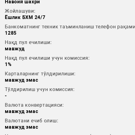
Навоий шахри
Жойлашуви:
Ёшлик БХМ 24/7
Банкоматнинг техник таъминланиш телефон рақами
1285
Нақд пул ечилиши:
мавжуд
Нақд пул ечилиши учун комиссия:
1%
Карталарнинг тўлдирилиши:
мавжуд эмас
Тўлдирилиш учун комиссия:
-
Валюта конвертацияси:
мавжуд эмас
Валютани ечиб олиш:
мавжуд эмас