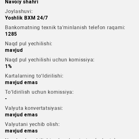
Navoiy shahri
Joylashuvi:
Yoshlik BXM 24/7
Bankomatning texnik ta'minlanish telefon raqami:
1285
Naqd pul yechilishi:
mavjud
Naqd pul yechilishi uchun komissiya:
1%
Kartalarning to‘ldirilishi:
mavjud emas
To‘ldirilish uchun komissiya:
-
Valyuta konvertatsiyasi:
mavjud emas
Valyutani yechib olish:
mavjud emas