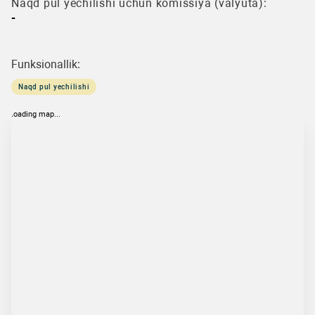
Naqd pul yechilishi uchun komissiya (valyuta):
-
Funksionallik:
Naqd pul yechilishi
loading map...