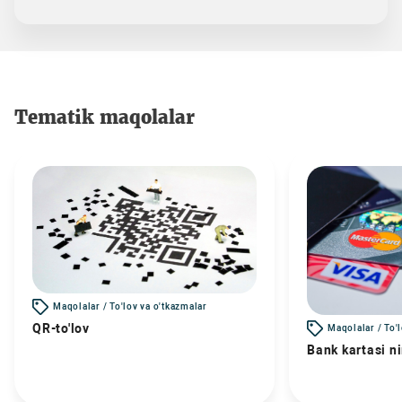
Tematik maqolalar
Maqolalar / To'lov va o'tkazmalar
QR-to'lov
Maqolalar / To'
Bank kartasi n