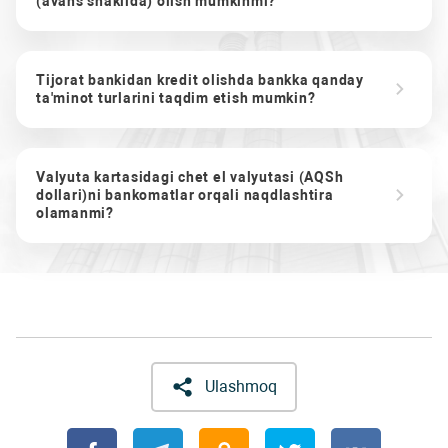
(avans shaklida) olish mumkinmi?
Tijorat bankidan kredit olishda bankka qanday
ta'minot turlarini taqdim etish mumkin?
Valyuta kartasidagi chet el valyutasi (AQSh
dollari)ni bankomatlar orqali naqdlashtira
olamanmi?
Ulashmoq