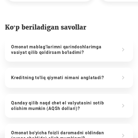
Ko‘p beriladigan savollar
Omonat mablag'larimni qarindoshlarimga
vasiyat qilib qoldirsam bo'ladimi?
Kreditning to'liq qiymati nimani anglatadi?
Qanday qilib naqd chet el valyutasini sotib
olishim mumkin (AQSh dollari)?
Omonat bo'yicha foizli daromadni oldindan