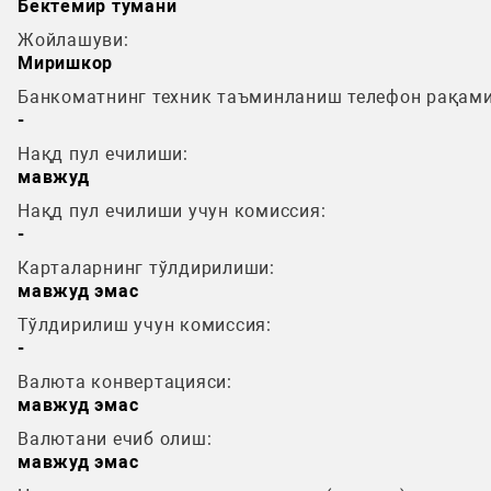
Бектемир тумани
Жойлашуви:
Миришкор
Банкоматнинг техник таъминланиш телефон рақами
-
Нақд пул ечилиши:
мавжуд
Нақд пул ечилиши учун комиссия:
-
Карталарнинг тўлдирилиши:
мавжуд эмас
Тўлдирилиш учун комиссия:
-
Валюта конвертацияси:
мавжуд эмас
Валютани ечиб олиш:
мавжуд эмас