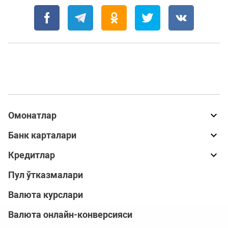
Омонатлар
Банк карталари
Кредитлар
Пул ўтказмалари
Валюта курслари
Валюта онлайн-конверсияси