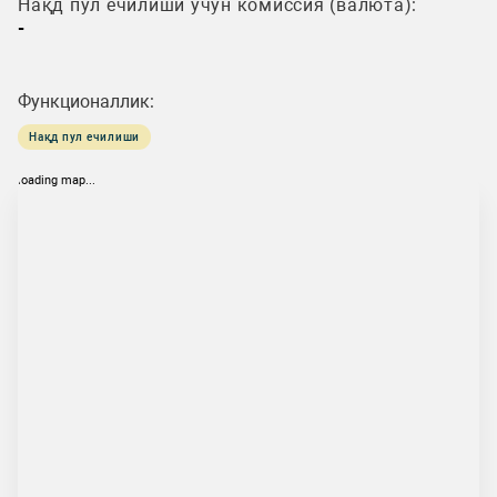
Нақд пул ечилиши учун комиссия (валюта):
-
Функционаллик:
Нақд пул ечилиши
loading map...