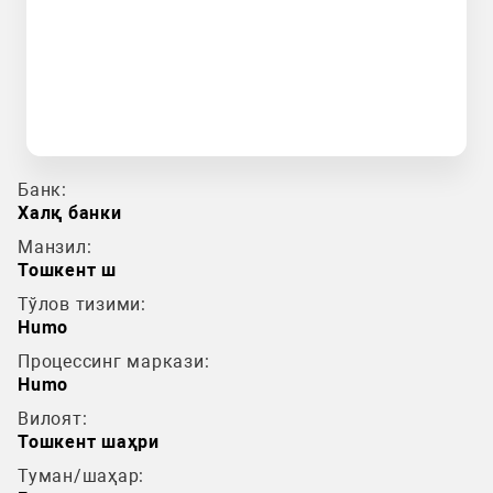
Банк:
Халқ банки
Манзил:
Тошкент ш
Тўлов тизими:
Humo
Процессинг маркази:
Humo
Вилоят:
Тошкент шаҳри
Туман/шаҳар: