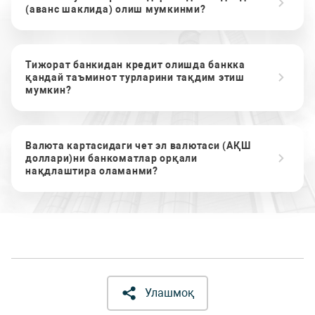
(аванс шаклида) олиш мумкинми?
Тижорат банкидан кредит олишда банкка
қандай таъминот турларини тақдим этиш
мумкин?
Валюта картасидаги чет эл валютаси (АҚШ
доллари)ни банкоматлар орқали
нақдлаштира оламанми?
Улашмоқ