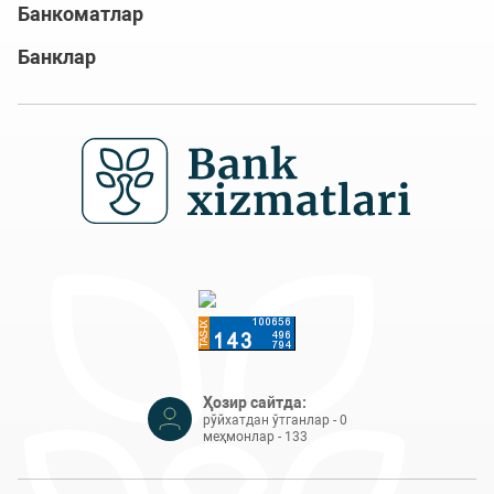
Банкоматлар
Банклар
Ҳозир сайтда:
рўйхатдан ўтганлар - 0
меҳмонлар - 133