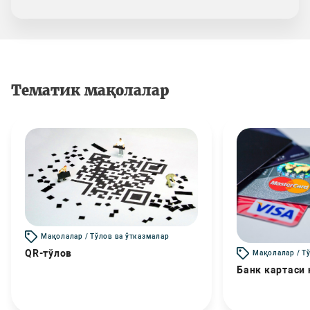
Тематик мақолалар
Мақолалар / Тўлов ва ўтказмалар
QR-тўлов
Мақолалар / Т
Банк картаси