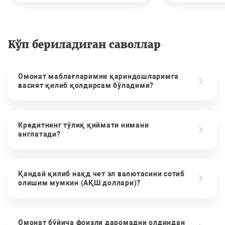
Кўп бериладиган саволлар
Омонат маблағларимни қариндошларимга
васият қилиб қолдирсам бўладими?
Кредитнинг тўлиқ қиймати нимани
англатади?
Қандай қилиб нақд чет эл валютасини сотиб
олишим мумкин (АҚШ доллари)?
Омонат бўйича фоизли даромадни олдиндан