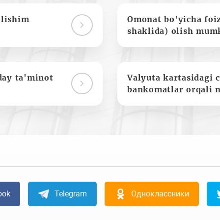
olishim
Omonat bo'yicha foi
shaklida) olish mum
day ta'minot
Valyuta kartasidagi c
bankomatlar orqali 
ook
Telegram
Одноклассники