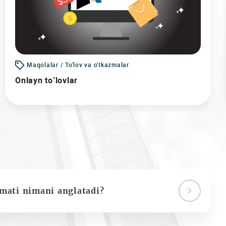
Maqolalar / To'lov va o'tkazmalar
Onlayn to’lovlar
ymati nimani anglatadi?