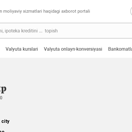
n moliyaviy xizmatlari haqidagi axborot portali
Valyuta kurslari
Valyuta onlayn-konversiyasi
Bankomatl
ир
30
 city
mo