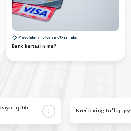
Maqolalar / To'lov va o'tkazmalar
Bank kartasi nima?
siyat qilib
Kreditning to'liq qi