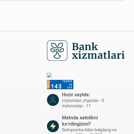
Hozir saytda:
ro'yhatdan o'tganlar - 0
mehmonlar - 11
Matnda xatolikni
ko’rdingizmi?
Sichqoncha bilan belgilang va