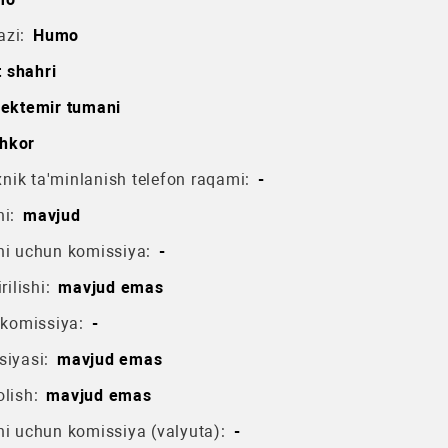
azi:
Humo
 shahri
ektemir tumani
shkor
ik ta'minlanish telefon raqami:
-
i:
mavjud
hi uchun komissiya:
-
rilishi:
mavjud emas
 komissiya:
-
siyasi:
mavjud emas
lish:
mavjud emas
hi uchun komissiya (valyuta):
-