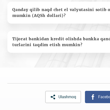
Qanday qilib naqd chet el valyutasini sotib 
mumkin (AQSh dollari)?
Tijorat bankidan kredit olishda bankka qan
turlarini taqdim etish mumkin?
Ulashmoq
Faceb