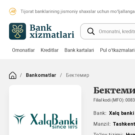
Tijorat banklarining jismoniy shaxslar uchun mo‘ljallanga
Omonatlar
Kreditlar
Bank kartalari
Pul o‘tkazmalari
Bankomatlar
Бектемир
Бектем
Filial kodi (MFO): 008
Bank:
Xalq banki
Manzil:
Tashkent
To‘lov tizimi:
Hu