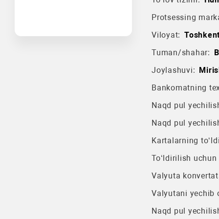
Protsessing mark
Viloyat:
Toshkent
Tuman/shahar:
B
Joylashuvi:
Miri
Bankomatning texn
Naqd pul yechilish
Naqd pul yechilis
Kartalarning to‘ldi
To‘ldirilish uchun
Valyuta konvertat
Valyutani yechib o
Naqd pul yechilis