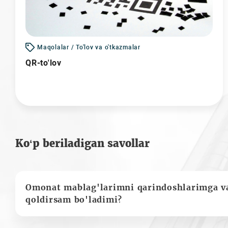
Maqolalar / To'lov va o'tkazmalar
QR-to'lov
Ko‘p beriladigan savollar
Omonat mablag'larimni qarindoshlarimga va
qoldirsam bo'ladimi?