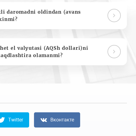
zli daromadni oldindan (avans
kinmi?
het el valyutasi (AQSh dollari)ni
naqdlashtira olamanmi?
Twitter
Вконтакте