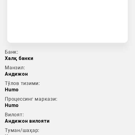
Банк:
Халқ банки
Манзил:
Андижон
Тўлов тизими:
Humo
Процессинг маркази:
Humo
Вилоят:
Андижон вилояти
Туман/шаҳар: