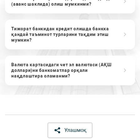
(аванс шаклида) олиш мумкинми?
Тижорат банкидан кредит олишда банкка
қандай таъминот турларини тақдим этиш
мумкин?
Валюта картасидаги чет эл валютаси (АҚШ
доллари)ни банкоматлар орқали
нақдлаштира оламанми?
Улашмоқ