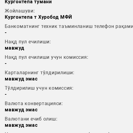
Кургонтепа тумани
Жойлашуви:
Кургонтепа т Хуробод МФЙ
Банкоматнинг техник таъминланиш телефон рақами
-
Нақд пул ечилиши:
мавжуд
Нақд пул ечилиши учун комиссия:
-
Карталарнинг тўлдирилиши:
мавжуд эмас
Тўлдирилиш учун комиссия:
-
Валюта конвертацияси:
мавжуд эмас
Валютани ечиб олиш:
мавжуд эмас