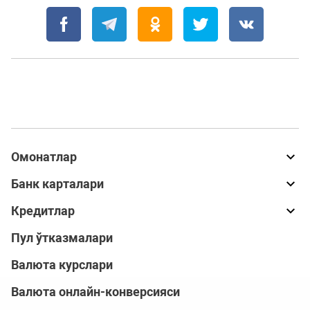
Омонатлар
Банк карталари
Кредитлар
Пул ўтказмалари
Валюта курслари
Валюта онлайн-конверсияси