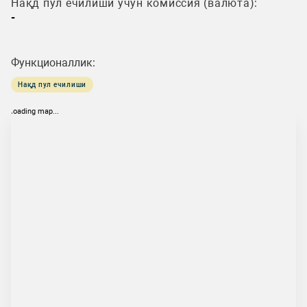
Нақд пул ечилиши учун комиссия (валюта):
-
Функционаллик:
Нақд пул ечилиши
loading map...