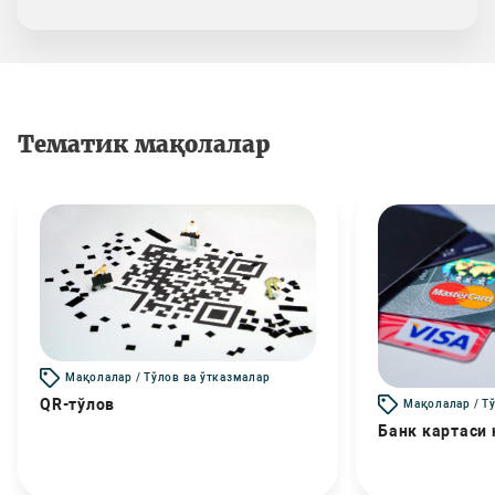
Тематик мақолалар
Мақолалар / Тўлов ва ўтказмалар
QR-тўлов
Мақолалар / Т
Банк картаси