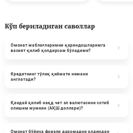
Кўп бериладиган саволлар
Омонат маблағларимни қариндошларимга
васият қилиб қолдирсам бўладими?
Кредитнинг тўлиқ қиймати нимани
англатади?
Қандай қилиб нақд чет эл валютасини сотиб
олишим мумкин (АҚШ доллари)?
Омонат бўйича фоизли даромадни олдиндан