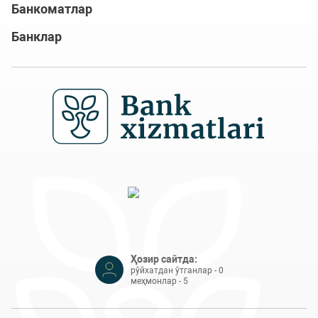
Банкоматлар
Банклар
Ҳозир сайтда:
рўйхатдан ўтганлар - 0
меҳмонлар - 5