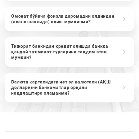
Омонат бўйича фоизли даромадни олдиндан
(аванс шаклида) олиш мумкинми?
Тижорат банкидан кредит олишда банкка
қандай таъминот турларини тақдим этиш
мумкин?
Валюта картасидаги чет эл валютаси (АҚШ
доллари)ни банкоматлар орқали
нақдлаштира оламанми?