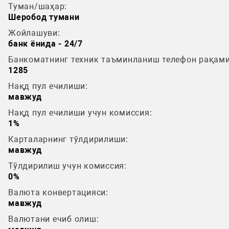
Туман/шаҳар:
Шеробод тумани
Жойлашуви:
банк ёнида - 24/7
Банкоматнинг техник таъминланиш телефон рақами
1285
Нақд пул ечилиши:
мавжуд
Нақд пул ечилиши учун комиссия:
1%
Карталарнинг тўлдирилиши:
мавжуд
Тўлдирилиш учун комиссия:
0%
Валюта конвертацияси:
мавжуд
Валютани ечиб олиш: