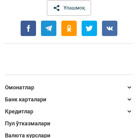
Улашмоқ
Омонатлар
Банк карталари
Кредитлар
Пул ўтказмалари
Валюта курслари