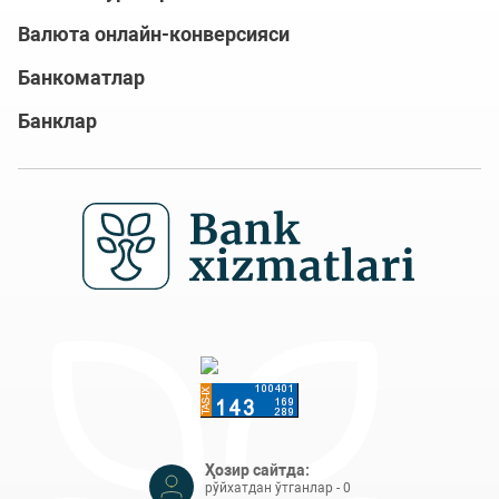
Валюта онлайн-конверсияси
Банкоматлар
Банклар
Ҳозир сайтда:
рўйхатдан ўтганлар - 0