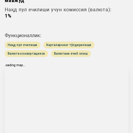
мавжуд
Нақд пул ечилиши учун комиссия (валюта):
1%
Функционаллик:
Нақд пул ечилиши
Карталарнинг тўлдирилиши
Валюта конвертацияси
Валютани ечиб олиш
loading map...