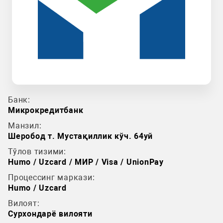
Банк:
Микрокредитбанк
Манзил:
Шеробод т. Мустақиллик кўч. 64уй
Тўлов тизими:
Humo / Uzcard / МИР / Visa / UnionPay
Процессинг маркази:
Humo / Uzcard
Вилоят:
Сурхондарё вилояти