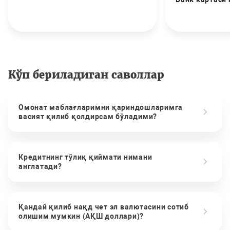
Кўп бериладиган саволлар
Омонат маблағларимни қариндошларимга
васият қилиб қолдирсам бўладими?
Кредитнинг тўлиқ қиймати нимани
англатади?
Қандай қилиб нақд чет эл валютасини сотиб
олишим мумкин (АҚШ доллари)?