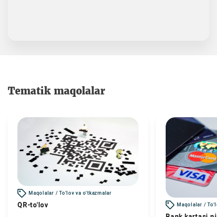
Tematik maqolalar
Maqolalar / To'lov va o'tkazmalar
QR-to'lov
Maqolalar / To'
Bank kartasi n