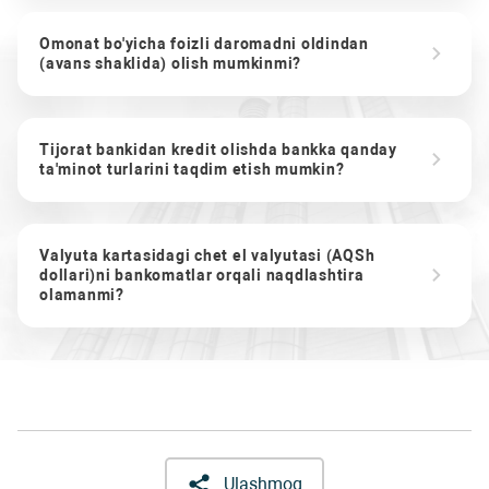
Omonat bo'yicha foizli daromadni oldindan
(avans shaklida) olish mumkinmi?
Tijorat bankidan kredit olishda bankka qanday
ta'minot turlarini taqdim etish mumkin?
Valyuta kartasidagi chet el valyutasi (AQSh
dollari)ni bankomatlar orqali naqdlashtira
olamanmi?
Ulashmoq