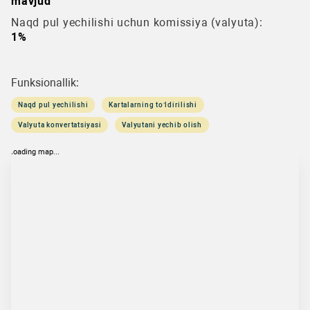
mavjud
Naqd pul yechilishi uchun komissiya (valyuta):
1%
Funksionallik:
Naqd pul yechilishi
Kartalarning to‘ldirilishi
Valyuta konvertatsiyasi
Valyutani yechib olish
loading map...