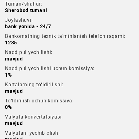
Tuman/shahar:
Sherobod tumani
Joylashuvi:
bank yonida - 24/7
Bankomatning texnik ta'minlanish telefon raqami:
1285
Naqd pul yechilishi:
mavjud
Naqd pul yechilishi uchun komissiya:
1%
Kartalarning to‘ldirilishi:
mavjud
To‘ldirilish uchun komissiya:
0%
Valyuta konvertatsiyasi:
mavjud
Valyutani yechib olish: