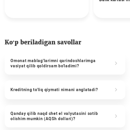
Ko‘p beriladigan savollar
Omonat mablag'larimni qarindoshlarimga
vasiyat qilib qoldirsam bo'ladimi?
Kreditning to'liq qiymati nimani anglatadi?
Qanday qilib naqd chet el valyutasini sotib
olishim mumkin (AQSh dollari)?