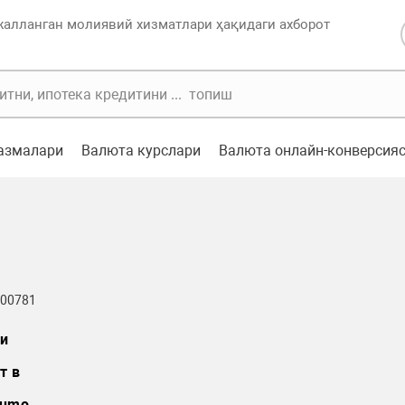
жалланган молиявий хизматлари ҳақидаги ахборот
казмалари
Валюта курслари
Валюта онлайн-конверсия
 00781
и
т в
umo