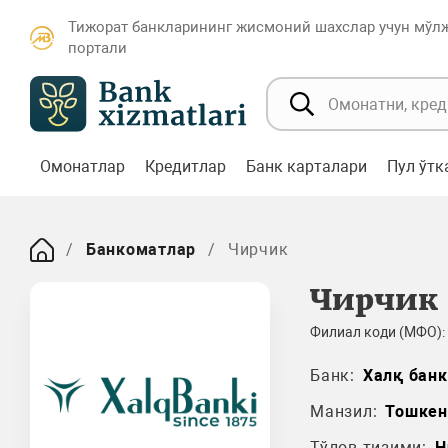
Тижорат банкларининг жисмоний шахслар учун мўл
портали
Омонатлар
Кредитлар
Банк карталари
Пул ўт
Банкоматлар
Чирчик
Чирчик
Филиал коди (МФО):
Банк:
Халқ банк
Манзил:
Тошкен
Тўлов тизими:
H