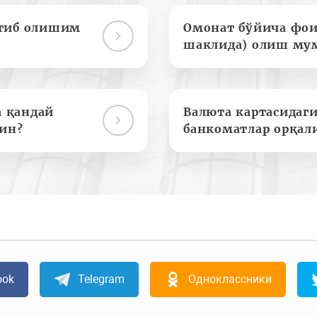
отиб олишим
Омонат бўйича фои
шаклида) олиш му
а қандай
Валюта картасидаги
ин?
банкоматлар орқал
ook
Telegram
Одноклассники