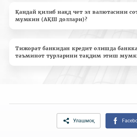
Қандай қилиб нақд чет эл валютасини с
мумкин (АҚШ доллари)?
Тижорат банкидан кредит олишда банкк
таъминот турларини тақдим этиш мумк
Улашмоқ
Faceb