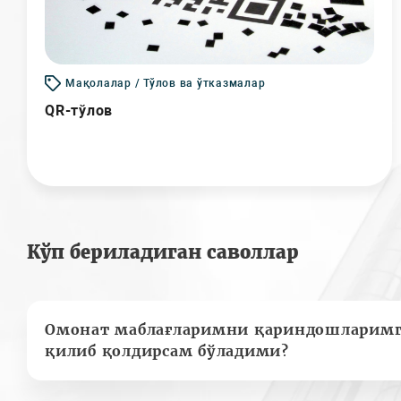
Мақолалар / Тўлов ва ўтказмалар
QR-тўлов
Кўп бериладиган саволлар
Омонат маблағларимни қариндошларимг
қилиб қолдирсам бўладими?