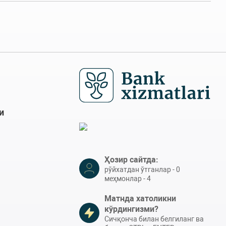
и
Ҳозир сайтда:
рўйхатдан ўтганлар - 0
меҳмонлар - 4
Матнда хатоликни
кўрдингизми?
Сичқонча билан белгиланг ва