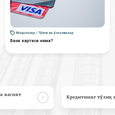
Мақолалар / Тўлов ва ўтказмалар
Банк картаси нима?
а васият
Кредитнинг тўлиқ 