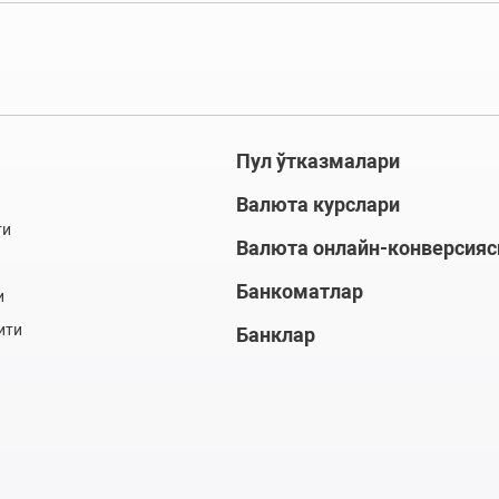
Пул ўтказмалари
Валюта курслари
ти
Валюта онлайн-конверсияс
Банкоматлар
и
ити
Банклар