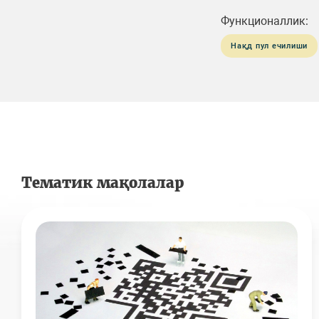
Функционаллик:
Нақд пул ечилиши
Тематик мақолалар