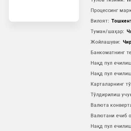
Процессинг марк
Вилоят:
Тошкен
Туман/шаҳар:
Ч
Жойлашуви:
Чир
Банкоматнинг т
Нақд пул ечилиш
Нақд пул ечилиш
Карталарнинг т
Тўлдирилиш учу
Валюта конверт
Валютани ечиб 
Нақд пул ечилиш