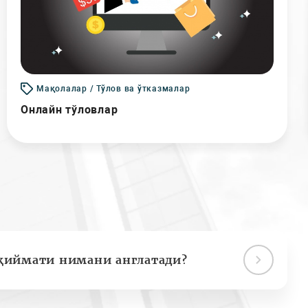
Мақолалар / Тўлов ва ўтказмалар
Онлайн тўловлар
қиймати нимани англатади?