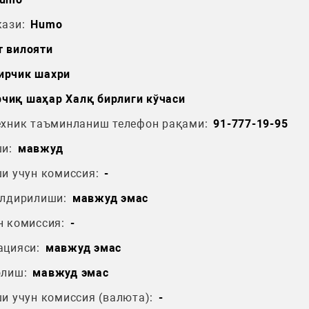
ази:
Humo
т вилояти
ирчик шахри
чиқ шаҳар Халқ бирлиги кўчаси
ехник таъминланиш телефон рақами:
91-777-19-95
и:
мавжуд
и учун комиссия:
-
ўлдирилиши:
мавжуд эмас
н комиссия:
-
ацияси:
мавжуд эмас
олиш:
мавжуд эмас
и учун комиссия (валюта):
-