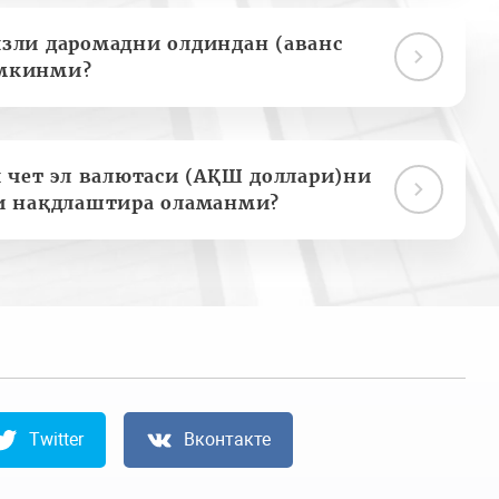
зли даромадни олдиндан (аванс
мкинми?
 чет эл валютаси (АҚШ доллари)ни
и нақдлаштира оламанми?
Twitter
Вконтакте