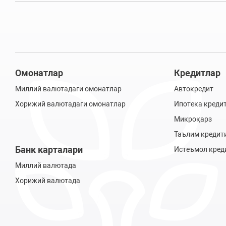
Омонатлар
Кредитлар
Миллий валютадаги омонатлар
Автокредит
Хорижий валютадаги омонатлар
Ипотека креди
Микроқарз
Таълим кредит
Банк карталари
Истеъмол кред
Миллий валютада
Хорижий валютада