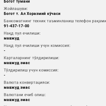
Богот тумани
Жойлашуви:
Богот т. Ал Хоразмий кўчаси
Банкоматнинг техник таъминланиш телефон рақами
91-437-17-00
Нақд пул ечилиши:
мавжуд
Нақд пул ечилиши учун комиссия:
-
Карталарнинг тўлдирилиши:
мавжуд эмас
Тўлдирилиш учун комиссия:
-
Валюта конвертацияси:
мавжуд эмас
Валютани ечиб олиш:
мавжуд эмас