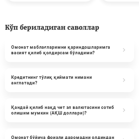
Кўп бериладиган саволлар
Омонат маблағларимни қариндошларимга
васият қилиб қолдирсам бўладими?
Кредитнинг тўлиқ қиймати нимани
англатади?
Қандай қилиб нақд чет эл валютасини сотиб
олишим мумкин (АҚШ доллари)?
Омонат бўйича фоизли даромадни олдиндан