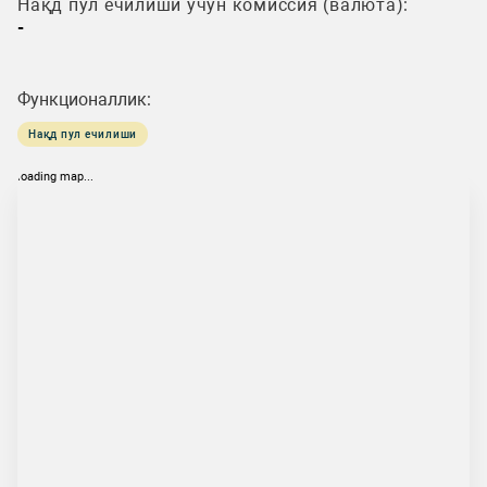
Нақд пул ечилиши учун комиссия (валюта):
-
Функционаллик:
Нақд пул ечилиши
loading map...