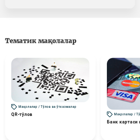
Тематик мақолалар
Мақолалар / Тўлов ва ўтказмалар
QR-тўлов
Мақолалар / Т
Банк картаси