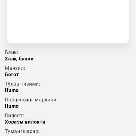
Банк:
Халқ банки
Манзил:
Богот
Тўлов тизими:
Humo
Процессинг маркази:
Humo
Вилоят:
Хоразм вилояти
Туман/шаҳар: