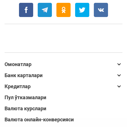
Омонатлар
Банк карталари
Кредитлар
Пул ўтказмалари
Валюта курслари
Валюта онлайн-конверсияси