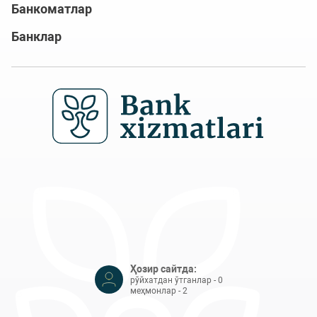
Банкоматлар
Банклар
Ҳозир сайтда:
рўйхатдан ўтганлар - 0
меҳмонлар - 2