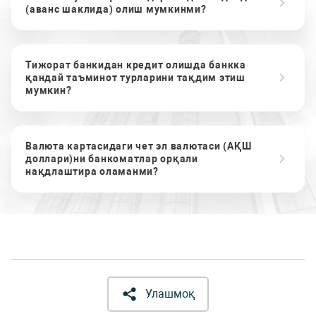
(аванс шаклида) олиш мумкинми?
Тижорат банкидан кредит олишда банкка
қандай таъминот турларини тақдим этиш
мумкин?
Валюта картасидаги чет эл валютаси (АҚШ
доллари)ни банкоматлар орқали
нақдлаштира оламанми?
Улашмоқ