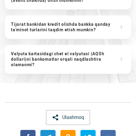
(avans shaklida) olish mumkinmi?
Tijorat bankidan kredit olishda bankka qanday
ta'minot turlarini taqdim etish mumkin?
Valyuta kartasidagi chet el valyutasi (AQSh
dollari)ni bankomatlar orqali naqdlashtira
olamanmi?
Ulashmoq