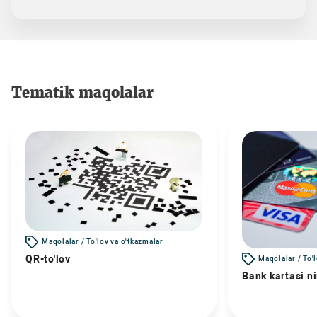
Tematik maqolalar
Maqolalar / To'lov va o'tkazmalar
QR-to'lov
Maqolalar / To'
Bank kartasi n