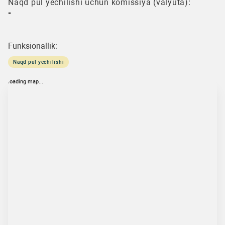
Naqd pul yechilishi uchun komissiya (valyuta):
-
Funksionallik:
Naqd pul yechilishi
loading map...