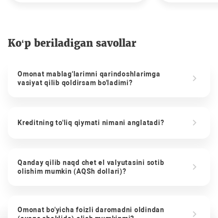
Ko‘p beriladigan savollar
Omonat mablag'larimni qarindoshlarimga
vasiyat qilib qoldirsam bo'ladimi?
Kreditning to'liq qiymati nimani anglatadi?
Qanday qilib naqd chet el valyutasini sotib
olishim mumkin (AQSh dollari)?
Omonat bo'yicha foizli daromadni oldindan