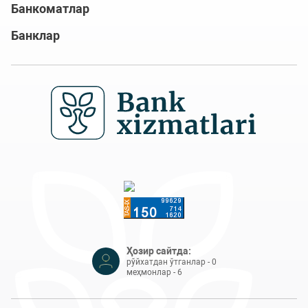
Банкоматлар
Банклар
Ҳозир сайтда:
рўйхатдан ўтганлар - 0
меҳмонлар - 6