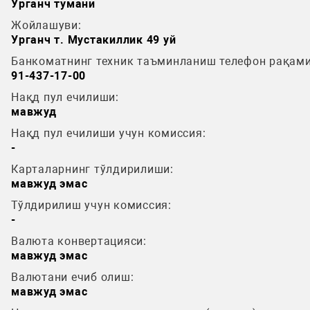
Урганч тумани
Жойлашуви:
Урганч т. Мустакиллик 49 уй
Банкоматнинг техник таъминланиш телефон рақами
91-437-17-00
Нақд пул ечилиши:
мавжуд
Нақд пул ечилиши учун комиссия:
-
Карталарнинг тўлдирилиши:
мавжуд эмас
Тўлдирилиш учун комиссия:
-
Валюта конвертацияси:
мавжуд эмас
Валютани ечиб олиш:
мавжуд эмас