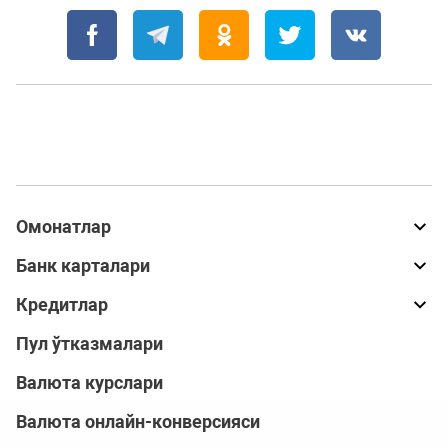
Омонатлар
Банк карталари
Кредитлар
Пул ўтказмалари
Валюта курслари
Валюта онлайн-конверсияси