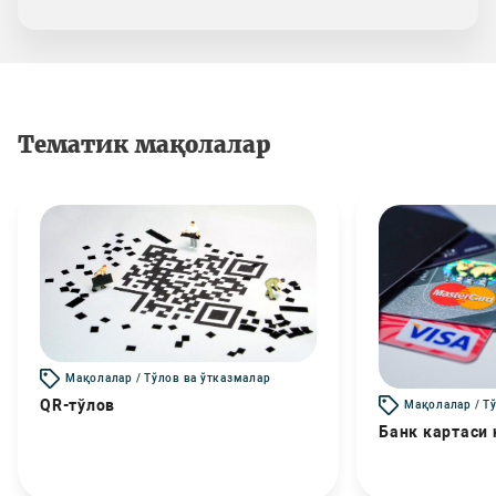
Тематик мақолалар
Мақолалар / Тўлов ва ўтказмалар
QR-тўлов
Мақолалар / Т
Банк картаси