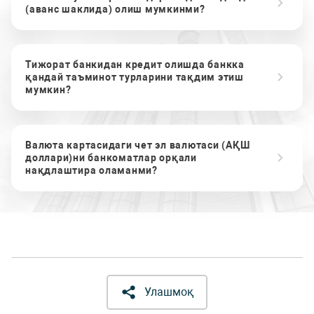
(аванс шаклида) олиш мумкинми?
Тижорат банкидан кредит олишда банкка
қандай таъминот турларини тақдим этиш
мумкин?
Валюта картасидаги чет эл валютаси (АҚШ
доллари)ни банкоматлар орқали
нақдлаштира оламанми?
Улашмоқ