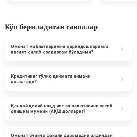
Кўп бериладиган саволлар
Омонат маблағларимни қариндошларимга
васият қилиб қолдирсам бўладими?
Кредитнинг тўлиқ қиймати нимани
англатади?
Қандай қилиб нақд чет эл валютасини сотиб
олишим мумкин (АҚШ доллари)?
Омонат бўйича фоизли даромадни олдиндан