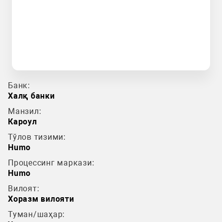
Банк:
Халқ банки
Манзил:
Кароул
Тўлов тизими:
Humo
Процессинг маркази:
Humo
Вилоят:
Хоразм вилояти
Туман/шаҳар: