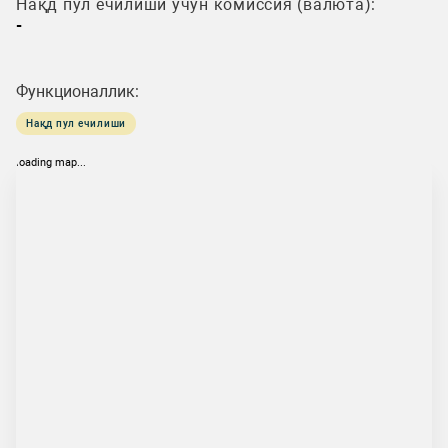
Нақд пул ечилиши учун комиссия (валюта):
-
Функционаллик:
Нақд пул ечилиши
loading map...