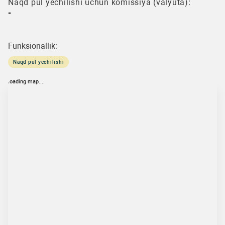
Naqd pul yechilishi uchun komissiya (valyuta):
-
Funksionallik:
Naqd pul yechilishi
loading map...