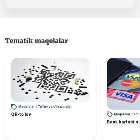
Tematik maqolalar
Maqolalar / To'lov va o'tkazmalar
QR-to'lov
Maqolalar / To'
Bank kartasi n