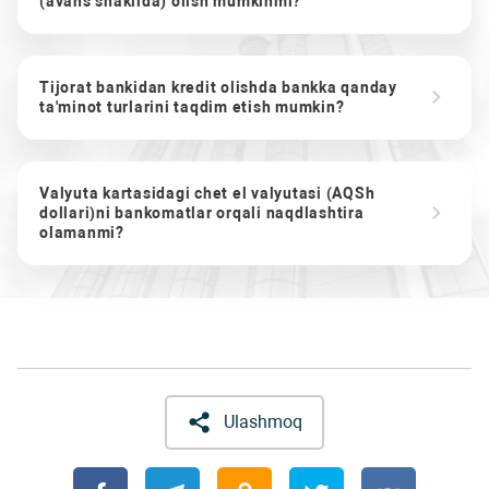
(avans shaklida) olish mumkinmi?
Tijorat bankidan kredit olishda bankka qanday
ta'minot turlarini taqdim etish mumkin?
Valyuta kartasidagi chet el valyutasi (AQSh
dollari)ni bankomatlar orqali naqdlashtira
olamanmi?
Ulashmoq