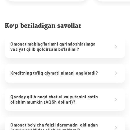
Ko‘p beriladigan savollar
Omonat mablag'larimni qarindoshlarimga
vasiyat qilib qoldirsam bo'ladimi?
Kreditning to'liq qiymati nimani anglatadi?
Qanday qilib naqd chet el valyutasini sotib
olishim mumkin (AQSh dollari)?
Omonat bo'yicha foizli daromadni oldindan