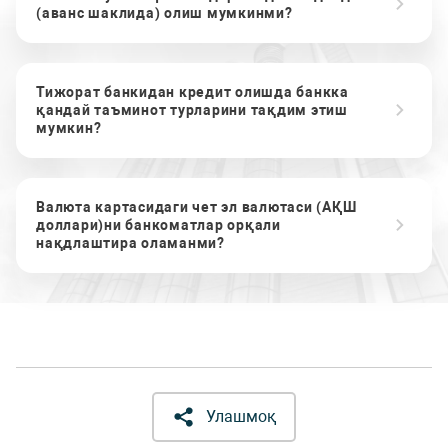
(аванс шаклида) олиш мумкинми?
Тижорат банкидан кредит олишда банкка
қандай таъминот турларини тақдим этиш
мумкин?
Валюта картасидаги чет эл валютаси (АҚШ
доллари)ни банкоматлар орқали
нақдлаштира оламанми?
Улашмоқ