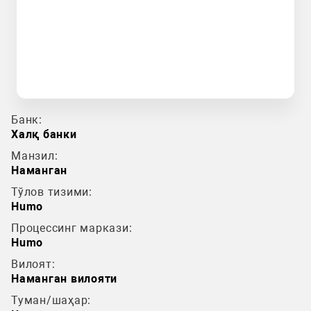
Банк:
Халқ банки
Манзил:
Наманган
Тўлов тизими:
Humo
Процессинг маркази:
Humo
Вилоят:
Наманган вилояти
Туман/шаҳар: