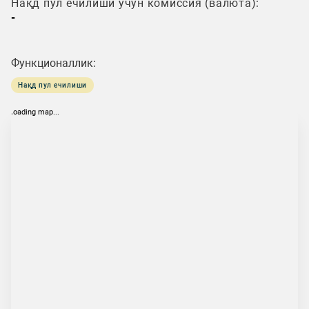
Нақд пул ечилиши учун комиссия (валюта):
-
Функционаллик:
Нақд пул ечилиши
loading map...