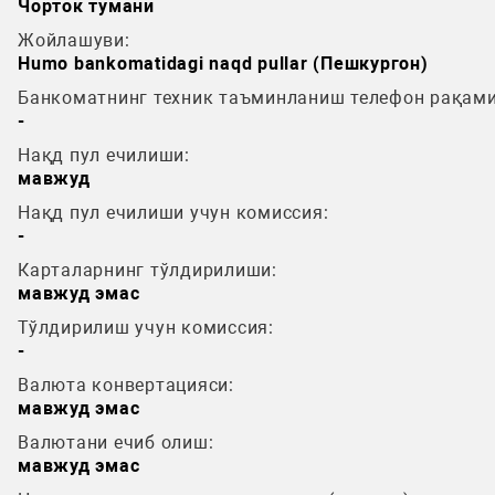
Чорток тумани
Жойлашуви:
Humo bankomatidagi naqd pullar (Пешкургон)
Банкоматнинг техник таъминланиш телефон рақами
-
Нақд пул ечилиши:
мавжуд
Нақд пул ечилиши учун комиссия:
-
Карталарнинг тўлдирилиши:
мавжуд эмас
Тўлдирилиш учун комиссия:
-
Валюта конвертацияси:
мавжуд эмас
Валютани ечиб олиш:
мавжуд эмас