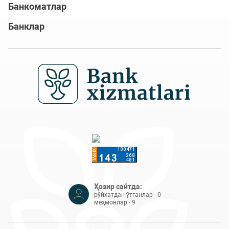
Банкоматлар
Банклар
Ҳозир сайтда:
рўйхатдан ўтганлар - 0
меҳмонлар - 9