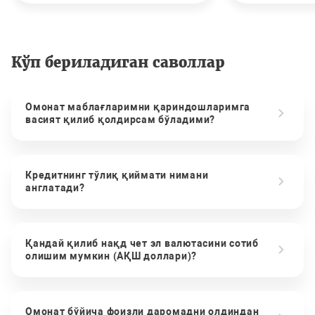
Кўп бериладиган саволлар
Омонат маблағларимни қариндошларимга
васият қилиб қолдирсам бўладими?
Кредитнинг тўлиқ қиймати нимани
англатади?
Қандай қилиб нақд чет эл валютасини сотиб
олишим мумкин (АҚШ доллари)?
Омонат бўйича фоизли даромадни олдиндан