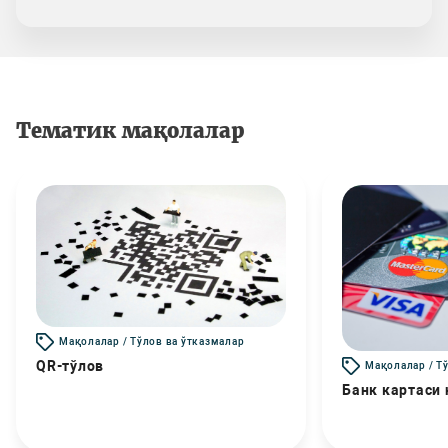
Тематик мақолалар
Мақолалар / Тўлов ва ўтказмалар
QR-тўлов
Мақолалар / Т
Банк картаси