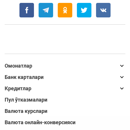
Омонатлар
Банк карталари
Кредитлар
Пул ўтказмалари
Валюта курслари
Валюта онлайн-конверсияси