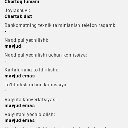
Chortoq tumani
Joylashuvi:
Chartak dıst
Bankomatning texnik ta'minlanish telefon raqami:
-
Naqd pul yechilishi:
mavjud
Naqd pul yechilishi uchun komissiya:
-
Kartalarning to‘ldirilishi:
mavjud emas
To‘ldirilish uchun komissiya:
-
Valyuta konvertatsiyasi:
mavjud emas
Valyutani yechib olish:
mavjud emas