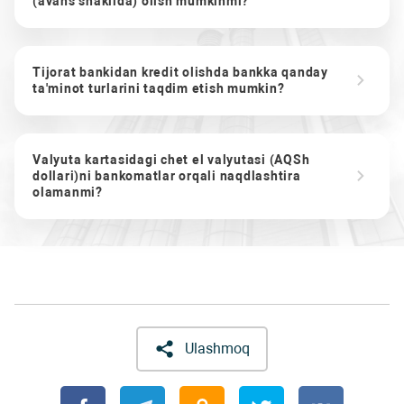
(avans shaklida) olish mumkinmi?
Tijorat bankidan kredit olishda bankka qanday
ta'minot turlarini taqdim etish mumkin?
Valyuta kartasidagi chet el valyutasi (AQSh
dollari)ni bankomatlar orqali naqdlashtira
olamanmi?
Ulashmoq