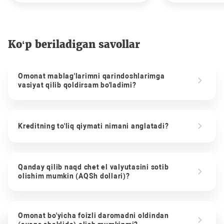
Ko‘p beriladigan savollar
Omonat mablag'larimni qarindoshlarimga
vasiyat qilib qoldirsam bo'ladimi?
Kreditning to'liq qiymati nimani anglatadi?
Qanday qilib naqd chet el valyutasini sotib
olishim mumkin (AQSh dollari)?
Omonat bo'yicha foizli daromadni oldindan