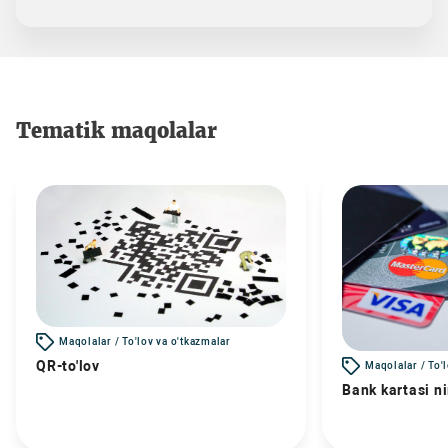
Tematik maqolalar
Maqolalar / To'lov va o'tkazmalar
QR-to'lov
Maqolalar / To'
Bank kartasi n