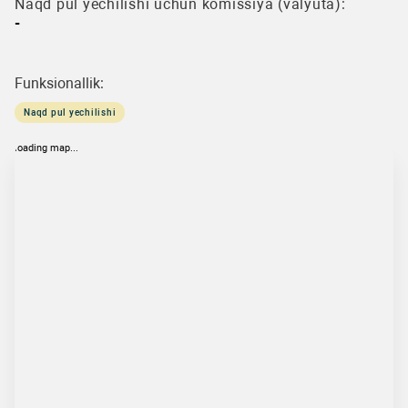
Naqd pul yechilishi uchun komissiya (valyuta):
-
Funksionallik:
Naqd pul yechilishi
loading map...