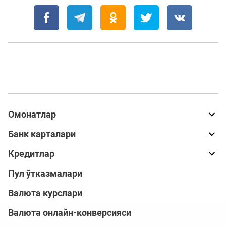
Омонатлар
Банк карталари
Кредитлар
Пул ўтказмалари
Валюта курслари
Валюта онлайн-конверсияси