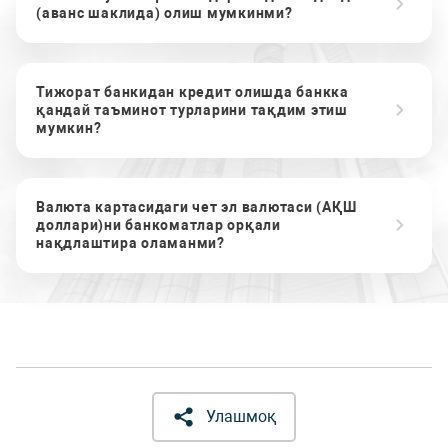
(аванс шаклида) олиш мумкинми?
Тижорат банкидан кредит олишда банкка
қандай таъминот турларини тақдим этиш
мумкин?
Валюта картасидаги чет эл валютаси (АҚШ
доллари)ни банкоматлар орқали
нақдлаштира оламанми?
Улашмоқ