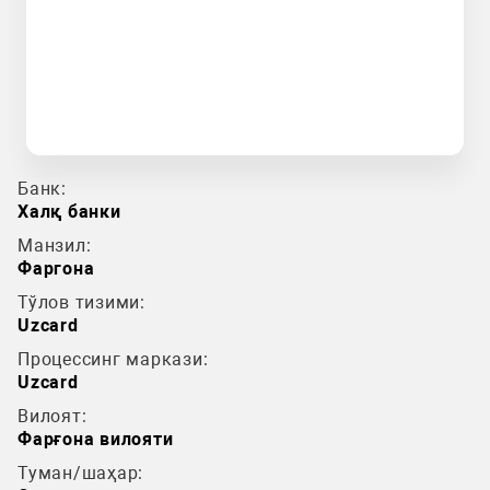
Банк:
Халқ банки
Манзил:
Фаргона
Тўлов тизими:
Uzcard
Процессинг маркази:
Uzcard
Вилоят:
Фарғона вилояти
Туман/шаҳар: