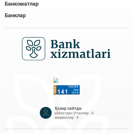
Банкоматлар
Банклар
Ҳозир сайтда:
рўйхатдан ўтганлар - 0
меҳмонлар - 8