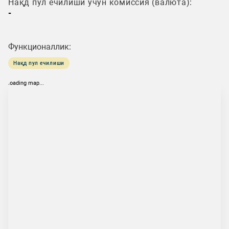
Нақд пул ечилиши учун комиссия (валюта):
-
Функционаллик:
Нақд пул ечилиши
loading map...