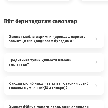
Кўп бериладиган саволлар
Омонат маблағларимни қариндошларимга
васият қилиб қолдирсам бўладими?
Кредитнинг тўлиқ қиймати нимани
англатади?
Қандай қилиб нақд чет эл валютасини сотиб
олишим мумкин (АҚШ доллари)?
Омонат бўйича фоизли даромадни олдиндан