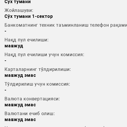
Сух тумани
Жойлашуви:
Сўх тумани 1-сектор
Банкоматнинг техник таъминланиш телефон рақами
-
Нақд пул ечилиши:
мавжуд
Нақд пул ечилиши учун комиссия:
-
Карталарнинг тўлдирилиши:
мавжуд эмас
Тўлдирилиш учун комиссия:
-
Валюта конвертацияси:
мавжуд эмас
Валютани ечиб олиш:
мавжуд эмас