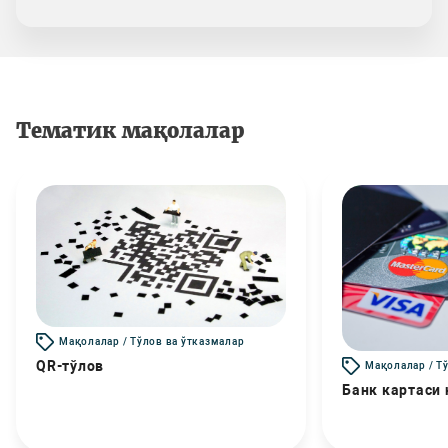
Тематик мақолалар
Мақолалар / Тўлов ва ўтказмалар
QR-тўлов
Мақолалар / Т
Банк картаси