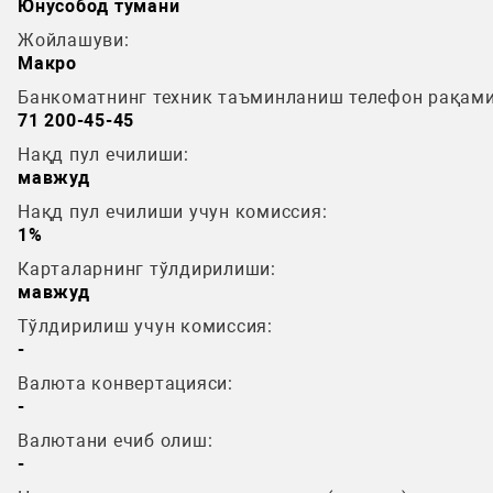
Юнусобод тумани
Жойлашуви:
Макро
Банкоматнинг техник таъминланиш телефон рақами
71 200-45-45
Нақд пул ечилиши:
мавжуд
Нақд пул ечилиши учун комиссия:
1%
Карталарнинг тўлдирилиши:
мавжуд
Тўлдирилиш учун комиссия:
-
Валюта конвертацияси:
-
Валютани ечиб олиш:
-