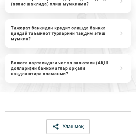
(аванс шаклида) олиш мумкинми?
Тижорат банкидан кредит олишда банкка
қандай таъминот турларини тақдим этиш
мумкин?
Валюта картасидаги чет эл валютаси (АҚШ
доллари)ни банкоматлар орқали
нақдлаштира оламанми?
Улашмоқ