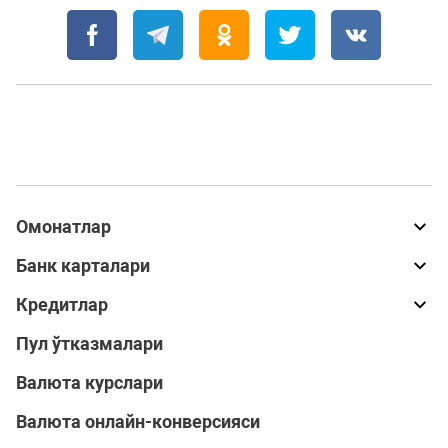
Омонатлар
Банк карталари
Кредитлар
Пул ўтказмалари
Валюта курслари
Валюта онлайн-конверсияси