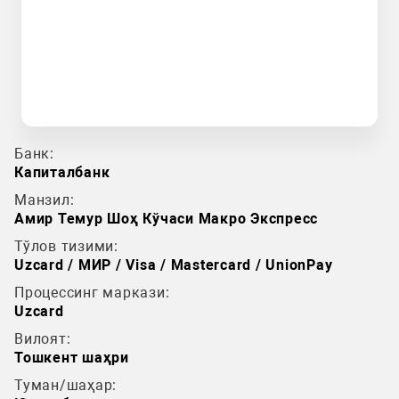
Банк:
Капиталбанк
Манзил:
Амир Темур Шоҳ Кўчаси Макро Экспресс
Тўлов тизими:
Uzcard / МИР / Visa / Mastercard / UnionPay
Процессинг маркази:
Uzcard
Вилоят:
Тошкент шаҳри
Туман/шаҳар: