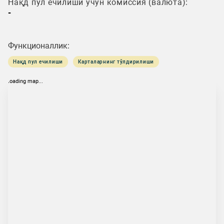
Нақд пул ечилиши учун комиссия (валюта):
-
Функционаллик:
Нақд пул ечилиши
Карталарнинг тўлдирилиши
loading map...