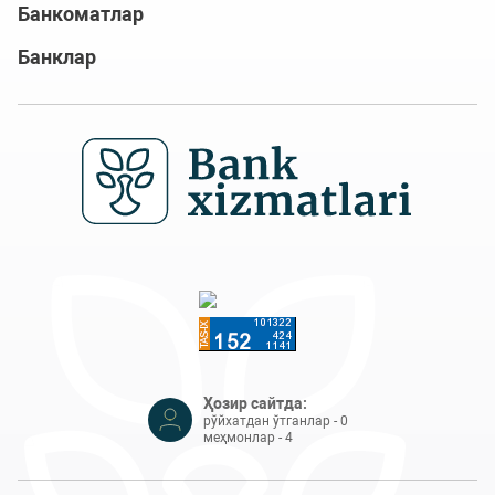
Банкоматлар
Банклар
Ҳозир сайтда:
рўйхатдан ўтганлар - 0
меҳмонлар - 4