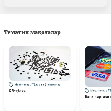
Тематик мақолалар
Мақолалар / Тўлов ва ўтказмалар
QR-тўлов
Мақолалар / Т
Банк картаси