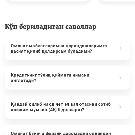
Кўп бериладиган саволлар
Омонат маблағларимни қариндошларимга
васият қилиб қолдирсам бўладими?
Кредитнинг тўлиқ қиймати нимани
англатади?
Қандай қилиб нақд чет эл валютасини сотиб
олишим мумкин (АҚШ доллари)?
Омонат бўйича фоизли даромадни олдиндан