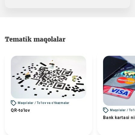
Tematik maqolalar
Maqolalar / To'lov va o'tkazmalar
QR-to'lov
Maqolalar / To'
Bank kartasi n