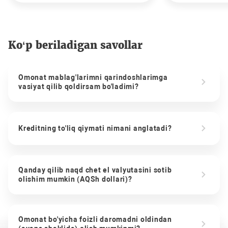
Ko‘p beriladigan savollar
Omonat mablag'larimni qarindoshlarimga
vasiyat qilib qoldirsam bo'ladimi?
Kreditning to'liq qiymati nimani anglatadi?
Qanday qilib naqd chet el valyutasini sotib
olishim mumkin (AQSh dollari)?
Omonat bo'yicha foizli daromadni oldindan