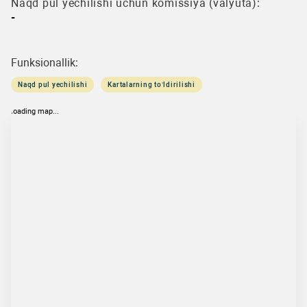
Naqd pul yechilishi uchun komissiya (valyuta):
-
Funksionallik:
Naqd pul yechilishi
Kartalarning to‘ldirilishi
loading map...