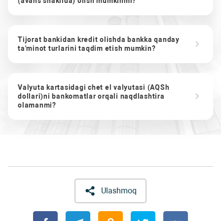
(avans shaklida) olish mumkinmi?
Tijorat bankidan kredit olishda bankka qanday
ta'minot turlarini taqdim etish mumkin?
Valyuta kartasidagi chet el valyutasi (AQSh
dollari)ni bankomatlar orqali naqdlashtira
olamanmi?
Ulashmoq