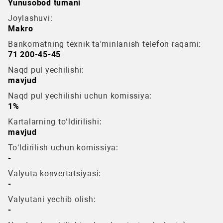
Yunusobod tumani
Joylashuvi:
Makro
Bankomatning texnik ta'minlanish telefon raqami:
71 200-45-45
Naqd pul yechilishi:
mavjud
Naqd pul yechilishi uchun komissiya:
1%
Kartalarning to‘ldirilishi:
mavjud
To‘ldirilish uchun komissiya:
-
Valyuta konvertatsiyasi:
-
Valyutani yechib olish:
-