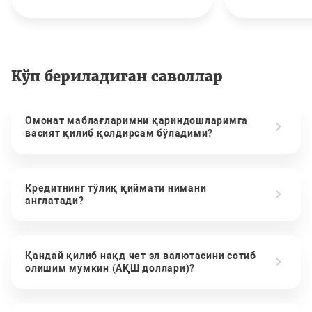
Кўп бериладиган саволлар
Омонат маблағларимни қариндошларимга
васият қилиб қолдирсам бўладими?
Кредитнинг тўлиқ қиймати нимани
англатади?
Қандай қилиб нақд чет эл валютасини сотиб
олишим мумкин (АҚШ доллари)?