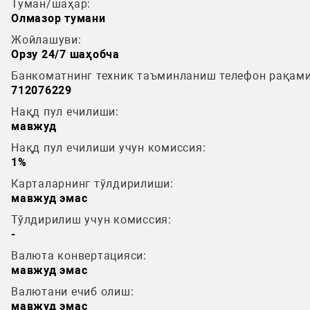
Туман/шаҳар:
Олмазор тумани
Жойлашуви:
Орзу 24/7 шаҳобча
Банкоматнинг техник таъминланиш телефон рақами
712076229
Нақд пул ечилиши:
мавжуд
Нақд пул ечилиши учун комиссия:
1%
Карталарнинг тўлдирилиши:
мавжуд эмас
Тўлдирилиш учун комиссия:
-
Валюта конвертацияси:
мавжуд эмас
Валютани ечиб олиш:
мавжуд эмас