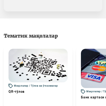
Тематик мақолалар
Мақолалар / Тўлов ва ўтказмалар
QR-тўлов
Мақолалар / Т
Банк картаси