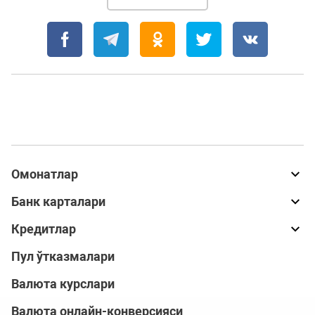
Омонатлар
Банк карталари
Кредитлар
Пул ўтказмалари
Валюта курслари
Валюта онлайн-конверсияси