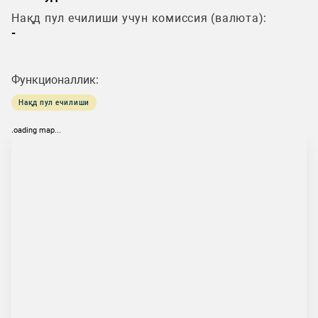
Нақд пул ечилиши учун комиссия (валюта):
-
Функционаллик:
Нақд пул ечилиши
loading map...