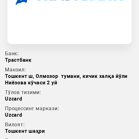
Банк:
Трастбанк
Манзил:
Тошкент ш, Олмозор тумани, кичик халқа йўли
Ниёзова кўчаси 2 уй
Тўлов тизими:
Uzcard
Процессинг маркази:
Uzcard
Вилоят:
Тошкент шаҳри