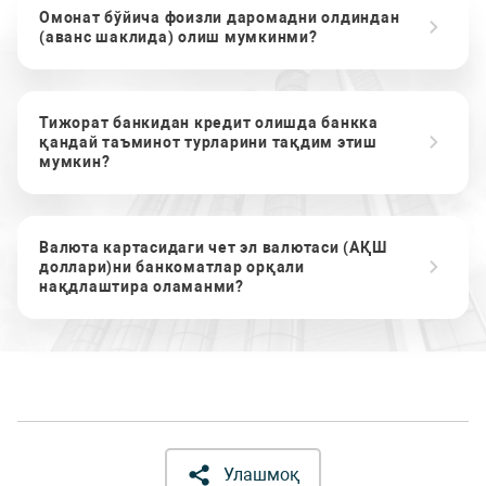
Омонат бўйича фоизли даромадни олдиндан
(аванс шаклида) олиш мумкинми?
Тижорат банкидан кредит олишда банкка
қандай таъминот турларини тақдим этиш
мумкин?
Валюта картасидаги чет эл валютаси (АҚШ
доллари)ни банкоматлар орқали
нақдлаштира оламанми?
Улашмоқ