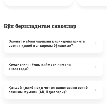
Кўп бериладиган саволлар
Омонат маблағларимни қариндошларимга
васият қилиб қолдирсам бўладими?
Кредитнинг тўлиқ қиймати нимани
англатади?
Қандай қилиб нақд чет эл валютасини сотиб
олишим мумкин (АҚШ доллари)?