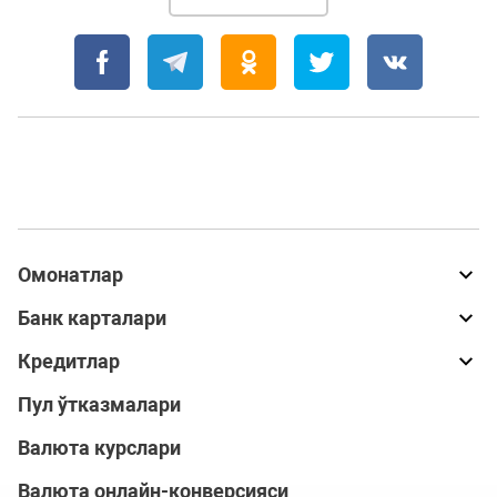
Омонатлар
Банк карталари
Кредитлар
Пул ўтказмалари
Валюта курслари
Валюта онлайн-конверсияси