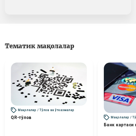
Тематик мақолалар
Мақолалар / Тўлов ва ўтказмалар
QR-тўлов
Мақолалар / Т
Банк картаси