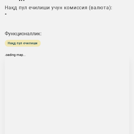
Нақд пул ечилиши учун комиссия (валюта):
-
Функционаллик:
Нақд пул ечилиши
loading map...