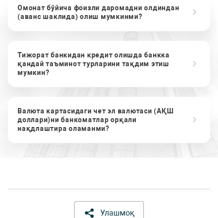
Омонат бўйича фоизли даромадни олдиндан
(аванс шаклида) олиш мумкинми?
Тижорат банкидан кредит олишда банкка
қандай таъминот турларини тақдим этиш
мумкин?
Валюта картасидаги чет эл валютаси (АҚШ
доллари)ни банкоматлар орқали
нақдлаштира оламанми?
Улашмоқ