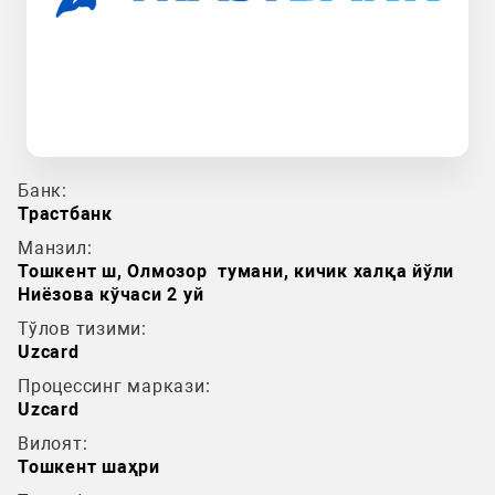
Банк:
Трастбанк
Манзил:
Тошкент ш, Олмозор тумани, кичик халқа йўли
Ниёзова кўчаси 2 уй
Тўлов тизими:
Uzcard
Процессинг маркази:
Uzcard
Вилоят:
Тошкент шаҳри