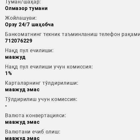
Туман/шаҳар:
Олмазор тумани
Жойлашуви:
Орзу 24/7 шаҳобча
Банкоматнинг техник таъминланиш телефон рақами
712076229
Нақд пул ечилиши:
мавжуд
Нақд пул ечилиши учун комиссия:
1%
Карталарнинг тўлдирилиши:
мавжуд эмас
Тўлдирилиш учун комиссия:
-
Валюта конвертацияси:
мавжуд эмас
Валютани ечиб олиш:
мавжуд эмас