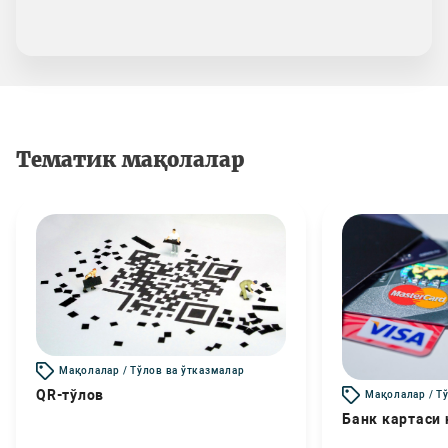
Тематик мақолалар
Мақолалар / Тўлов ва ўтказмалар
QR-тўлов
Мақолалар / Т
Банк картаси