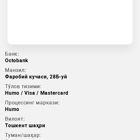
Банк:
Octobank
Манзил:
Фаробий кучаси, 28Б-уй
Тўлов тизими:
Humo / Visa / Mastercard
Процессинг маркази:
Humo
Вилоят:
Тошкент шаҳри
Туман/шаҳар: