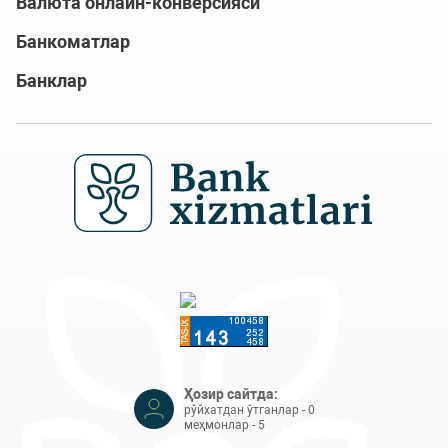
Валюта онлайн-конверсияси
Банкоматлар
Банклар
Ҳозир сайтда:
рўйхатдан ўтганлар - 0
меҳмонлар - 5