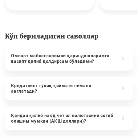
Кўп бериладиган саволлар
Омонат маблағларимни қариндошларимга
васият қилиб қолдирсам бўладими?
Кредитнинг тўлиқ қиймати нимани
англатади?
Қандай қилиб нақд чет эл валютасини сотиб
олишим мумкин (АҚШ доллари)?