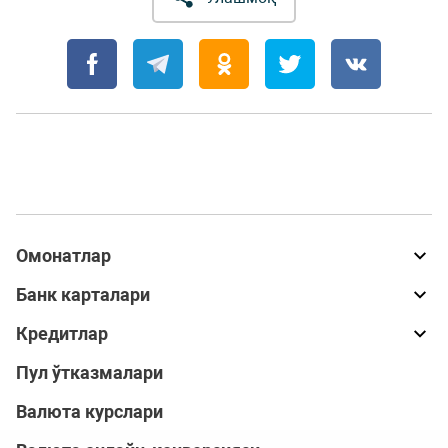
Омонатлар
Банк карталари
Кредитлар
Пул ўтказмалари
Валюта курслари