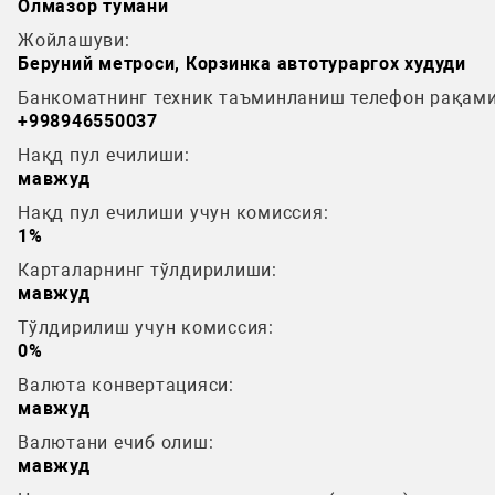
Олмазор тумани
Жойлашуви:
Беруний метроси, Корзинка автотураргох худуди
Банкоматнинг техник таъминланиш телефон рақами
+998946550037
Нақд пул ечилиши:
мавжуд
Нақд пул ечилиши учун комиссия:
1%
Карталарнинг тўлдирилиши:
мавжуд
Тўлдирилиш учун комиссия:
0%
Валюта конвертацияси:
мавжуд
Валютани ечиб олиш:
мавжуд