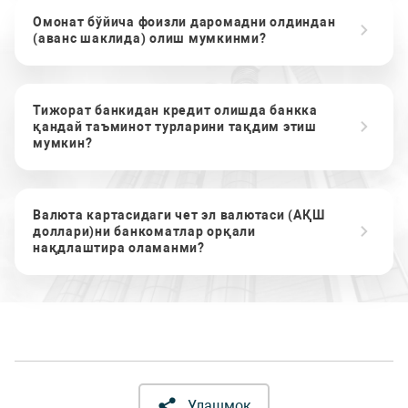
Омонат бўйича фоизли даромадни олдиндан
(аванс шаклида) олиш мумкинми?
Тижорат банкидан кредит олишда банкка
қандай таъминот турларини тақдим этиш
мумкин?
Валюта картасидаги чет эл валютаси (АҚШ
доллари)ни банкоматлар орқали
нақдлаштира оламанми?
Улашмоқ