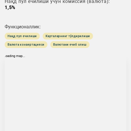
Нақд пул ечилиши учун комиссия (валюта):
1,5%
Функционаллик:
Нақд пул ечилиши
Карталарнинг тўлдирилиши
Валюта конвертацияси
Валютани ечиб олиш
loading map...