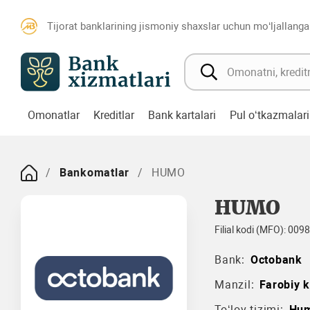
Tijorat banklarining jismoniy shaxslar uchun mo‘ljallanga
Omonatlar
Kreditlar
Bank kartalari
Pul o‘tkazmalari
Bankomatlar
HUMO
HUMO
Filial kodi (MFO): 009
Bank:
Octobank
Manzil:
Farobiy k
To‘lov tizimi:
Hum