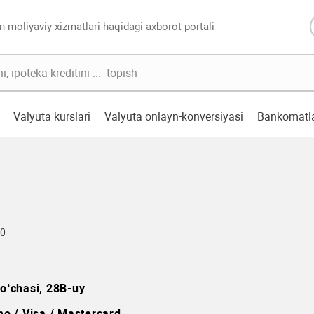
n moliyaviy xizmatlari haqidagi axborot portali
Valyuta kurslari
Valyuta onlayn-konversiyasi
Bankomatl
80
o‘chasi, 28B-uy
o / Visa / Mastercard