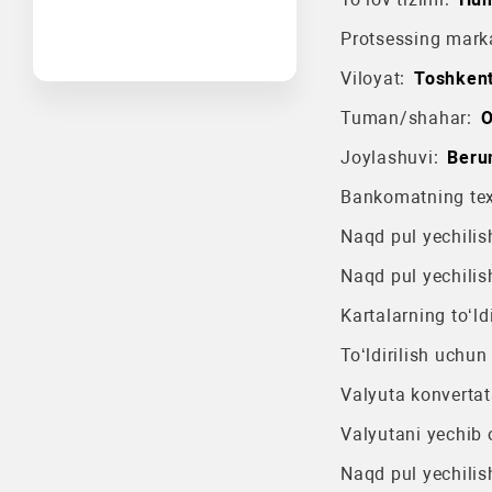
Protsessing mark
Viloyat:
Toshkent
Tuman/shahar:
O
Joylashuvi:
Beru
Bankomatning texn
Naqd pul yechilish
Naqd pul yechilis
Kartalarning to‘ldi
To‘ldirilish uchun
Valyuta konvertat
Valyutani yechib o
Naqd pul yechilis