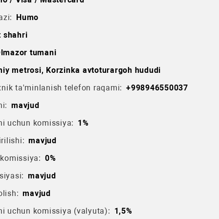
azi:
Humo
 shahri
lmazor tumani
niy metrosi, Korzinka avtoturargoh hududi
ik ta'minlanish telefon raqami:
+998946550037
i:
mavjud
hi uchun komissiya:
1%
rilishi:
mavjud
 komissiya:
0%
siyasi:
mavjud
lish:
mavjud
hi uchun komissiya (valyuta):
1,5%