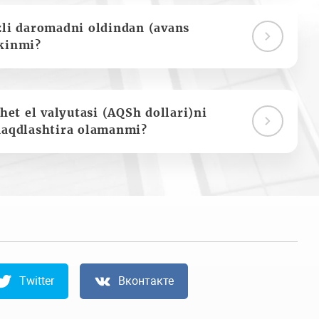
zli daromadni oldindan (avans
kinmi?
het el valyutasi (AQSh dollari)ni
naqdlashtira olamanmi?
Twitter
Вконтакте