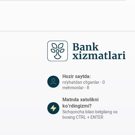
Hozir saytda:
ro'yhatdan o'tganlar - 0
mehmonlar - 8
Matnda xatolikni
ko’rdingizmi?
Sichqoncha bilan belgilang va
bosing CTRL + ENTER