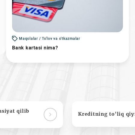
Maqolalar / To'lov va o'tkazmalar
Bank kartasi nima?
siyat qilib
Kreditning to'liq qi