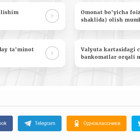
olishim
Omonat bo'yicha foi
shaklida) olish mum
day ta'minot
Valyuta kartasidagi c
bankomatlar orqali 
ook
Telegram
Одноклассники