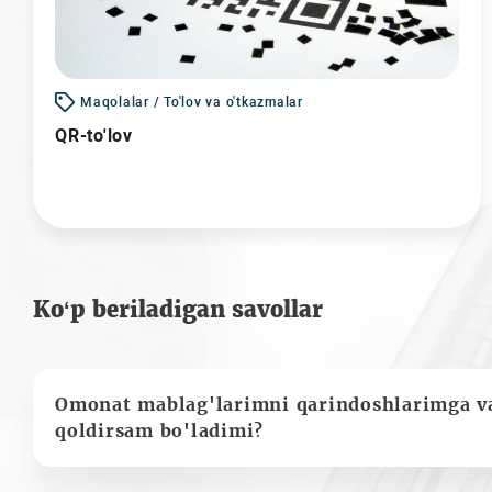
Maqolalar / To'lov va o'tkazmalar
QR-to'lov
Ko‘p beriladigan savollar
Omonat mablag'larimni qarindoshlarimga va
qoldirsam bo'ladimi?