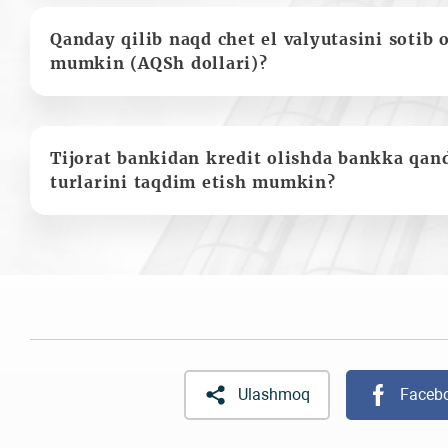
Qanday qilib naqd chet el valyutasini sotib 
mumkin (AQSh dollari)?
Tijorat bankidan kredit olishda bankka qan
turlarini taqdim etish mumkin?
Ulashmoq
Faceb