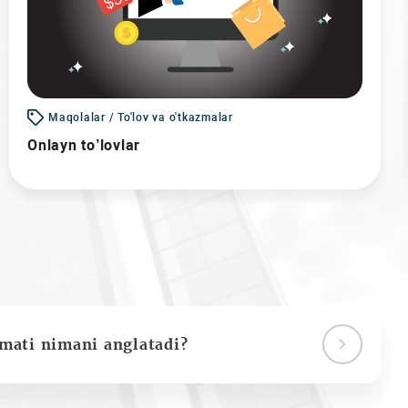
Maqolalar / To'lov va o'tkazmalar
Onlayn to’lovlar
ymati nimani anglatadi?