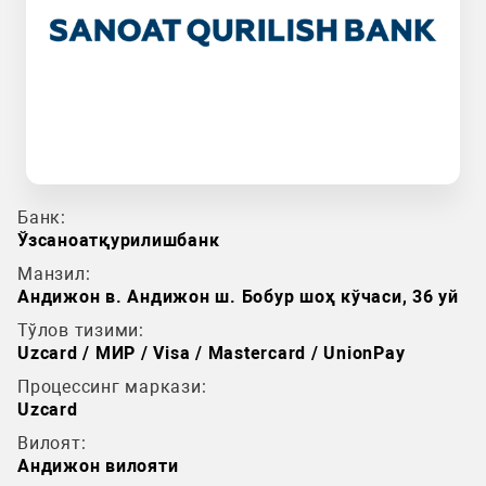
Банк:
Ўзсаноатқурилишбанк
Манзил:
Андижон в. Андижон ш. Бобур шоҳ кўчаси, 36 уй
Тўлов тизими:
Uzcard / МИР / Visa / Mastercard / UnionPay
Процессинг маркази:
Uzcard
Вилоят:
Андижон вилояти