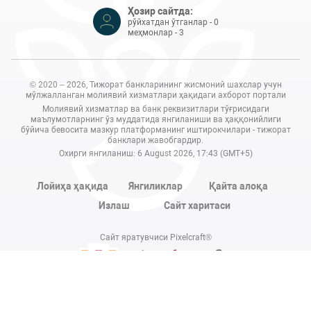
Ҳозир сайтда:
рўйхатдан ўтганлар - 0
меҳмонлар - 3
© 2020 – 2026, Тижорат банкларининг жисмоний шахслар учун
мўлжалланган молиявий хизматлари ҳақидаги ахборот портали
Молиявий хизматлар ва банк реквизитлари тўғрисидаги
маълумотларнинг ўз муддатида янгиланиши ва ҳаққонийлиги
бўйича бевосита мазкур платформанинг иштирокчилари - тижорат
банклари жавобгардир.
Охирги янгиланиш: 6 August 2026, 17:43 (GMT+5)
Лойиҳа ҳақида
Янгиликлар
Қайта алоқа
Излаш
Сайт харитаси
Сайт яратувчиси Pixelcraft®
Сайт 1C-Битриксда ишлайди