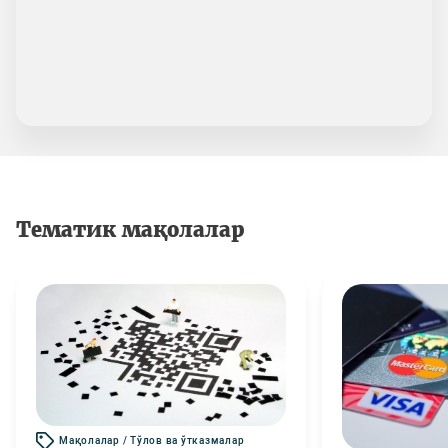
Тематик мақолалар
Мақолалар / Тўлов ва ўтказмалар