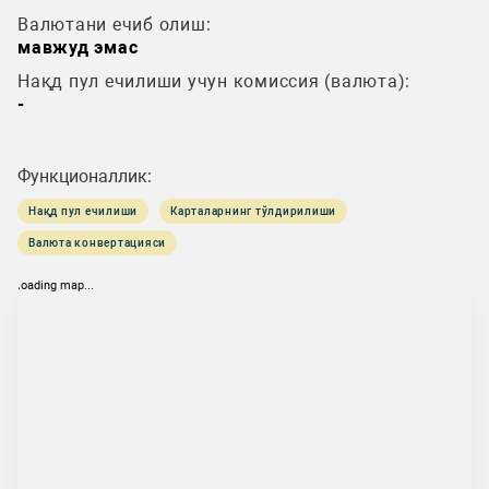
Валютани ечиб олиш:
мавжуд эмас
Нақд пул ечилиши учун комиссия (валюта):
-
Функционаллик:
Нақд пул ечилиши
Карталарнинг тўлдирилиши
Валюта конвертацияси
loading map...