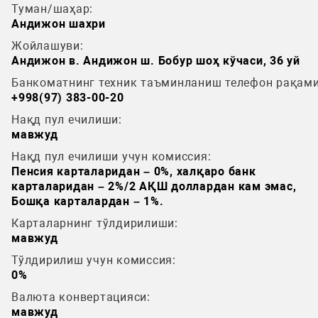
Туман/шаҳар:
Андижон шахри
Жойлашуви:
Андижон в. Андижон ш. Бобур шоҳ кўчаси, 36 уй
Банкоматнинг техник таъминланиш телефон рақами
+998(97) 383-00-20
Нақд пул ечилиши:
мавжуд
Нақд пул ечилиши учун комиссия:
Пенсия карталаридан – 0%, xалқаро банк
карталаридан – 2%/2 AҚШ доллардан кам эмас,
Бошқа карталардан – 1%.
Карталарнинг тўлдирилиши:
мавжуд
Тўлдирилиш учун комиссия:
0%
Валюта конвертацияси:
мавжуд