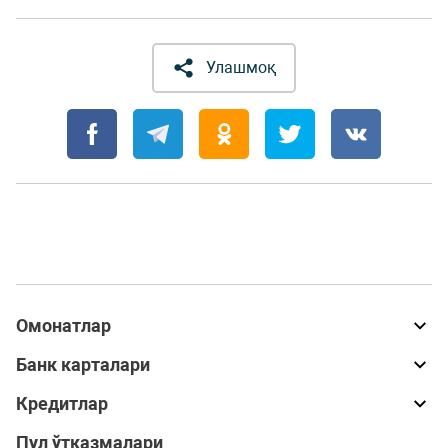
Улашмоқ
Омонатлар
Банк карталари
Кредитлар
Пул ўтказмалари