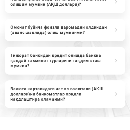
олишим мумкин (АҚШ доллари)?
Омонат бўйича фоизли даромадни олдиндан
(аванс шаклида) олиш мумкинми?
Тижорат банкидан кредит олишда банкка
қандай таъминот турларини тақдим этиш
мумкин?
Валюта картасидаги чет эл валютаси (АҚШ
доллари)ни банкоматлар орқали
нақдлаштира оламанми?