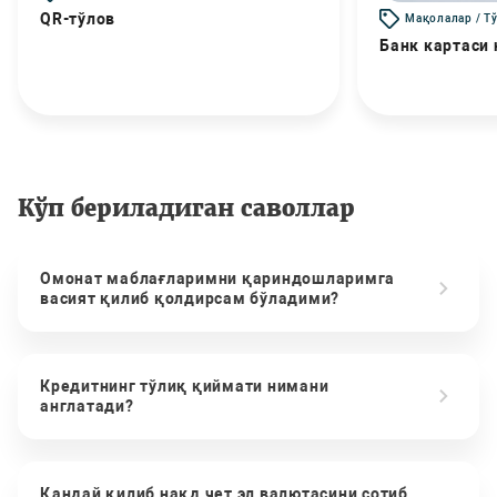
QR-тўлов
Мақолалар / Т
Банк картаси
Кўп бериладиган саволлар
Омонат маблағларимни қариндошларимга
васият қилиб қолдирсам бўладими?
Кредитнинг тўлиқ қиймати нимани
англатади?
Қандай қилиб нақд чет эл валютасини сотиб