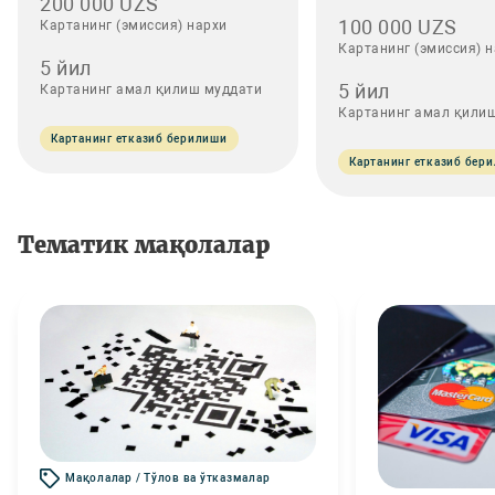
200 000 UZS
100 000 UZS
Картанинг (эмиссия) нархи
Картанинг (эмиссия) 
5 йил
5 йил
Картанинг амал қилиш муддати
Картанинг амал қили
Картанинг етказиб берилиши
Картанинг етказиб бер
Тематик мақолалар
Мақолалар / Тўлов ва ўтказмалар