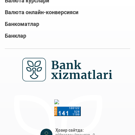
Валюта курслари
Валюта онлайн-конверсияси
Банкоматлар
Банклар
Ҳозир сайтда:
рўйхатдан ўтганлар - 0