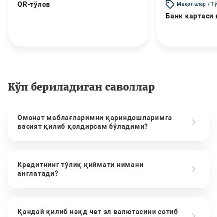
QR-тўлов
Мақолалар / Т
Банк картаси
Кўп бериладиган саволлар
Омонат маблағларимни қариндошларимга
васият қилиб қолдирсам бўладими?
Кредитнинг тўлиқ қиймати нимани
англатади?
Қандай қилиб нақд чет эл валютасини сотиб