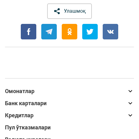
Улашмоқ
Омонатлар
Банк карталари
Кредитлар
Пул ўтказмалари