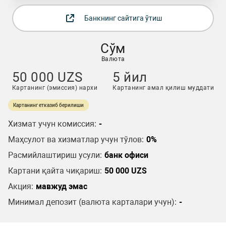
Банкнинг сайтига ўтиш
Сўм
Валюта
50 000 UZS
5 йил
Картанинг (эмиссия) нархи
Картанинг амал қилиш муддати
Картанинг етказиб берилиши
Хизмат учун комиссия:
-
Маҳсулот ва хизматлар учун тўлов:
0%
Расмийлаштириш усули:
банк офиси
Картани қайта чиқариш:
50 000 UZS
Акция:
мавжуд эмас
Минимал депозит (валюта карталари учун):
-