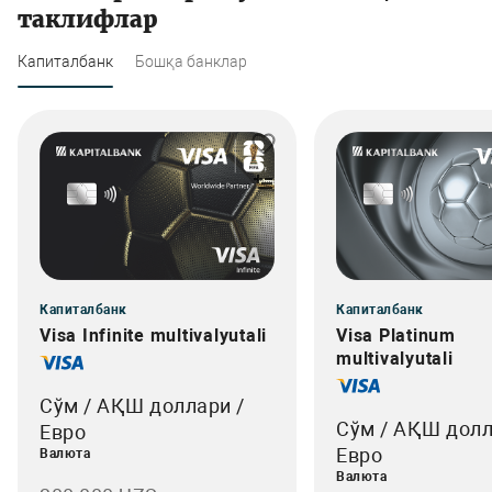
таклифлар
Капиталбанк
Бошқа банклар
Капиталбанк
Капиталбанк
Visa Infinite multivalyutali
Visa Platinum
multivalyutali
Сўм / АҚШ доллари /
Сўм / АҚШ долл
Евро
Евро
Валюта
Валюта