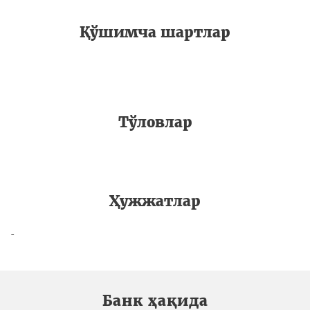
Қўшимча шартлар
Тўловлар
Ҳужжатлар
-
Банк ҳақида