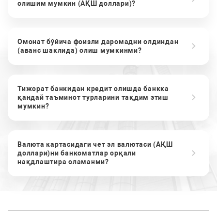
олишим мумкин (АҚШ доллари)?
Омонат бўйича фоизли даромадни олдиндан
(аванс шаклида) олиш мумкинми?
Тижорат банкидан кредит олишда банкка
қандай таъминот турларини тақдим этиш
мумкин?
Валюта картасидаги чет эл валютаси (АҚШ
доллари)ни банкоматлар орқали
нақдлаштира оламанми?