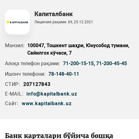
Капиталбанк
Лицензия рақами: 69, 25.12.2021
Манзил:
100047, Тошкент шаҳри, Юнусобод тумани,
Сайилгох кўчаси, 7
Алоқа телефон рақами:
71-200-15-15
,
71-200-45-45
Ишонч телефони:
78-148-40-11
СТИР:
207127843
E-MAIL:
info@kapitalbank.uz
Сайт:
www.kapitalbank.uz
Банк карталари бўйича бошқа