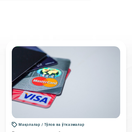
Мақолалар / Тўлов ва ўтказмалар