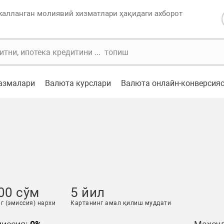
жалланган молиявий хизматлари ҳақидаги ахборот
казмалари
Валюта курслари
Валюта онлайн-конверсия
00 сўм
5 йил
г (эмиссия) нархи
Картанинг амал қилиш муддати