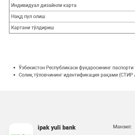
Индивидуал дизайнли карта
Нақд пул олиш
Картани тўлдириш
Ўзбекистон Республикаси фуқаросининг паспорти
Солиқ тўловчининг идентификация рақами (СТИ
ipak yuli bank
Манзил: