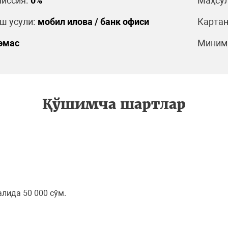
иссия:
0%
Маҳсул
 усули:
мобил илова / банк офиси
Картан
эмас
Минима
Қўшимча шартлар
алида 50 000 сўм.