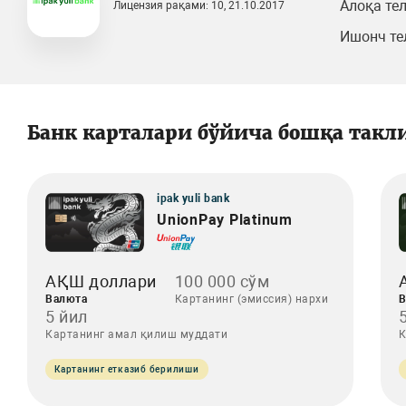
Алоқа те
Лицензия рақами: 10, 21.10.2017
Ишонч те
Банк карталари бўйича бошқа такл
ipak yuli bank
UnionPay Platinum
АҚШ доллари
100 000 сўм
Валюта
Картанинг (эмиссия) нархи
В
5 йил
Картанинг амал қилиш муддати
К
Картанинг етказиб берилиши