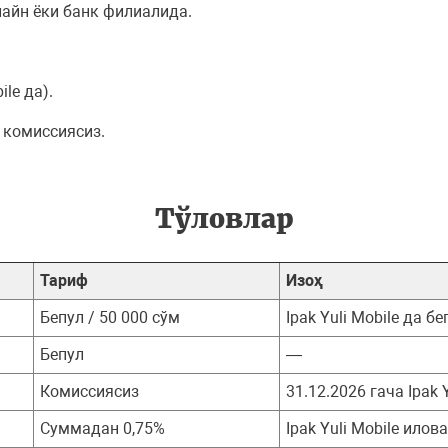
нлайн ёки банк филиалида.
ile да).
 комиссиясиз.
Тўловлар
Тариф
Изоҳ
Бепул / 50 000 сўм
Ipak Yuli Mobile да б
Бепул
—
Комиссиясиз
31.12.2026 гача Ipak 
Суммадан 0,75%
Ipak Yuli Mobile илов