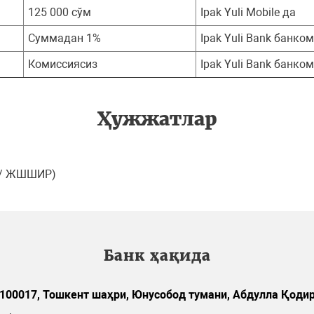
125 000 сўм
Ipak Yuli Mobile да
Суммадан 1%
Ipak Yuli Bank банко
Комиссиясиз
Ipak Yuli Bank банко
Ҳужжатлар
Р / ЖШШИР)
Банк ҳақида
100017, Тошкент шаҳри, Юнусобод тумани, Абдулла Қодир