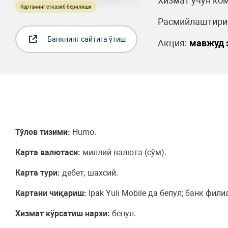
Хизмат учун ком
Картанинг етказиб берилиши
Расмийлаштириш
Банкнинг сайтига ўтиш
Акция:
мавжуд 
Тўлов тизими:
Humo.
Карта валютаси:
миллий валюта (сўм).
Карта тури:
дебет, шахсий.
Картани чиқариш:
Ipak Yuli Mobile да бепул; банк фили
Хизмат кўрсатиш нархи:
бепул.