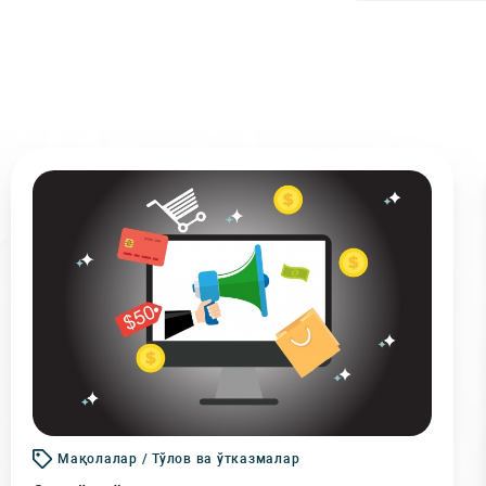
Мақолалар / Тўлов ва ўтказмалар