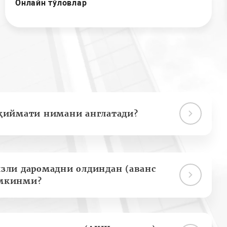
Онлайн тўловлар
қиймати нимани англатади?
зли даромадни олдиндан (аванс
мкинми?