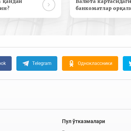
а қандай
Валюта картасидаги
ин?
банкоматлар орқал
ook
Telegram
Одноклассники
Пул ўтказмалари