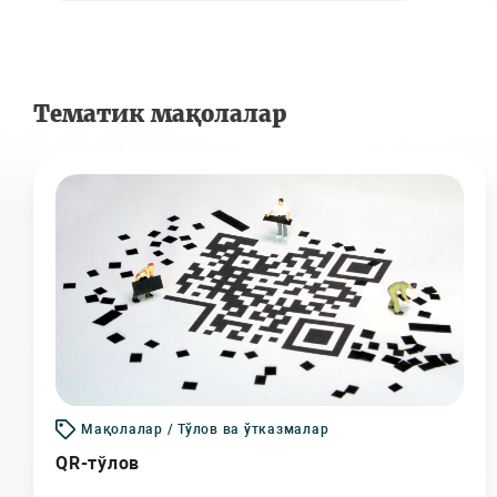
Тематик мақолалар
Мақолалар / Тўлов ва ўтказмалар
QR-тўлов