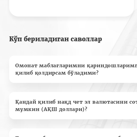
Кўп бериладиган саволлар
Омонат маблағларимни қариндошларимг
қилиб қолдирсам бўладими?
Қандай қилиб нақд чет эл валютасини с
мумкин (АҚШ доллари)?