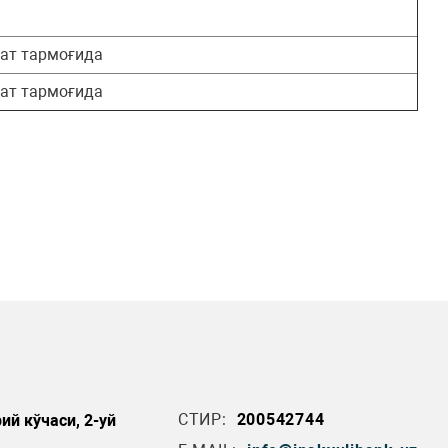
мат тармоғида
мат тармоғида
СТИР:
200542744
ий кўчаси, 2-уй