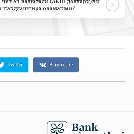
 чет эл валютаси (АҚШ доллари)ни
и нақдлаштира оламанми?
Twitter
Вконтакте