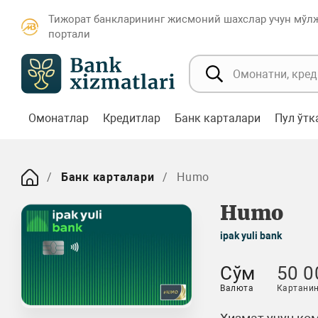
Тижорат банкларининг жисмоний шахслар учун мўл
портали
Омонатлар
Кредитлар
Банк карталари
Пул ўт
Банк карталари
Humo
Humo
ipak yuli bank
Сўм
50 0
Валюта
Картанин