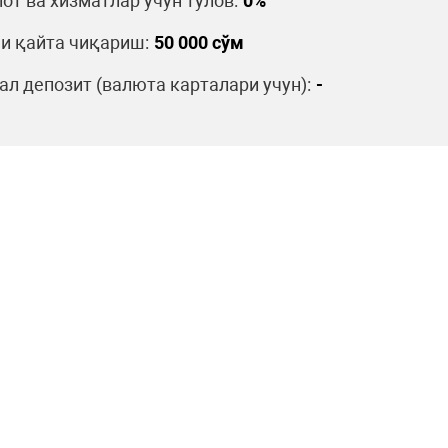
от ва хизматлар учун тўлов:
0%
и қайта чиқариш:
50 000 сўм
л депозит (валюта карталари учун):
-