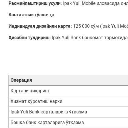
Расмийлаштириш усули:
Ipak Yuli Mobile иловасида о
Контактсиз тўлов:
ҳа.
Индивидуал дизайнли карта:
125 000 сўм (Ipak Yuli Mob
Ҳисобни тўлдириш:
Ipak Yuli Bank банкомат тармоғида
Операция
Картани чиқариш
Хизмат кўрсатиш нархи
Ipak Yuli Bank карталарига ўтказма
Бошқа банк карталарига ўтказма