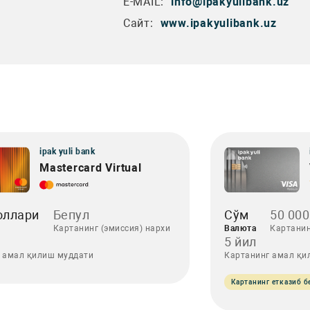
E-MAIL:
info@ipakyulibank.uz
Сайт:
www.ipakyulibank.uz
ipak yuli bank
Mastercard Virtual
оллари
Бепул
Сўм
50 000
Картанинг (эмиссия) нархи
Валюта
Картанин
5 йил
 амал қилиш муддати
Картанинг амал қи
Картанинг етказиб 