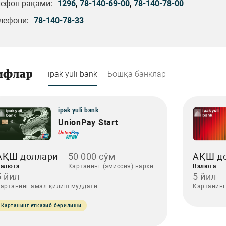
лефон рақами:
1296
,
78-140-69-00
,
78-140-78-00
лефони:
78-140-78-33
ифлар
ipak yuli bank
Бошқа банклар
ipak yuli bank
UnionPay Start
АҚШ доллари
50 000 сўм
АҚШ д
алюта
Картанинг (эмиссия) нархи
Валюта
5 йил
5 йил
артанинг амал қилиш муддати
Картанинг
Картанинг етказиб берилиши