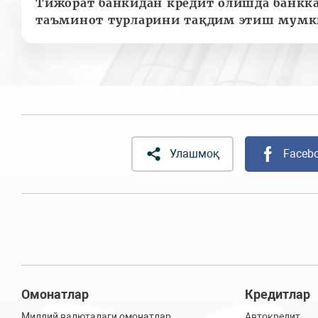
Тижорат банкидан кредит олишда банкк
таъминот турларини тақдим этиш мумк
Улашмоқ
Faceb
Омонатлар
Кредитлар
Миллий валютадаги омонатлар
Автокредит