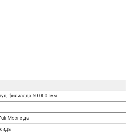
епул; филиалда 50 000 сўм
Yuli Mobile да
асида