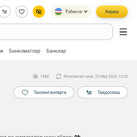
Ўзбекча
Кириш
си
Банкоматлар
Банклар
1368
Янгиланган сана: 25 May 2026, 13:02
Танланганларга
Таққослаш