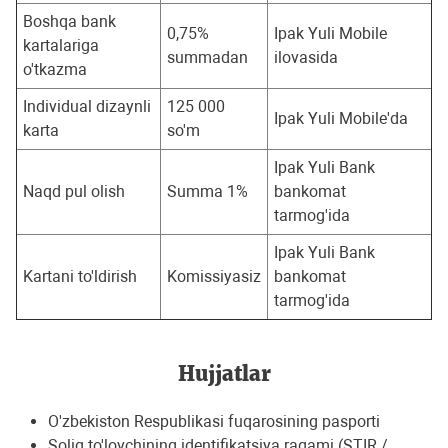
Boshqa bank
0,75%
Ipak Yuli Mobile
kartalariga
summadan
ilovasida
o'tkazma
Individual dizaynli
125 000
Ipak Yuli Mobile'da
karta
so'm
Ipak Yuli Bank
Naqd pul olish
Summa 1%
bankomat
tarmog'ida
Ipak Yuli Bank
Kartani to'ldirish
Komissiyasiz
bankomat
tarmog'ida
Hujjatlar
O'zbekiston Respublikasi fuqarosining pasporti
Soliq to'lovchining identifikatsiya raqami (STIR /