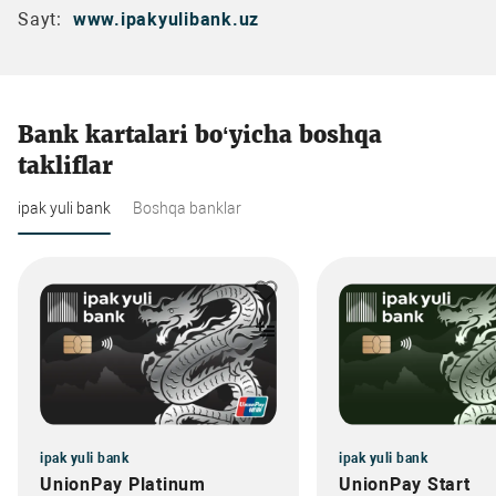
Sayt:
www.ipakyulibank.uz
Bank kartalari bo‘yicha boshqa
takliflar
ipak yuli bank
Boshqa banklar
ipak yuli bank
ipak yuli bank
UnionPay Platinum
UnionPay Start