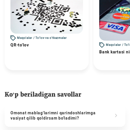
Maqolalar / To'lov va o'tkazmalar
QR-to'lov
Maqolalar / To'
Bank kartasi n
Ko‘p beriladigan savollar
Omonat mablag'larimni qarindoshlarimga
vasiyat qilib qoldirsam bo'ladimi?