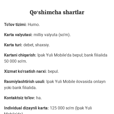
Qo‘shimcha shartlar
To'lov tizimi:
Humo.
Karta valyutasi:
milliy valyuta (so'm).
Karta turi:
debet, shaxsiy.
Kartani chiqarish:
Ipak Yuli Mobile'da bepul; bank filialida
50 000 so'm.
Xizmat ko'rsatish narxi:
bepul.
Rasmiylashtirish usuli:
Ipak Yuli Mobile ilovasida onlayn
yoki bank filialida.
Kontaktsiz to'lov:
ha.
Individual dizaynli karta:
125 000 so'm (Ipak Yuli