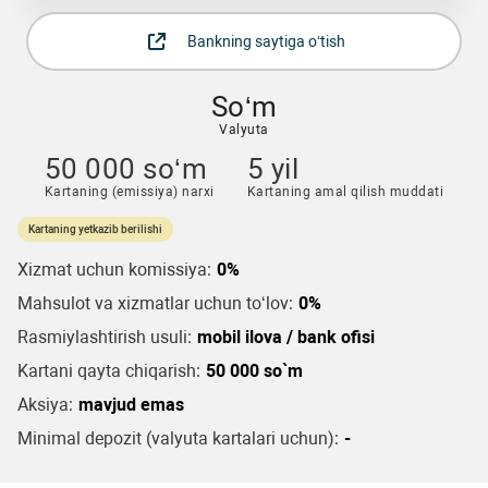
Bankning saytiga o‘tish
So‘m
Valyuta
50 000 so‘m
5 yil
Kartaning (emissiya) narxi
Kartaning amal qilish muddati
Kartaning yetkazib berilishi
Xizmat uchun komissiya:
0%
Mahsulot va xizmatlar uchun to‘lov:
0%
Rasmiylashtirish usuli:
mobil ilova / bank ofisi
Kartani qayta chiqarish:
50 000 so`m
Aksiya:
mavjud emas
Minimal depozit (valyuta kartalari uchun):
-