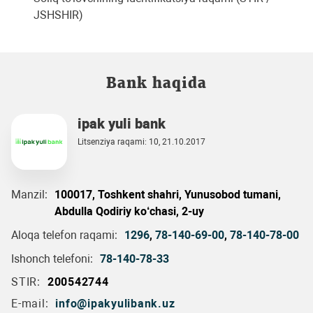
JSHSHIR)
Bank haqida
ipak yuli bank
Litsenziya raqami: 10, 21.10.2017
Manzil:
100017, Toshkent shahri, Yunusobod tumani,
Abdulla Qodiriy ko‘chasi, 2-uy
Aloqa telefon raqami:
1296
,
78-140-69-00
,
78-140-78-00
Ishonch telefoni:
78-140-78-33
STIR:
200542744
E-mail:
info@ipakyulibank.uz