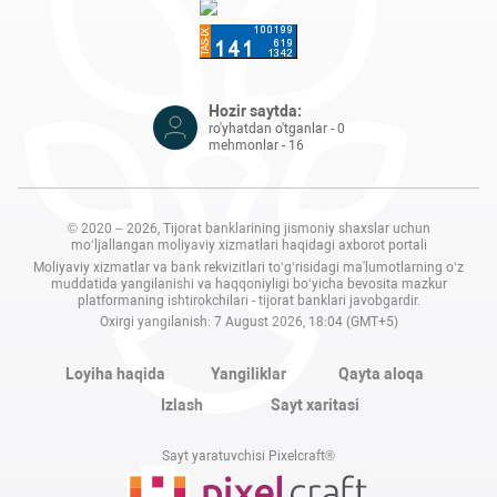
Hozir saytda:
ro'yhatdan o'tganlar - 0
mehmonlar - 16
© 2020 – 2026, Tijorat banklarining jismoniy shaxslar uchun
mo‘ljallangan moliyaviy xizmatlari haqidagi axborot portali
Moliyaviy xizmatlar va bank rekvizitlari to‘g‘risidagi ma'lumotlarning o‘z
muddatida yangilanishi va haqqoniyligi bo‘yicha bevosita mazkur
platformaning ishtirokchilari - tijorat banklari javobgardir.
Oxirgi yangilanish: 7 August 2026, 18:04 (GMT+5)
Loyiha haqida
Yangiliklar
Qayta aloqa
Izlash
Sayt xaritasi
Sayt yaratuvchisi Pixelcraft®