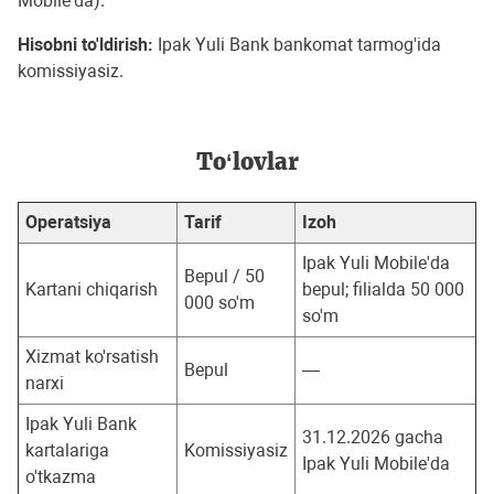
Mobile'da).
Hisobni to'ldirish:
Ipak Yuli Bank bankomat tarmog'ida
komissiyasiz.
To‘lovlar
Operatsiya
Tarif
Izoh
Ipak Yuli Mobile'da
Bepul / 50
Kartani chiqarish
bepul; filialda 50 000
000 so'm
so'm
Xizmat ko'rsatish
Bepul
—
narxi
Ipak Yuli Bank
31.12.2026 gacha
kartalariga
Komissiyasiz
Ipak Yuli Mobile'da
o'tkazma