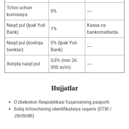
To'lov uchun
0%
—
komissiya
Naqd pul (Ipak Yuli
Kassa va
1%
Bank)
bankomatlarda
Naqd pul (boshqa
0% (Ipak Yuli
—
banklar)
Bank)
0,8% (min 26
Xorijda naqd pul
—
000 so'm)
Hujjatlar
O'zbekiston Respublikasi fuqarosining pasporti
Soliq to'lovchining identifikatsiya raqami (STIR /
JSHSHIR)