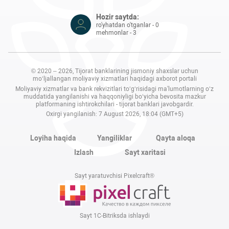
Hozir saytda:
ro'yhatdan o'tganlar - 0
mehmonlar - 3
© 2020 – 2026, Tijorat banklarining jismoniy shaxslar uchun
mo‘ljallangan moliyaviy xizmatlari haqidagi axborot portali
Moliyaviy xizmatlar va bank rekvizitlari to‘g‘risidagi ma'lumotlarning o‘z
muddatida yangilanishi va haqqoniyligi bo‘yicha bevosita mazkur
platformaning ishtirokchilari - tijorat banklari javobgardir.
Oxirgi yangilanish: 7 August 2026, 18:04 (GMT+5)
Loyiha haqida
Yangiliklar
Qayta aloqa
Izlash
Sayt xaritasi
Sayt yaratuvchisi Pixelcraft®
Sayt 1C-Bitriksda ishlaydi