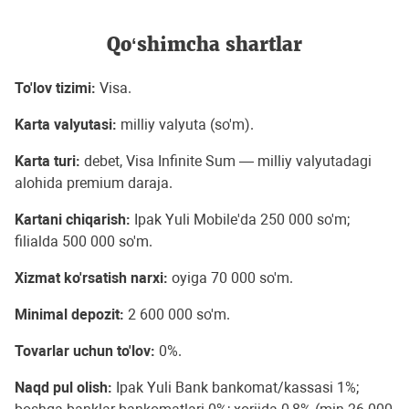
Qo‘shimcha shartlar
To'lov tizimi:
Visa.
Karta valyutasi:
milliy valyuta (so'm).
Karta turi:
debet, Visa Infinite Sum — milliy valyutadagi
alohida premium daraja.
Kartani chiqarish:
Ipak Yuli Mobile'da 250 000 so'm;
filialda 500 000 so'm.
Xizmat ko'rsatish narxi:
oyiga 70 000 so'm.
Minimal depozit:
2 600 000 so'm.
Tovarlar uchun to'lov:
0%.
Naqd pul olish:
Ipak Yuli Bank bankomat/kassasi 1%;