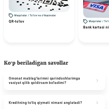
Maqolalar / To'lov va o'tkazmalar
QR-to'lov
Maqolalar / To'
Bank kartasi n
Ko‘p beriladigan savollar
Omonat mablag'larimni qarindoshlarimga
vasiyat qilib qoldirsam bo'ladimi?
Kreditning to'liq qiymati nimani anglatadi?