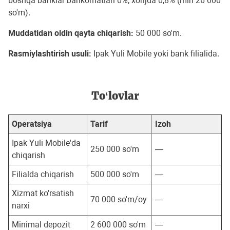
boshqa banklar bankomatlari 0%; xorijda 0,8% (min 26 000
so'm).
Muddatidan oldin qayta chiqarish:
50 000 so'm.
Rasmiylashtirish usuli:
Ipak Yuli Mobile yoki bank filialida.
To‘lovlar
Operatsiya
Tarif
Izoh
Ipak Yuli Mobile'da
250 000 so'm
—
chiqarish
Filialda chiqarish
500 000 so'm
—
Xizmat ko'rsatish
70 000 so'm/oy
—
narxi
Minimal depozit
2 600 000 so'm
—