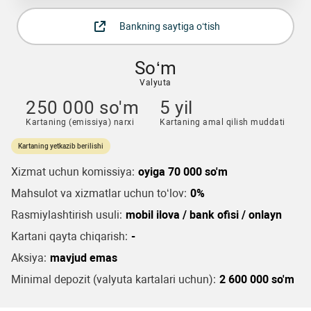
Bankning saytiga o‘tish
So‘m
Valyuta
250 000 so'm
5 yil
Kartaning (emissiya) narxi
Kartaning amal qilish muddati
Kartaning yetkazib berilishi
Xizmat uchun komissiya:
oyiga 70 000 so'm
Mahsulot va xizmatlar uchun to‘lov:
0%
Rasmiylashtirish usuli:
mobil ilova / bank ofisi / onlayn
Kartani qayta chiqarish:
-
Aksiya:
mavjud emas
Minimal depozit (valyuta kartalari uchun):
2 600 000 so'm