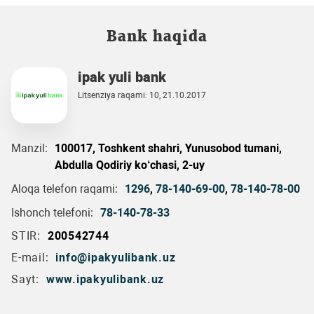
Bank haqida
ipak yuli bank
Litsenziya raqami: 10, 21.10.2017
Manzil:
100017, Toshkent shahri, Yunusobod tumani,
Abdulla Qodiriy ko‘chasi, 2-uy
Aloqa telefon raqami:
1296
,
78-140-69-00
,
78-140-78-00
Ishonch telefoni:
78-140-78-33
STIR:
200542744
E-mail:
info@ipakyulibank.uz
Sayt:
www.ipakyulibank.uz