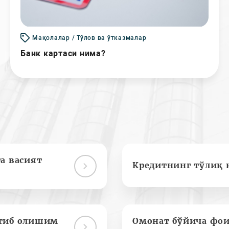
Мақолалар / Тўлов ва ўтказмалар
Банк картаси нима?
а васият
Кредитнинг тўлиқ 
отиб олишим
Омонат бўйича фои