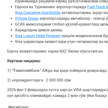
кўринишида рақамли кириш рухсатномасини олиш
Европа ва Туркиянинг аеропортларида
Fast Track I
Visa.Concierge chat-botida
активлаштириш зарур ва 
YQnow Group
аеропортларида имтиёзлар - тезкор 
GCAS мижозларини глобал қўллаб-қувватлаш ҳизм
Харидларни ҳимоя қилиш.
Visa Luxury Hotel Program
орқали меҳмонхонани бр
Visa шериклари хизматлари учун чегирмалар ва м
Барча хизматларнинг нархи ҚҚС билан кўрсатилган.
Картани чиқариш:
1) "Ўзмиллийбанк" АЖда иш ҳақи лойиҳаси доирасида 
2) норезидентларга - 2 000 000 сўм
2026-йил 2-февралдан кучга кирган VISA шартларидаги
кун ҳисобга олинмайди) камида 2 млн сўм (ёки бошқ
Имтиёзлар: