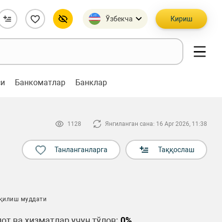
Ўзбекча
Кириш
си
Банкоматлар
Банклар
1128
Янгиланган сана: 16 Apr 2026, 11:38
Танланганларга
Таққослаш
 қилиш муддати
от ва хизматлар учун тўлов:
0%