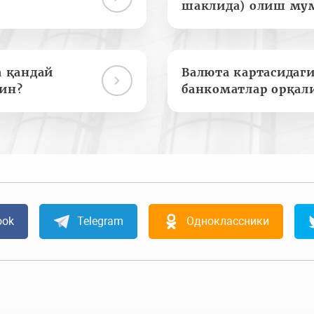
шаклида) олиш му
а қандай
Валюта картасидаги
ин?
банкоматлар орқал
ook
Telegram
Одноклассники