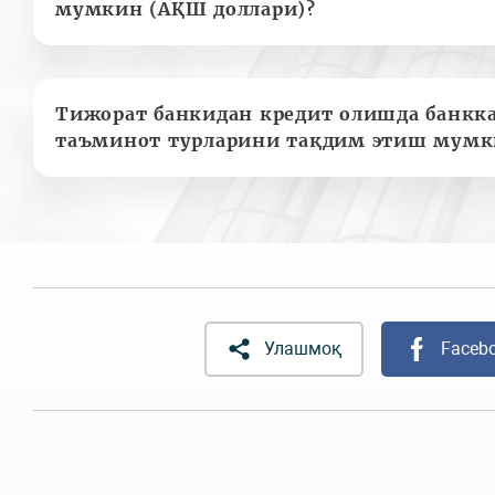
мумкин (АҚШ доллари)?
Тижорат банкидан кредит олишда банкк
таъминот турларини тақдим этиш мумк
Улашмоқ
Faceb