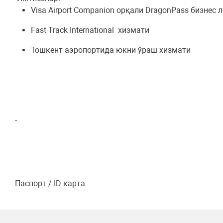
Visa Airport Companion орқали DragonPass бизне
Fast Track International хизмати
Тошкент аэропортида юкни ўраш хизмати
-
Паспорт / ID карта