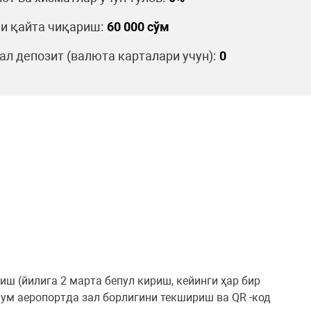
и қайта чиқариш:
60 000 сўм
л депозит (валюта карталари учун):
0
иш (йилига 2 марта бепул кириш, кейинги ҳар бир
’лум аеропортда зал борлигини текшириш ва QR -код