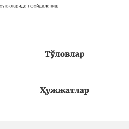
с лоунжларидан фойдаланиш
Тўловлар
Ҳужжатлар