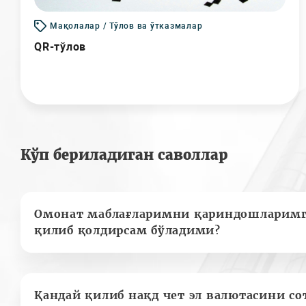
Мақолалар / Тўлов ва ўтказмалар
QR-тўлов
Кўп бериладиган саволлар
Омонат маблағларимни қариндошларимг
қилиб қолдирсам бўладими?
Қандай қилиб нақд чет эл валютасини с