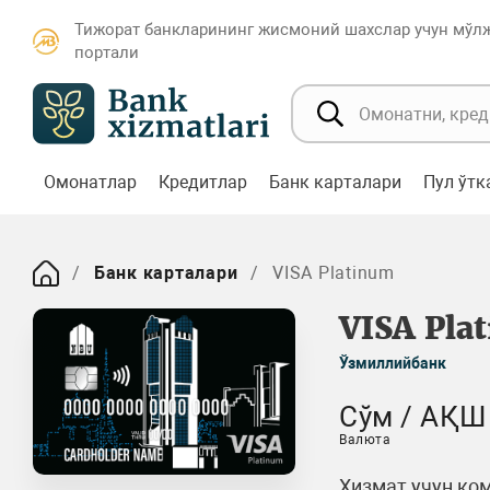
Тижорат банкларининг жисмоний шахслар учун мўл
портали
Омонатлар
Кредитлар
Банк карталари
Пул ўт
Банк карталари
VISA Platinum
VISA Pla
Ўзмиллийбанк
Сўм / АҚШ
Валюта
Хизмат учун ком