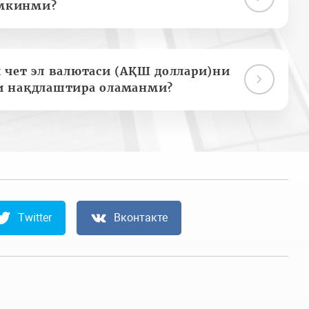
мкинми?
 чет эл валютаси (АҚШ доллари)ни
и нақдлаштира оламанми?
Twitter
Вконтакте