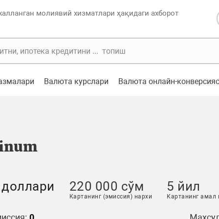
жалланган молиявий хизматлари ҳақидаги ахборот
казмалари
Валюта курслари
Валюта онлайн-конверсия
tinum
 доллари
220 000 сўм
5 йил
Картанинг (эмиссия) нархи
Картанинг амал
иссия:
0
Маҳсул