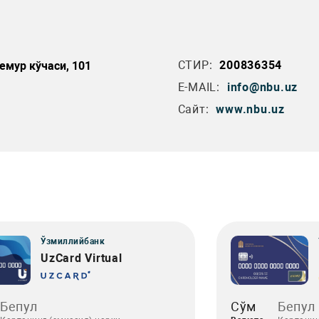
СТИР:
200836354
емур кўчаси, 101
E-MAIL:
info@nbu.uz
Сайт:
www.nbu.uz
Ўзмиллийбанк
UzCard Virtual
Бепул
Сўм
Бепул