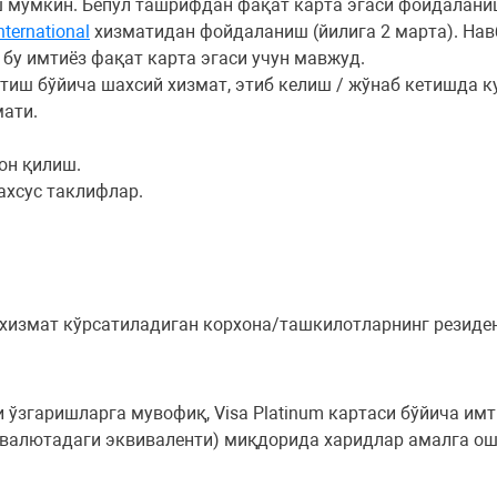
 мумкин. Бепул ташрифдан фақат карта эгаси фойдалани
nternational
хизматидан фойдаланиш (йилига 2 марта). Нав
бу имтиёз фақат карта эгаси учун мавжуд.
ўтиш бўйича шахсий хизмат, этиб келиш / жўнаб кетишда к
ати.
он қилиш.
ахсус таклифлар.
хизмат кўрсатиладиган корхона/ташкилотларнинг резидент
 ўзгаришларга мувофиқ, Visa Platinum картаси бўйича имти
а валютадаги эквиваленти) миқдорида харидлар амалга о