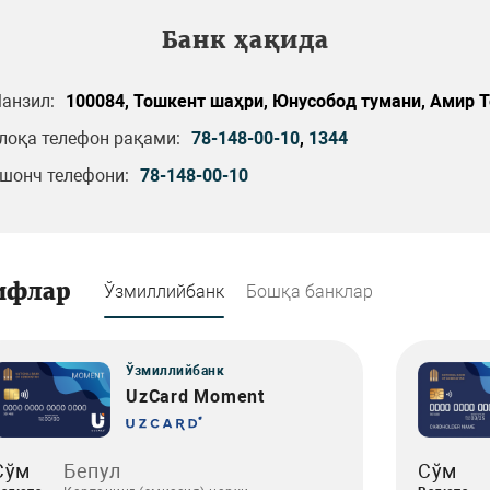
Банк ҳақида
анзил:
100084, Тошкент шаҳри, Юнусобод тумани, Амир Т
лоқа телефон рақами:
78-148-00-10
,
1344
шонч телефони:
78-148-00-10
ифлар
Ўзмиллийбанк
Бошқа банклар
Ўзмиллийбанк
UzCard Moment
Сўм
Бепул
Сўм