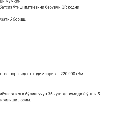
ши мумкин.
батсиз ўтиш имтиёзини берувчи QR-кодни
узатиб бориш.
 ва норезидент ходимларига - 220 000 сўм
ёзларга эга бўлиш учун 35 кун* давомида (сўнгги 5
ширилиши лозим.