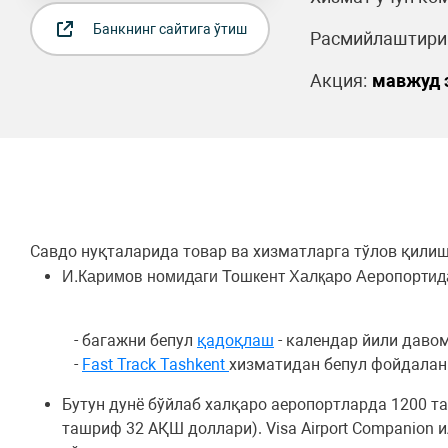
Банкнинг сайтига ўтиш
Расмийлаштириш
Акция:
мавжуд 
Савдо нуқталарида товар ва хизматларга тўлов қили
И.Каримов номидаги Тошкент Халқаро Аеропортид
- багажни бепул
қадоқлаш
- календар йили давом
-
Fast Track Tashkent
хизматидан бепул фойдалани
Бутун дунё бўйлаб халқаро аеропортларда 1200 т
ташриф 32 АҚШ доллари). Visa Airport Companion 