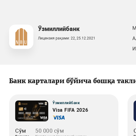
Ўзмиллийбанк
М
А
Лицензия рақами: 22, 25.12.2021
И
Банк карталари бўйича бошқа такл
Ўзмиллийбанк
Visa FIFA 2026
Сўм
50 000 сўм