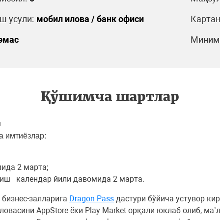
 усули:
мобил илова / банк офиси
Картан
эмас
Минима
Қўшимча шартлар
ш
а имтиёзлар:
ида 2 марта;
ш - календар йили давомида 2 марта.
а бизнес-залларига
Dragon Pass
дастури бўйича устувор кир
иловасини AppStore ёки Play Market орқали юклаб олиб, ма