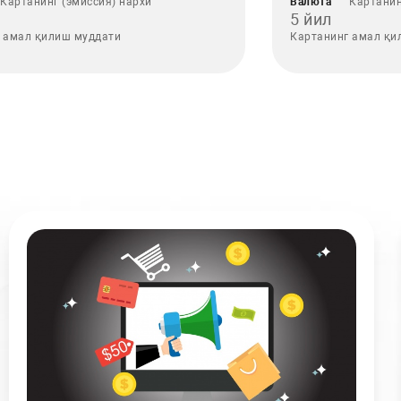
Картанинг (эмиссия) нархи
Валюта
Картанин
5 йил
 амал қилиш муддати
Картанинг амал қи