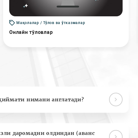
Мақолалар / Тўлов ва ўтказмалар
Онлайн тўловлар
қиймати нимани англатади?
зли даромадни олдиндан (аванс