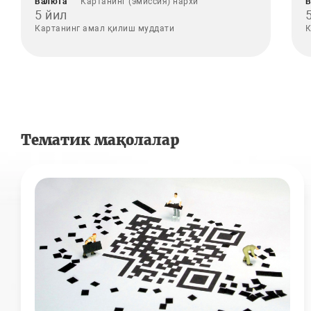
Валюта
Картанинг (эмиссия) нархи
В
5 йил
Картанинг амал қилиш муддати
К
Тематик мақолалар