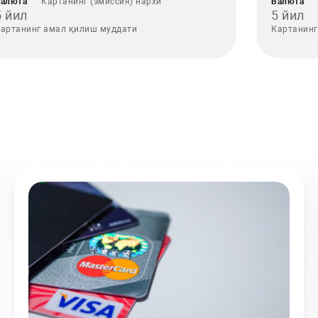
алюта
Картанинг (эмиссия) нархи
Валюта
5 йил
5 йил
артанинг амал қилиш муддати
Картанинг