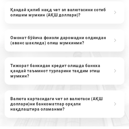
Қандай қилиб нақд чет эл валютасини сотиб
олишим мумкин (АҚШ доллари)?
Омонат бўйича фоизли даромадни олдиндан
(аванс шаклида) олиш мумкинми?
Тижорат банкидан кредит олишда банкка
қандай таъминот турларини тақдим этиш
мумкин?
Валюта картасидаги чет эл валютаси (АҚШ
доллари)ни банкоматлар орқали
нақдлаштира оламанми?