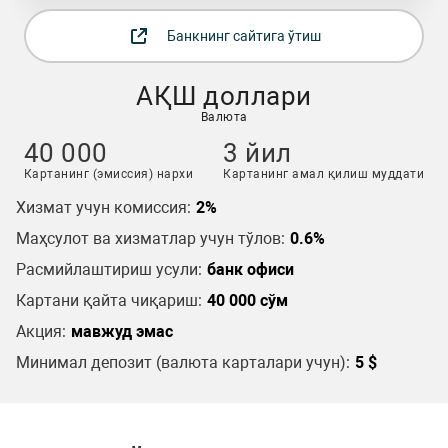
Банкнинг сайтига ўтиш
АҚШ доллари
Валюта
40 000
3 йил
Картанинг (эмиссия) нархи
Картанинг амал қилиш муддати
Хизмат учун комиссия:
2%
Маҳсулот ва хизматлар учун тўлов:
0.6%
Расмийлаштириш усули:
банк офиси
Картани қайта чиқариш:
40 000 сўм
Акция:
мавжуд эмас
Минимал депозит (валюта карталари учун):
5 $