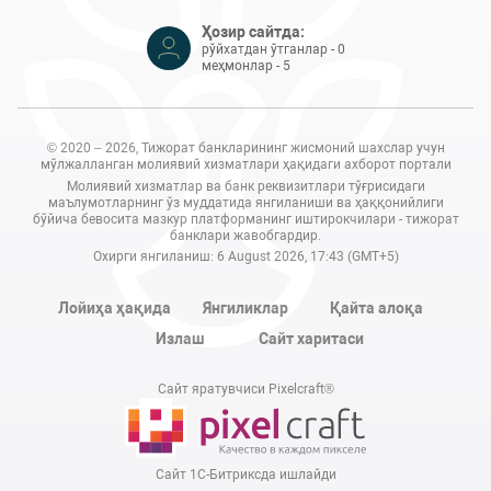
Ҳозир сайтда:
рўйхатдан ўтганлар - 0
меҳмонлар - 5
© 2020 – 2026, Тижорат банкларининг жисмоний шахслар учун
мўлжалланган молиявий хизматлари ҳақидаги ахборот портали
Молиявий хизматлар ва банк реквизитлари тўғрисидаги
маълумотларнинг ўз муддатида янгиланиши ва ҳаққонийлиги
бўйича бевосита мазкур платформанинг иштирокчилари - тижорат
банклари жавобгардир.
Охирги янгиланиш: 6 August 2026, 17:43 (GMT+5)
Лойиҳа ҳақида
Янгиликлар
Қайта алоқа
Излаш
Сайт харитаси
Сайт яратувчиси Pixelcraft®
Сайт 1C-Битриксда ишлайди