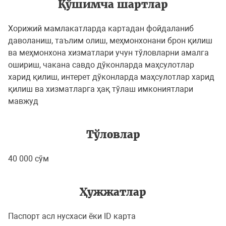
Қўшимча шартлар
Хорижий мамлакатларда картадан фойдаланиб
даволаниш, таълим олиш, меҳмонхонани брон қилиш
ва меҳмонхона хизматлари учун тўловларни амалга
ошириш, чакана савдо дўконларда маҳсулотлар
харид қилиш, интерет дўконларда маҳсулотлар харид
қилиш ва хизматларга ҳақ тўлаш имкониятлари
мавжуд
Тўловлар
40 000 сўм
Ҳужжатлар
Паспорт асл нусхаси ёки ID карта