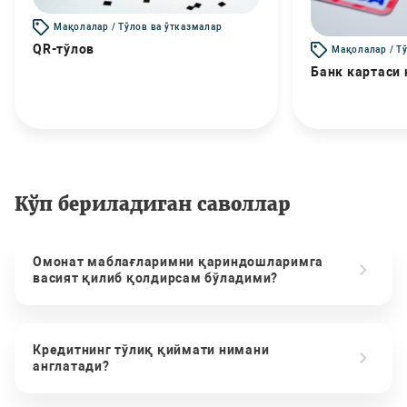
Мақолалар / Тўлов ва ўтказмалар
QR-тўлов
Мақолалар / Т
Банк картаси
Кўп бериладиган саволлар
Омонат маблағларимни қариндошларимга
васият қилиб қолдирсам бўладими?
Кредитнинг тўлиқ қиймати нимани
англатади?