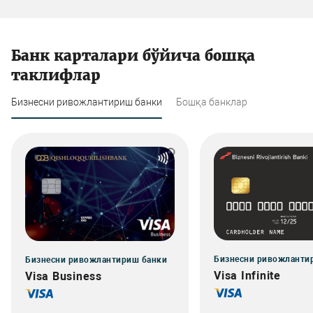
Банк карталари бўйича бошқа
таклифлар
Бизнесни ривожлантириш банки
Бошқа банклар
Бизнесни ривожланти
Бизнесни ривожлантириш банки
Visa Infinite
Visa Business