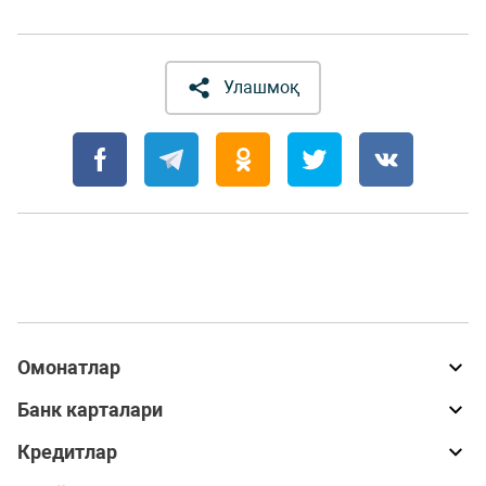
Улашмоқ
Омонатлар
Банк карталари
Кредитлар