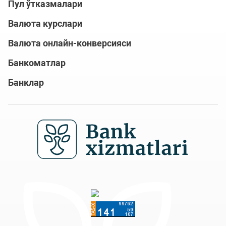
Пул ўтказмалари
Валюта курслари
Валюта онлайн-конверсияси
Банкоматлар
Банклар