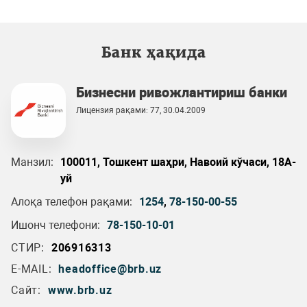
Банк ҳақида
Бизнесни ривожлантириш банки
Лицензия рақами: 77, 30.04.2009
Манзил:
100011, Тошкент шаҳри, Навоий кўчаси, 18А-
уй
Алоқа телефон рақами:
1254
,
78-150-00-55
Ишонч телефони:
78-150-10-01
СТИР:
206916313
E-MAIL:
headoffice@brb.uz
Сайт:
www.brb.uz