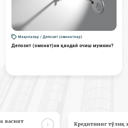
Мақолалар / Депозит (омонатлар)
Депозит (омонат)ни қандай очиш мумкин?
а васият
Кредитнинг тўлиқ 