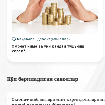
Мақолалар / Депозит (омонатлар)
Омонат нима ва уни қандай тушуниш
керак?
Кўп бериладиган саволлар
Омонат маблағларимни қариндошларимг
қилиб қолдирсам бўладими?