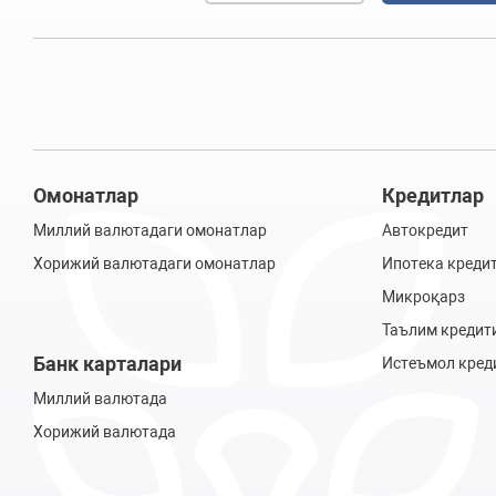
Омонатлар
Кредитлар
Миллий валютадаги омонатлар
Автокредит
Хорижий валютадаги омонатлар
Ипотека креди
Микроқарз
Таълим кредит
Банк карталари
Истеъмол кред
Миллий валютада
Хорижий валютада