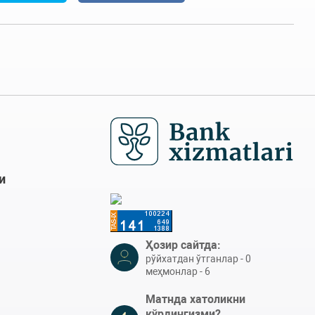
и
Ҳозир сайтда:
рўйхатдан ўтганлар - 0
меҳмонлар - 6
Матнда хатоликни
кўрдингизми?