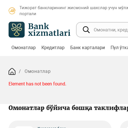
Тижорат банкларининг жисмоний шахслар учун мўл
портали
Омонатлар
Кредитлар
Банк карталари
Пул ўт
Омонатлар
Element has not been found.
Омонатлар бўйича бошқа таклифла