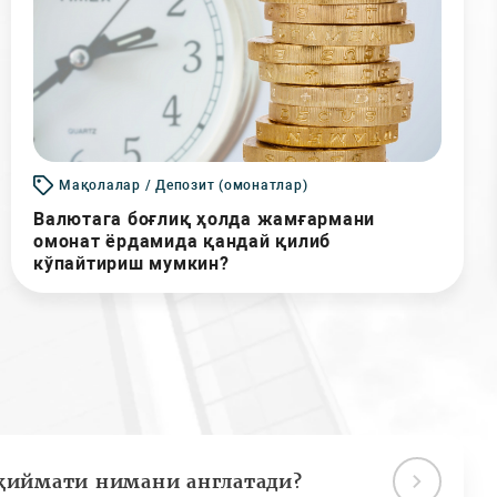
Мақолалар / Депозит (омонатлар)
Валютага боғлиқ ҳолда жамғармани
омонат ёрдамида қандай қилиб
кўпайтириш мумкин?
қиймати нимани англатади?