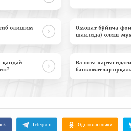
отиб олишим
Омонат бўйича фои
шаклида) олиш му
а қандай
Валюта картасидаги
ин?
банкоматлар орқал
ook
Telegram
Одноклассники