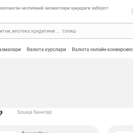
жалланган молиявий хизматлари ҳақидаги ахборот
казмалари
Валюта курслари
Валюта онлайн-конверсия
р
Бошқа банклар