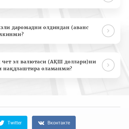
зли даромадни олдиндан (аванс
мкинми?
 чет эл валютаси (АҚШ доллари)ни
и нақдлаштира оламанми?
Twitter
Вконтакте