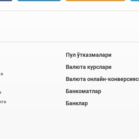
Пул ўтказмалари
Валюта курслари
ти
Валюта онлайн-конверсияс
Банкоматлар
и
ити
Банклар