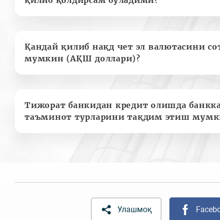
Қандай қилиб нақд чет эл валютасини с
мумкин (АҚШ доллари)?
Тижорат банкидан кредит олишда банкк
таъминот турларини тақдим этиш мумк
Улашмоқ
Faceb