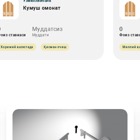
Ўзмиллийбанк
Кумуш омонат
0
Муддатсиз
0
оиз ставкаси
Муддати
Фоиз став
Хорижий валютада
Қисман ечиш
Миллий в