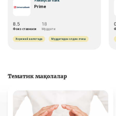
Универсал банк
Prime
8.5
18
Фоиз ставкаси
Муддати
Ф
Хорижий валютада
Муддатидан олдин ечиш
Тематик мақолалар