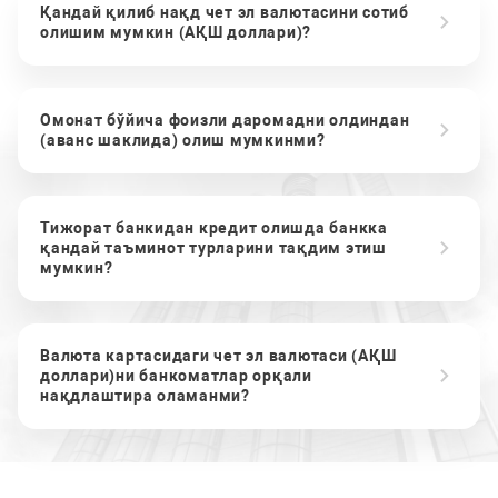
Қандай қилиб нақд чет эл валютасини сотиб
олишим мумкин (АҚШ доллари)?
Омонат бўйича фоизли даромадни олдиндан
(аванс шаклида) олиш мумкинми?
Тижорат банкидан кредит олишда банкка
қандай таъминот турларини тақдим этиш
мумкин?
Валюта картасидаги чет эл валютаси (АҚШ
доллари)ни банкоматлар орқали
нақдлаштира оламанми?