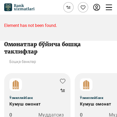
Element has not been found.
Омонатлар бўйича бошқа
таклифлар
Бошқа банклар
Ўзмиллийбанк
Ўзмиллийбанк
Кумуш омонат
Кумуш омонат
0
Муддатсиз
0
Му