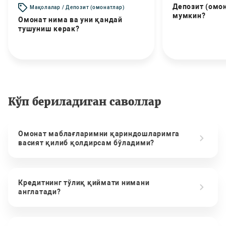
Депозит (омо
Мақолалар / Депозит (омонатлар)
мумкин?
Омонат нима ва уни қандай
тушуниш керак?
Кўп бериладиган саволлар
Омонат маблағларимни қариндошларимга
васият қилиб қолдирсам бўладими?
Кредитнинг тўлиқ қиймати нимани
англатади?