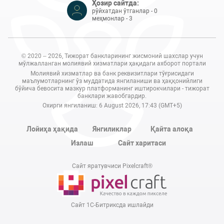
Ҳозир сайтда:
рўйхатдан ўтганлар - 0
меҳмонлар - 3
© 2020 – 2026, Тижорат банкларининг жисмоний шахслар учун
мўлжалланган молиявий хизматлари ҳақидаги ахборот портали
Молиявий хизматлар ва банк реквизитлари тўғрисидаги
маълумотларнинг ўз муддатида янгиланиши ва ҳаққонийлиги
бўйича бевосита мазкур платформанинг иштирокчилари - тижорат
банклари жавобгардир.
Охирги янгиланиш: 6 August 2026, 17:43 (GMT+5)
Лойиҳа ҳақида
Янгиликлар
Қайта алоқа
Излаш
Сайт харитаси
Сайт яратувчиси Pixelcraft®
Сайт 1C-Битриксда ишлайди