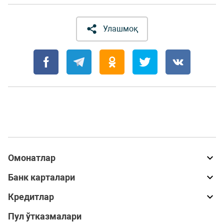
Улашмоқ
Омонатлар
Банк карталари
Кредитлар
Пул ўтказмалари