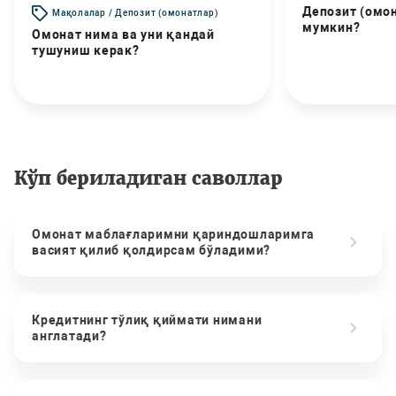
Депозит (омо
Мақолалар / Депозит (омонатлар)
мумкин?
Омонат нима ва уни қандай
тушуниш керак?
Кўп бериладиган саволлар
Омонат маблағларимни қариндошларимга
васият қилиб қолдирсам бўладими?
Кредитнинг тўлиқ қиймати нимани
англатади?