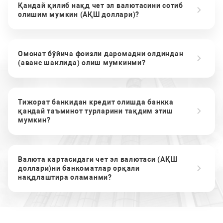
Қандай қилиб нақд чет эл валютасини сотиб
олишим мумкин (АҚШ доллари)?
Омонат бўйича фоизли даромадни олдиндан
(аванс шаклида) олиш мумкинми?
Тижорат банкидан кредит олишда банкка
қандай таъминот турларини тақдим этиш
мумкин?
Валюта картасидаги чет эл валютаси (АҚШ
доллари)ни банкоматлар орқали
нақдлаштира оламанми?