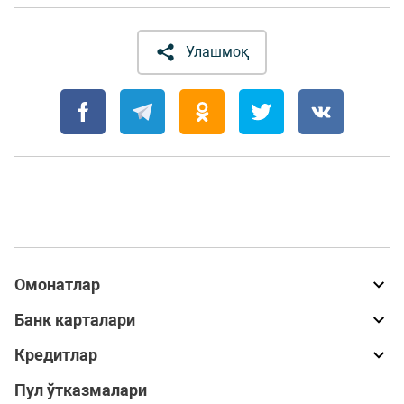
Улашмоқ
Омонатлар
Банк карталари
Кредитлар
Пул ўтказмалари