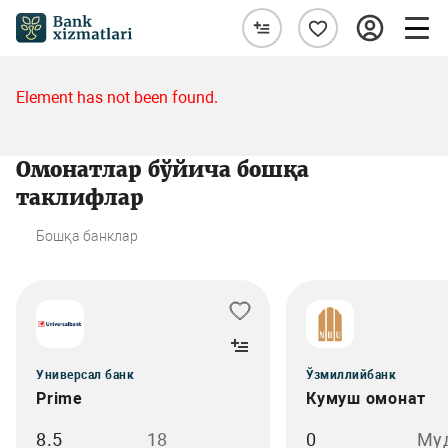
Element has not been found.
Омонатлар бўйича бошқа
таклифлар
Бошқа банклар
Универсал банк
Ўзмиллийбанк
Prime
Кумуш омонат
8.5
18
0
Му