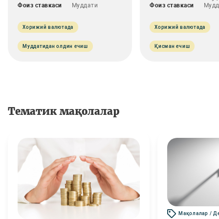
Фоиз ставкаси
Муддати
Фоиз ставкаси
Мудд
Хорижий валютада
Хорижий валютада
Муддатидан олдин ечиш
Қисман ечиш
Тематик мақолалар
Мақолалар / Д