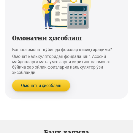
Омонатни ҳисоблаш
Банкка омонат қўйишда фоизлар қизиқтирадими?
Омонат калькуляторидан фойдаланинг: Асосий
майдонларга маълумотларни киритинг ва омонат
бўйича ҳар ойлик фоизларни калькулятор ўзи
ҳисоблайди.
Омонатни ҳисоблаш
Банк ҳақида