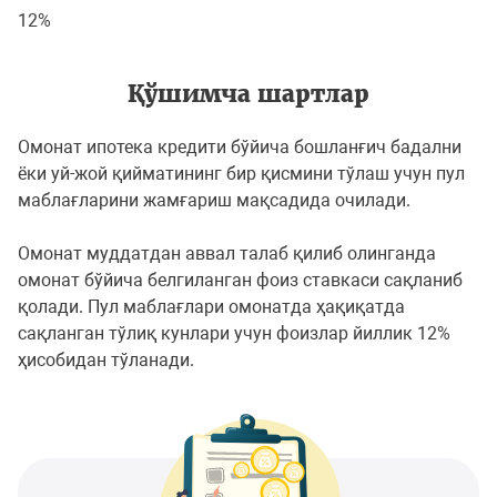
12%
Қўшимча шартлар
Омонат ипотека кредити бўйича бошланғич бадални
ёки уй-жой қийматининг бир қисмини тўлаш учун пул
маблағларини жамғариш мақсадида очилади.
Омонат муддатдан аввал талаб қилиб олинганда
омонат бўйича белгиланган фоиз ставкаси сақланиб
қолади. Пул маблағлари омонатда ҳақиқатда
сақланган тўлиқ кунлари учун фоизлар йиллик 12%
ҳисобидан тўланади.