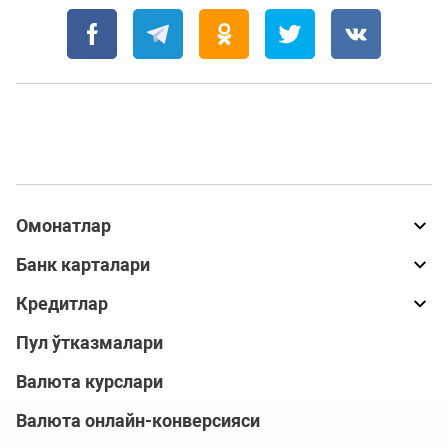
Омонатлар
Банк карталари
Кредитлар
Пул ўтказмалари
Валюта курслари
Валюта онлайн-конверсияси