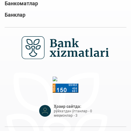
Банкоматлар
Банклар
Ҳозир сайтда:
рўйхатдан ўтганлар - 0
меҳмонлар - 3