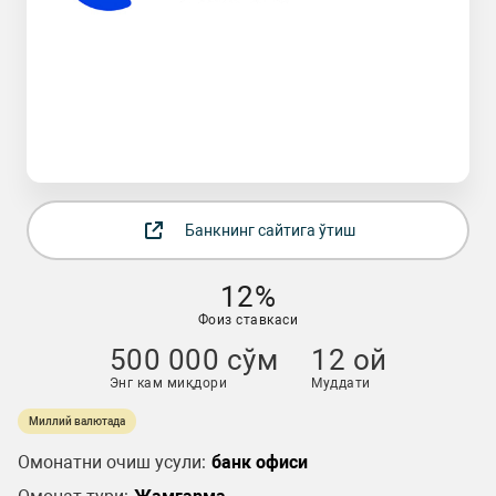
Банкнинг сайтига ўтиш
12%
Фоиз ставкаси
500 000 сўм
12 ой
Энг кам миқдори
Муддати
Миллий валютада
Омонатни очиш усули:
банк офиси