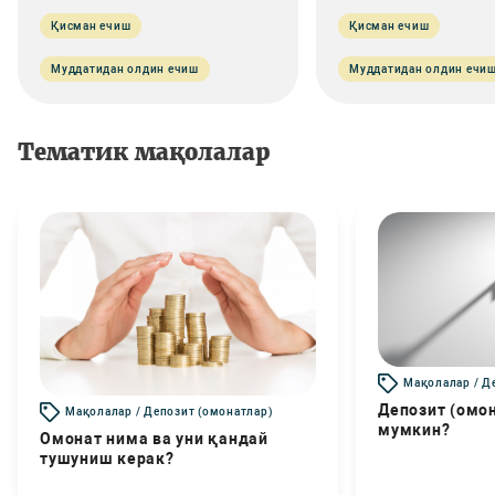
Қисман ечиш
Қисман ечиш
Муддатидан олдин ечиш
Муддатидан олдин ечи
Тематик мақолалар
Мақолалар / Д
Депозит (омо
Мақолалар / Депозит (омонатлар)
мумкин?
Омонат нима ва уни қандай
тушуниш керак?