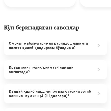
Кўп бериладиган саволлар
Омонат маблағларимни қариндошларимга
васият қилиб қолдирсам бўладими?
Кредитнинг тўлиқ қиймати нимани
англатади?
Қандай қилиб нақд чет эл валютасини сотиб
олишим мумкин (АҚШ доллари)?