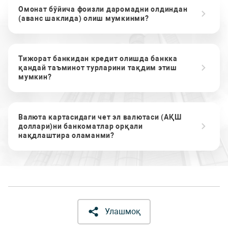
Омонат бўйича фоизли даромадни олдиндан
(аванс шаклида) олиш мумкинми?
Тижорат банкидан кредит олишда банкка
қандай таъминот турларини тақдим этиш
мумкин?
Валюта картасидаги чет эл валютаси (АҚШ
доллари)ни банкоматлар орқали
нақдлаштира оламанми?
Улашмоқ