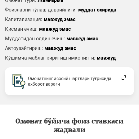
Омонат тури:
Жамғарма
Фоизларни тўлаш даврийлиги:
муддат охирида
Капитализация:
мавжуд эмас
Қисман ечиш:
мавжуд эмас
Муддатидан олдин ечиш:
мавжуд эмас
Автоузайтириш:
мавжуд эмас
Қўшимча маблағ киритиш имконияти:
мавжуд
Омонатнинг асосий шартлари тўғрисида
ахборот варағи
Омонат бўйича фоиз ставкаси
жадвали