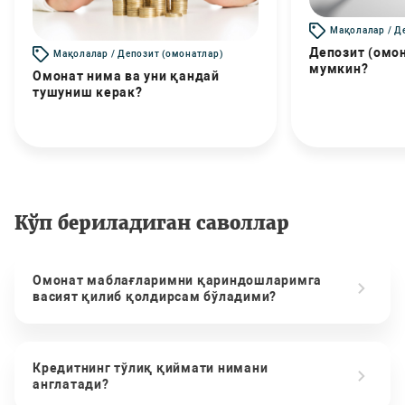
Мақолалар / Д
Депозит (омо
Мақолалар / Депозит (омонатлар)
мумкин?
Омонат нима ва уни қандай
тушуниш керак?
Кўп бериладиган саволлар
Омонат маблағларимни қариндошларимга
васият қилиб қолдирсам бўладими?
Кредитнинг тўлиқ қиймати нимани
англатади?