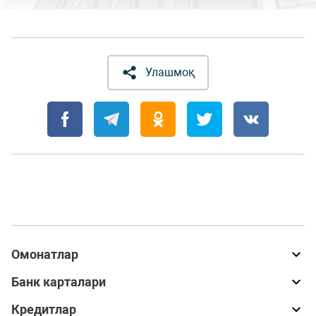
Улашмоқ
Омонатлар
Банк карталари
Кредитлар