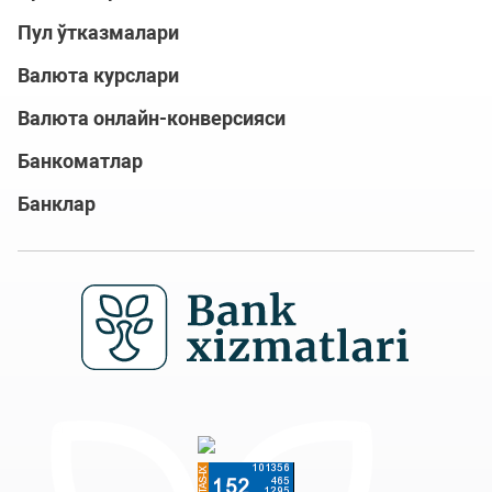
Пул ўтказмалари
Валюта курслари
Валюта онлайн-конверсияси
Банкоматлар
Банклар