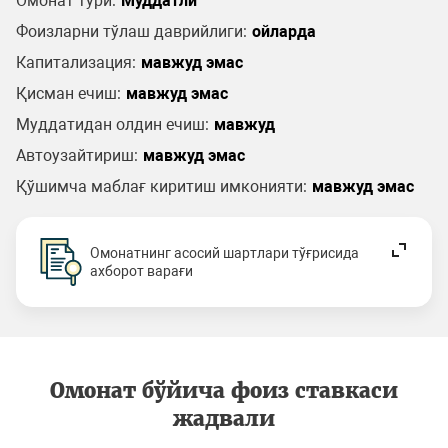
Омонат тури:
Муддатли
Фоизларни тўлаш даврийлиги:
ойларда
Капитализация:
мавжуд эмас
Қисман ечиш:
мавжуд эмас
Муддатидан олдин ечиш:
мавжуд
Автоузайтириш:
мавжуд эмас
Қўшимча маблағ киритиш имконияти:
мавжуд эмас
Омонатнинг асосий шартлари тўғрисида
ахборот варағи
Омонат бўйича фоиз ставкаси
жадвали