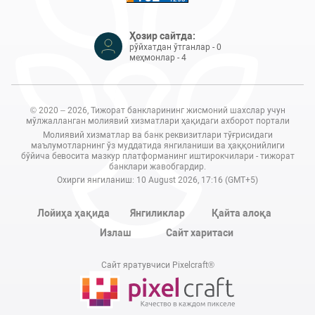
Ҳозир сайтда:
рўйхатдан ўтганлар - 0
меҳмонлар - 4
© 2020 – 2026, Тижорат банкларининг жисмоний шахслар учун
мўлжалланган молиявий хизматлари ҳақидаги ахборот портали
Молиявий хизматлар ва банк реквизитлари тўғрисидаги
маълумотларнинг ўз муддатида янгиланиши ва ҳаққонийлиги
бўйича бевосита мазкур платформанинг иштирокчилари - тижорат
банклари жавобгардир.
Охирги янгиланиш: 10 August 2026, 17:16 (GMT+5)
Лойиҳа ҳақида
Янгиликлар
Қайта алоқа
Излаш
Сайт харитаси
Сайт яратувчиси Pixelcraft®