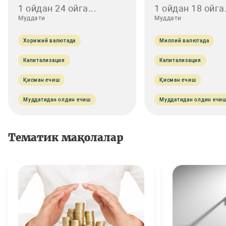
1 ойдан 24 ойга...
1 ойдан 18 ойга.
Муддати
Муддати
Хорижий валютада
Миллий валютада
Капитализация
Капитализация
Қисман ечиш
Қисман ечиш
Муддатидан олдин ечиш
Муддатидан олдин ечи
Тематик мақолалар