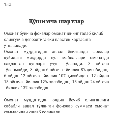
15%
Қўшимча шартлар
Омонат бўйича фоизлар омонатчининг талаб қилиб
олингунча депозитига ёки пластик картасига
ўтказилади.
Омонат муддатидан аввал ёпилганда фоизлар
қуйидаги миқдорда пул маблағлари омонатда
сақланган кунлари учун тўланади: 3 ойгача
тўланмайди, 3 ойдан 6 ойгача - йиллик 8% ҳисобидан,
6 ойдан 12 ойгача - йиллик 10% ҳисобидан, 12 ойдан
18 ойгача - йиллик 12% ҳисобидан, 18 ойдан 24 ойгача
- йиллик 13% ҳисобидан.
Омонат муддатидан олдин йечиб олинганлиги
сабабли аввал тўланган фоизлар суммаси омонат
суммасидан ушлаб қолинади.