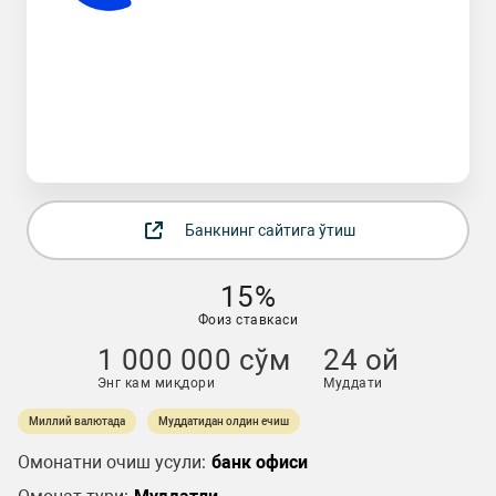
Банкнинг сайтига ўтиш
15%
Фоиз ставкаси
1 000 000 сўм
24 ой
Энг кам миқдори
Муддати
Миллий валютада
Муддатидан олдин ечиш
Омонатни очиш усули:
банк офиси