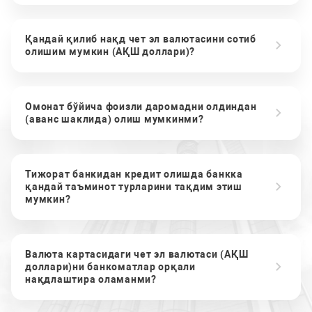
Қандай қилиб нақд чет эл валютасини сотиб
олишим мумкин (АҚШ доллари)?
Омонат бўйича фоизли даромадни олдиндан
(аванс шаклида) олиш мумкинми?
Тижорат банкидан кредит олишда банкка
қандай таъминот турларини тақдим этиш
мумкин?
Валюта картасидаги чет эл валютаси (АҚШ
доллари)ни банкоматлар орқали
нақдлаштира оламанми?