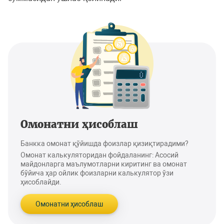
Омонатни ҳисоблаш
Банкка омонат қўйишда фоизлар қизиқтирадими?
Омонат калькуляторидан фойдаланинг: Асосий
майдонларга маълумотларни киритинг ва омонат
бўйича ҳар ойлик фоизларни калькулятор ўзи
ҳисоблайди.
Омонатни ҳисоблаш