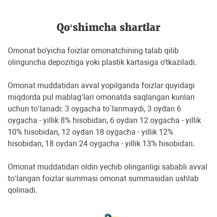
Qo‘shimcha shartlar
Omonat bo'yicha foizlar omonatchining talab qilib
olinguncha depozitiga yoki plastik kartasiga o'tkaziladi.
Omonat muddatidan avval yopilganda foizlar quyidagi
miqdorda pul mablag‘lari omonatda saqlangan kunlari
uchun to‘lanadi: 3 oygacha to`lanmaydi, 3 oydan 6
oygacha - yillik 8% hisobidan, 6 oydan 12 oygacha - yillik
10% hisobidan, 12 oydan 18 oygacha - yillik 12%
hisobidan, 18 oydan 24 oygacha - yillik 13% hisobidan.
Omonat muddatidan oldin yechib olinganligi sababli avval
to‘langan foizlar summasi omonat summasidan ushlab
qolinadi.