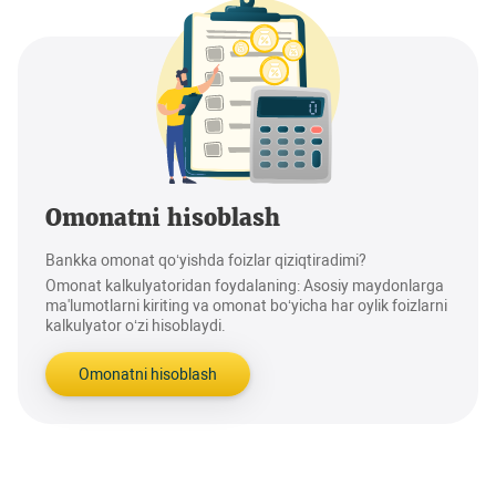
Omonatni hisoblash
Bankka omonat qo‘yishda foizlar qiziqtiradimi?
Omonat kalkulyatoridan foydalaning: Asosiy maydonlarga
ma'lumotlarni kiriting va omonat bo‘yicha har oylik foizlarni
kalkulyator o‘zi hisoblaydi.
Omonatni hisoblash