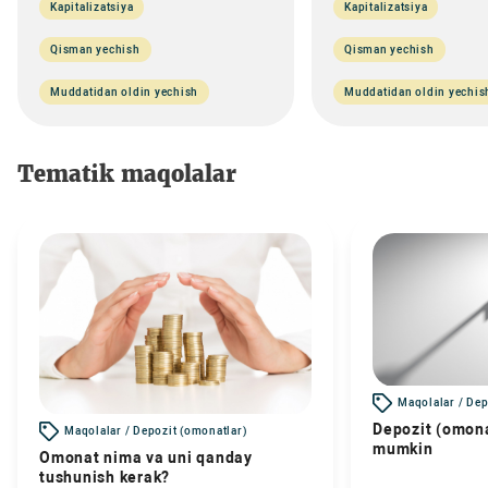
Kapitalizatsiya
Kapitalizatsiya
Qisman yechish
Qisman yechish
Muddatidan oldin yechish
Muddatidan oldin yechis
Tematik maqolalar
Maqolalar / Dep
Depozit (omona
Maqolalar / Depozit (omonatlar)
mumkin
Omonat nima va uni qanday
tushunish kerak?