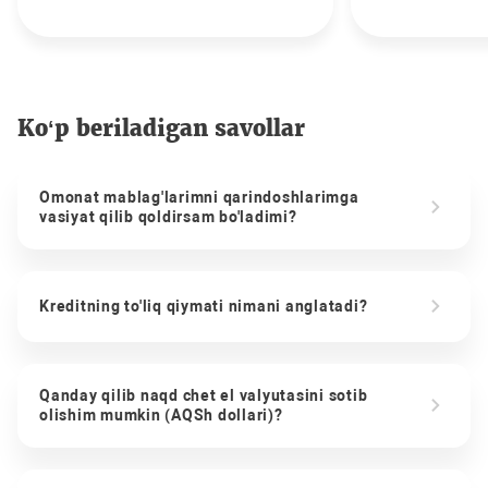
Ko‘p beriladigan savollar
Omonat mablag'larimni qarindoshlarimga
vasiyat qilib qoldirsam bo'ladimi?
Kreditning to'liq qiymati nimani anglatadi?
Qanday qilib naqd chet el valyutasini sotib
olishim mumkin (AQSh dollari)?