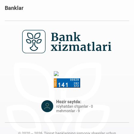
Banklar
Hozir saytda:
ro'yhatdan o'tganlar - 0
mehmonlar - 9
© 2020 – 2026, Tijorat banklarining jismoniy shaxslar uchun