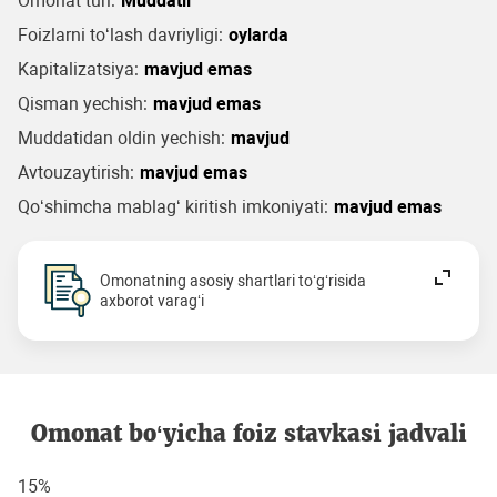
Omonat turi:
Muddatli
Foizlarni to‘lash davriyligi:
oylarda
Kapitalizatsiya:
mavjud emas
Qisman yechish:
mavjud emas
Muddatidan oldin yechish:
mavjud
Avtouzaytirish:
mavjud emas
Qo‘shimcha mablag‘ kiritish imkoniyati:
mavjud emas
Omonatning asosiy shartlari to‘g‘risida
axborot varag‘i
Omonat bo‘yicha foiz stavkasi jadvali
15%