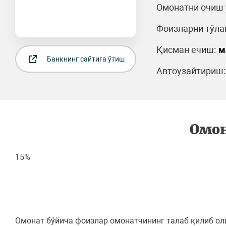
Омонатни очиш 
Фоизларни тўла
Қисман ечиш:
м
Банкнинг сайтига ўтиш
Автоузайтириш:
Омон
15%
Омонат бўйича фоизлар омонатчининг талаб қилиб оли