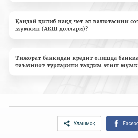
Қандай қилиб нақд чет эл валютасини с
мумкин (АҚШ доллари)?
Тижорат банкидан кредит олишда банкк
таъминот турларини тақдим этиш мумк
Улашмоқ
Faceb