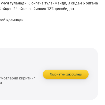
чун тўланади: 3 ойгача тўланмайди, 3 ойдан 6 ойгача
8 ойдан 24 ойгача - йиллик 13% ҳисобидан.
лаб қолинади.
Омонатни ҳисоблаш
умотларни киритинг
и.