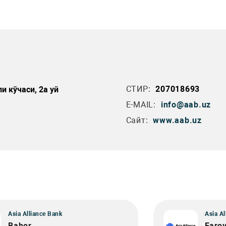
СТИР:
207018693
и кўчаси, 2а уй
E-MAIL:
info@aab.uz
Сайт:
www.aab.uz
Asia Alliance Bank
Asia Al
Bahor
Farov