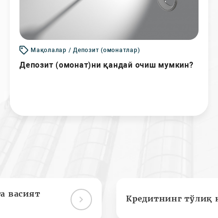
Мақолалар / Депозит (омонатлар)
Депозит (омонат)ни қандай очиш мумкин?
а васият
Кредитнинг тўлиқ 