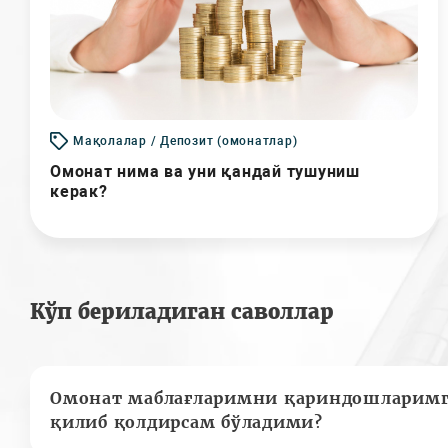
Мақолалар / Депозит (омонатлар)
Омонат нима ва уни қандай тушуниш
керак?
Кўп бериладиган саволлар
Омонат маблағларимни қариндошларимг
қилиб қолдирсам бўладими?