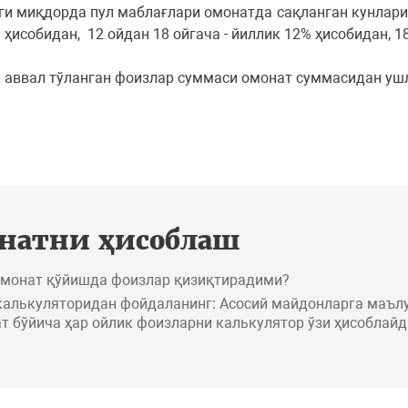
 миқдорда пул маблағлари омонатда сақланган кунлари у
% ҳисобидан, 12 ойдан 18 ойгача - йиллик 12% ҳисобидан, 1
 аввал тўланган фоизлар суммаси омонат суммасидан уш
натни ҳисоблаш
омонат қўйишда фоизлар қизиқтирадими?
калькуляторидан фойдаланинг: Асосий майдонларга маъл
т бўйича ҳар ойлик фоизларни калькулятор ўзи ҳисоблайд