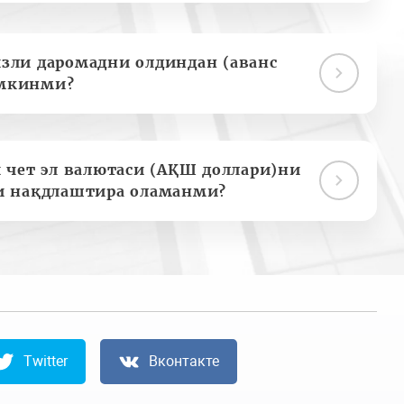
зли даромадни олдиндан (аванс
мкинми?
 чет эл валютаси (АҚШ доллари)ни
и нақдлаштира оламанми?
Twitter
Вконтакте