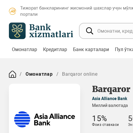
Тижорат банкларининг жисмоний шахслар учун мўл
портали
Омонатлар
Кредитлар
Банк карталари
Пул ўт
Омонатлар
Barqaror online
Barqaror
Asia Alliance Bank
Миллий валютада
15%
5
Фоиз ставкаси
Эн