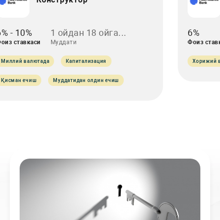
6% - 10%
1 ойдан 18 ойга...
6%
оиз ставкаси
Муддати
Фоиз став
Миллий валютада
Капитализация
Хорижий 
Қисман ечиш
Муддатидан олдин ечиш