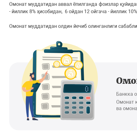
Омонат муддатидан аввал ёпилганда фоизлар қуйидаги
- йиллик 8% ҳисобидан, 6 ойдан 12 ойгача - йиллик 10
Омонат муддатидан олдин йечиб олинганлиги сабабли
Омо
Банкка 
Омонат 
ва омона