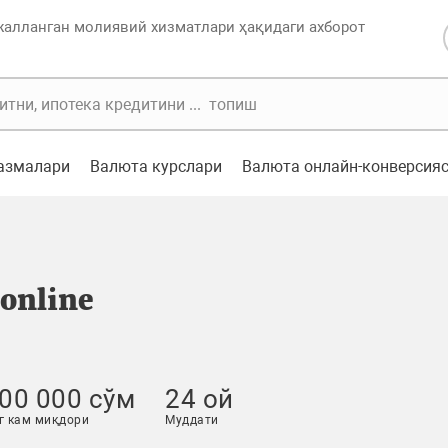
жалланган молиявий хизматлари ҳақидаги ахборот
казмалари
Валюта курслари
Валюта онлайн-конверсия
 online
00 000 сўм
24 ой
г кам миқдори
Муддати