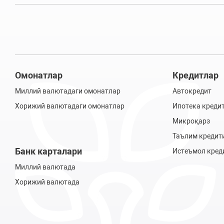
Омонатлар
Кредитлар
Миллий валютадаги омонатлар
Автокредит
Хорижий валютадаги омонатлар
Ипотека креди
Микроқарз
Таълим кредит
Банк карталари
Истеъмол кред
Миллий валютада
Хорижий валютада