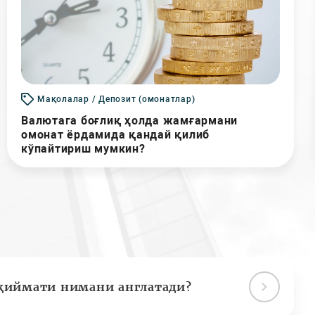
Мақолалар / Депозит (омонатлар)
Валютага боғлиқ ҳолда жамғармани
омонат ёрдамида қандай қилиб
кўпайтириш мумкин?
қиймати нимани англатади?