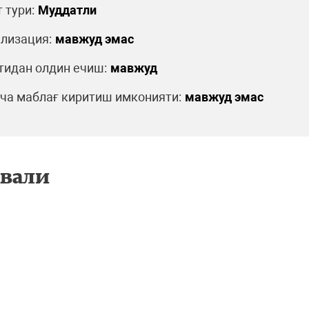
 тури:
Муддатли
лизация:
мавжуд эмас
идан олдин ечиш:
мавжуд
а маблағ киритиш имконияти:
мавжуд эмас
двали