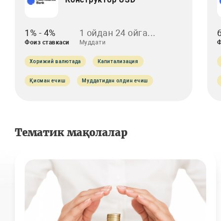
1% - 4%
1 ойдан 24 ойга...
Фоиз ставкаси
Муддати
Ф
Хорижий валютада
Капитализация
Қисман ечиш
Муддатидан олдин ечиш
Тематик мақолалар