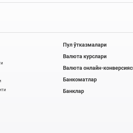
Пул ўтказмалари
Валюта курслари
ти
Валюта онлайн-конверсияс
Банкоматлар
и
ити
Банклар