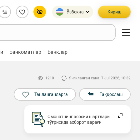
Ўзбекча
Кириш
си
Банкоматлар
Банклар
1210
Янгиланган сана: 7 Jul 2026, 10:32
Танланганларга
Таққослаш
Омонатнинг асосий шартлари
тўғрисида ахборот варағи