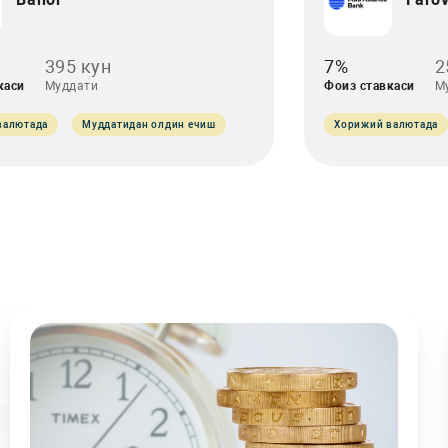
395 кун
7%
2
каси
Муддати
Фоиз ставкаси
М
валютада
Муддатидан олдин ечиш
Хорижий валютада