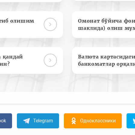
отиб олишим
Омонат бўйича фои
шаклида) олиш му
а қандай
Валюта картасидаги
ин?
банкоматлар орқал
ook
Telegram
Одноклассники