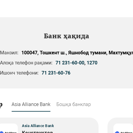
Банк ҳақида
Манзил:
100047, Тошкент ш., Яшнобод тумани, Махтумқул
Алоқа телефон рақами:
71 231-60-00
,
1270
Ишонч телефони:
71 231-60-76
р
Asia Alliance Bank
Бошқа банклар
Asia Alliance Bank
Конструктор