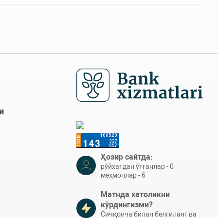
и
Ҳозир сайтда:
рўйхатдан ўтганлар - 0
меҳмонлар - 6
Матнда хатоликни
кўрдингизми?
Сичқонча билан белгиланг ва