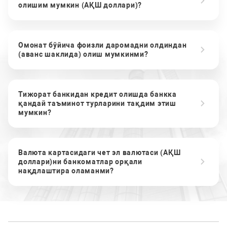
олишим мумкин (АҚШ доллари)?
Омонат бўйича фоизли даромадни олдиндан
(аванс шаклида) олиш мумкинми?
Тижорат банкидан кредит олишда банкка
қандай таъминот турларини тақдим этиш
мумкин?
Валюта картасидаги чет эл валютаси (АҚШ
доллари)ни банкоматлар орқали
нақдлаштира оламанми?