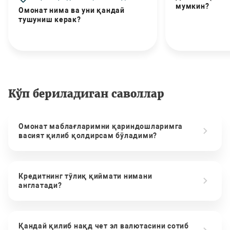
мумкин?
Омонат нима ва уни қандай
тушуниш керак?
Кўп бериладиган саволлар
Омонат маблағларимни қариндошларимга
васият қилиб қолдирсам бўладими?
Кредитнинг тўлиқ қиймати нимани
англатади?
Қандай қилиб нақд чет эл валютасини сотиб