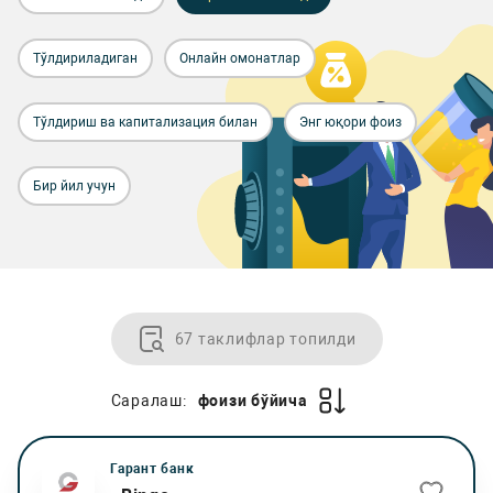
Тўлдириладиган
Онлайн омонатлар
Тўлдириш ва капитализация билан
Энг юқори фоиз
Бир йил учун
67 таклифлар топилди
Саралаш:
фоизи бўйича
Гарант банк