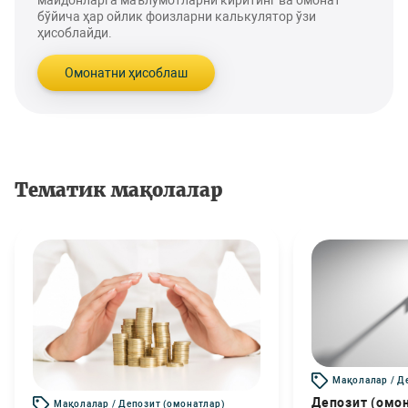
майдонларга маълумотларни киритинг ва омонат
бўйича ҳар ойлик фоизларни калькулятор ўзи
ҳисоблайди.
Омонатни ҳисоблаш
Тематик мақолалар
Мақолалар / Д
Депозит (омо
Мақолалар / Депозит (омонатлар)