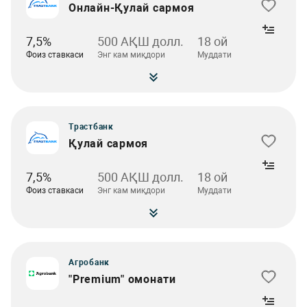
Онлайн-Қулай сармоя
7,5%
500 АҚШ долл.
18 ой
Фоиз ставкаси
Энг кам миқдори
Муддати
Трастбанк
Қулай сармоя
7,5%
500 АҚШ долл.
18 ой
Фоиз ставкаси
Энг кам миқдори
Муддати
Агробанк
"Premium" омонати