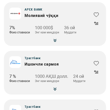
APEX BANK
Молиявий чўққи
7%
100 000$
36 ой
Фоиз ставкаси
Энг кам миқдори
Муддати
Трастбанк
Ишончли сармоя
7 %
1000 АҚШ долл.
24 ой
Фоиз ставкаси
Энг кам миқдори
Муддати
Трастбанк