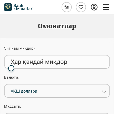
Омонатлар
Энг кам миқдори:
Ҳар қандай миқдор
Валюта:
АҚШ доллари
Муддати: