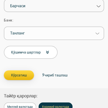
Барчаси
Банк:
Танланг
Қўшимча шартлар
Тайёр қарорлар:
Миллий валютада
Хорижий валютада