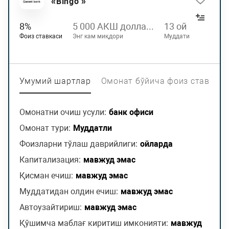
«Bingo »
8%
5 000 АКШ долла...
13 ой
Фоиз ставкаси
Энг кам миқдори
Муддати
Умумий шартлар
Омонат бўйича фоиз ставкас
Омонатни очиш усули:
банк офиси
Омонат тури:
Муддатли
Фоизларни тўлаш даврийлиги:
ойларда
Капитализация:
мавжуд эмас
Қисман ечиш:
мавжуд эмас
Муддатидан олдин ечиш:
мавжуд эмас
Автоузайтириш:
мавжуд эмас
Қўшимча маблағ киритиш имконияти:
мавжуд