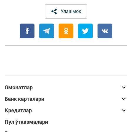
Улашмоқ
Омонатлар
Банк карталари
Кредитлар
Пул ўтказмалари