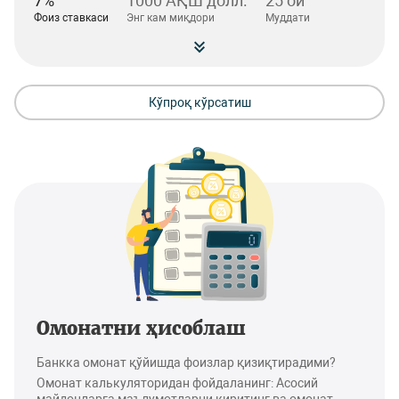
7%
1000 АҚШ долл.
25 ой
Фоиз ставкаси
Энг кам миқдори
Муддати
Кўпроқ кўрсатиш
Омонатни ҳисоблаш
Банкка омонат қўйишда фоизлар қизиқтирадими?
Омонат калькуляторидан фойдаланинг: Асосий