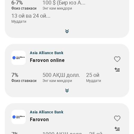
6-7%
100 $ (Бир юз А...
Фоиз ставкаси
Энг кам миқдори
13 ой ва 24 ой...
Муддати
Asia Alliance Bank
Farovon online
7%
500 АҚШ долл.
25 ой
Фоиз ставкаси
Энг кам миқдори
Муддати
Asia Alliance Bank
Farovon