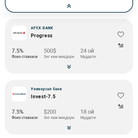
APEX BANK
Progress
7.5%
500$
24 oй
Фоиз ставкаси
Энг кам миқдори
Муддати
Универсал банк
Invest-7.5
7.5%
$200
18 ой
Фоиз ставкаси
Энг кам миқдори
Муддати