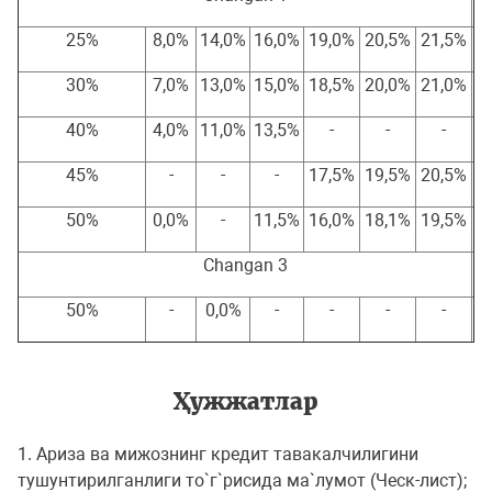
25%
8,0%
14,0%
16,0%
19,0%
20,5%
21,5%
30%
7,0%
13,0%
15,0%
18,5%
20,0%
21,0%
40%
4,0%
11,0%
13,5%
-
-
-
45%
-
-
-
17,5%
19,5%
20,5%
50%
0,0%
-
11,5%
16,0%
18,1%
19,5%
Changan 3
50%
-
0,0%
-
-
-
-
Ҳужжатлар
1. Aриза ва мижознинг кредит тавакалчилигини
тушунтирилганлиги то`г`рисида ма`лумот (Чеcк-лист);