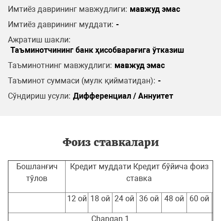
Имтиёз даврининг мавжудлиги:
мавжуд эмас
Имтиёз даврининг муддати:
-
Ажратиш шакли:
Таъминотчининг банк ҳисобварағига ўтказиш
Таъминотнинг мавжудлиги:
мавжуд эмас
Таъминот суммаси (мулк қийматидан):
-
Сўндириш усули:
Дифференциал / Аннуитет
Фоиз ставкалари
Бошланғич
Кредит муддати Кредит бўйича фоиз
тўлов
ставка
12 ой
18 ой
24 ой
36 ой
48 ой
60 ой
Changan 1