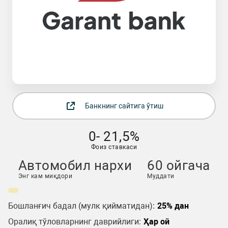
Банкнинг сайтига ўтиш
0- 21,5%
Фоиз ставкаси
Автомобил нархи
60 ойгача
Энг кам миқдори
Муддати
Бошланғич бадал (мулк қийматидан):
25% дан
Оралиқ тўловларнинг даврийлиги:
Ҳар ой