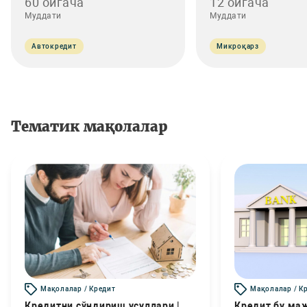
60 ойгача
12 ойгача
Муддати
Муддати
Автокредит
Микроқарз
Тематик мақолалар
Мақолалар / Кредит
Мақолалар / К
Кредитни сўндириш усуллари |
Кредит бу маж