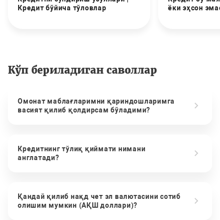
Кредит бўйича тўловлар
ёки эҳсон эма
Кўп бериладиган саволлар
Омонат маблағларимни қариндошларимга
васият қилиб қолдирсам бўладими?
Кредитнинг тўлиқ қиймати нимани
англатади?
Қандай қилиб нақд чет эл валютасини сотиб
олишим мумкин (АҚШ доллари)?