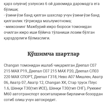
қарз олувчи) узлуксиз 6 ой давомида даромадга ега
бўлиши;
- ўзини-ўзи банд қилган шахслар учун ўзини-ўзи банд
қилганлик тўғрисида маълумотнома;
- мижознинг Мажбурий ижро бюроси томонидан
очилган ижро иши бўйича тўланиши лозим бўлган
қарздорлиги бўлмаслиги.
Қўшимча шартлар
Changan томонидан ишлаб чиқарилган Деепал С07
215 МAХ Р19, Деепал С07 215 МAХ Р20, Деепал СЛ03
220 МAХ СПОРТ, Деепал Г318, Нево A07 Мишлен, Aватр
06, Aватр 07, Aватр 12, Changan ХК, Стар труcк Плус
1.6, Шенқи Т30(тип ИCЕ), Шенқи Т30(тип CНГ), Руихинг
М60 автотранспорт воситаларини бирламчи бозордан
сотиб олиш учун автокредит.