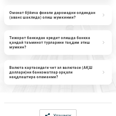
Омонат бўйича фоизли даромадни олдиндан
(аванс шаклида) олиш мумкинми?
Тижорат банкидан кредит олишда банкка
қандай таъминот турларини тақдим этиш
мумкин?
Валюта картасидаги чет эл валютаси (АҚШ
доллари)ни банкоматлар орқали
нақдлаштира оламанми?
Улашмоқ