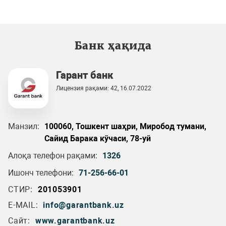
Банк ҳақида
Гарант банк
Лицензия рақами: 42, 16.07.2022
Манзил:
100060, Тошкент шаҳри, Миробод тумани,
Сайид Барака кўчаси, 78-уй
Алоқа телефон рақами:
1326
Ишонч телефони:
71-256-66-01
СТИР:
201053901
E-MAIL:
info@garantbank.uz
Сайт:
www.garantbank.uz