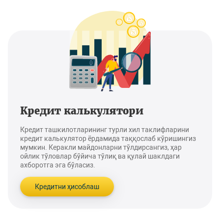
Кредит калькулятори
Кредит ташкилотларининг турли хил таклифларини
кредит калькулятор ёрдамида таққослаб кўришингиз
мумкин. Керакли майдонларни тўлдирсангиз, ҳар
ойлик тўловлар бўйича тўлиқ ва қулай шаклдаги
ахборотга эга бўласиз.
Кредитни ҳисоблаш