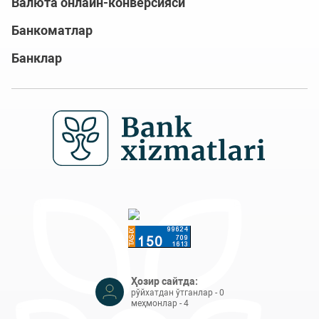
Валюта онлайн-конверсияси
Банкоматлар
Банклар
Ҳозир сайтда:
рўйхатдан ўтганлар - 0
меҳмонлар - 4