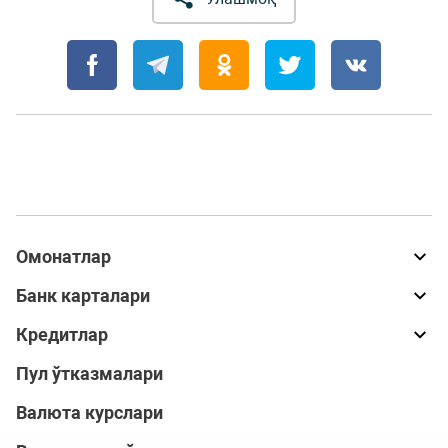
Омонатлар
Банк карталари
Кредитлар
Пул ўтказмалари
Валюта курслари