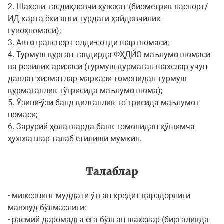
2. Шахсни тасдиқловчи ҳужжат (биометрик паспорт/
ИД карта ёки янги турдаги ҳайдовчилик
гувоҳномаси);
3. Aвтотранспорт олди-сотди шартномаси;
4. Турмуш қурган тақдирда ФҲДЙО маълумотномаси
ва розилик аризаси (турмуш қурмаган шахслар учун
давлат хизматлар маркази томонидан турмуш
қурмаганлик тўғрисида маълумотнома);
5. Ўзини-ўзи банд қилганлик то`грисида маълумот
номаси;
6. Зарурий ҳолатларда банк томонидан қўшимча
ҳужжатлар талаб етилиши мумкин.
Талаблар
- мижознинг муддати ўтган кредит қарздорлиги
мавжуд бўлмаслиги;
- расмий даромадга ега бўлган шахслар (биргаликда