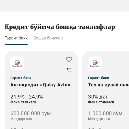
Кредит бўйича бошқа таклифлар
Гарант банк
Бошқа банклар
Гарант банк
Гарант банк
Автокредит «Qulay Avto»
Тез ва қулай онл
21,9% - 24,9%
30% дан
Фоиз ставкаси
Фоиз ставкаси
600 000 000 сум
1 000 000 сўм
Миқдоргача
Миқдоргача