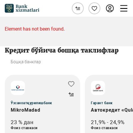
Element has not been found.
Кредит бўйича бошқа таклифлар
Бошқа банклар
Ўзсаноатқурилишбанк
Гарант банк
MikroMadad
Автокредит «Qul
23 % дан
21,9% - 24,9%
Фоиз ставкаси
Фоиз ставкаси