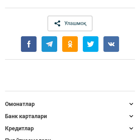
Улашмоқ
Омонатлар
Банк карталари
Кредитлар