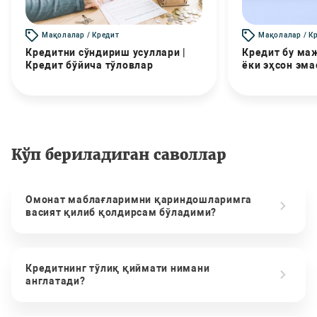
Мақолалар / Кредит
Мақолалар / К
Кредитни сўндириш усуллари |
Кредит бу маж
Кредит бўйича тўловлар
ёки эҳсон эма
Кўп бериладиган саволлар
Омонат маблағларимни қариндошларимга
васият қилиб қолдирсам бўладими?
Кредитнинг тўлиқ қиймати нимани
англатади?