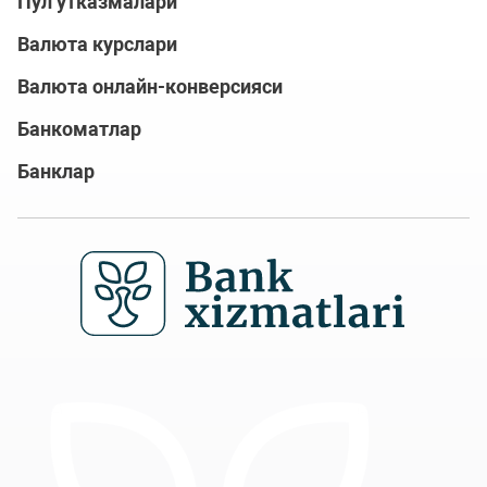
Пул ўтказмалари
Валюта курслари
Валюта онлайн-конверсияси
Банкоматлар
Банклар