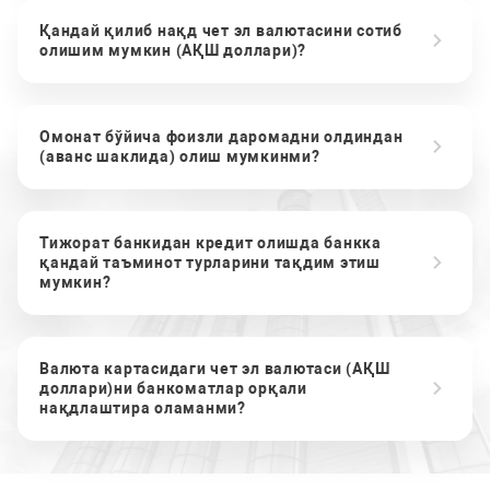
Қандай қилиб нақд чет эл валютасини сотиб
олишим мумкин (АҚШ доллари)?
Омонат бўйича фоизли даромадни олдиндан
(аванс шаклида) олиш мумкинми?
Тижорат банкидан кредит олишда банкка
қандай таъминот турларини тақдим этиш
мумкин?
Валюта картасидаги чет эл валютаси (АҚШ
доллари)ни банкоматлар орқали
нақдлаштира оламанми?