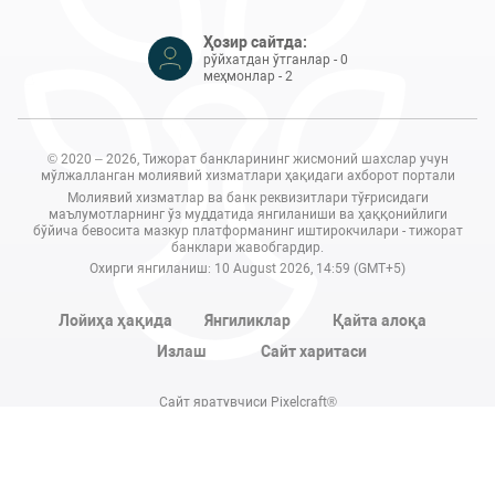
Ҳозир сайтда:
рўйхатдан ўтганлар - 0
меҳмонлар - 2
© 2020 – 2026, Тижорат банкларининг жисмоний шахслар учун
мўлжалланган молиявий хизматлари ҳақидаги ахборот портали
Молиявий хизматлар ва банк реквизитлари тўғрисидаги
маълумотларнинг ўз муддатида янгиланиши ва ҳаққонийлиги
бўйича бевосита мазкур платформанинг иштирокчилари - тижорат
банклари жавобгардир.
Охирги янгиланиш: 10 August 2026, 14:59 (GMT+5)
Лойиҳа ҳақида
Янгиликлар
Қайта алоқа
Излаш
Сайт харитаси
Сайт яратувчиси Pixelcraft®
Сайт 1C-Битриксда ишлайди