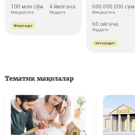
100 млн сўм
4 йилгача
600 000 000 сум
Миқдоргача
Муддати
Миқдоргача
60 ойгача
Микроқарз
Муддати
Автокредит
Тематик мақолалар